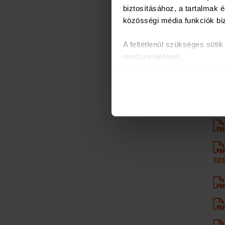
biztosításához, a tartalmak
közösségi média funkciók bi
A feltétlenül szükséges süti
C
rendszerünkben.
Az oldal használatával kapcs
partnereinkkel, akik ezeket m
Sütiket használunk a tartalm
weboldalforgalmunk elemzésé
weboldalhasználatra vonatkoz
számukra vagy az Ön által ha
sze