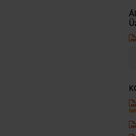
Ál
Üz
K
fe