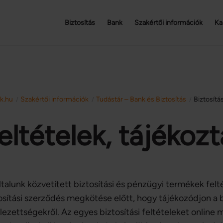
Biztosítás
Bank
Szakértői információk
Ka
sk.hu
Szakértői információk
Tudástár – Bank és Biztosítás
Biztosítás
/
/
/
eltételek, tájékoz
ltalunk közvetített biztosítási és pénzügyi termékek felté
osítási szerződés megkötése előtt, hogy tájékozódjon a bizt
lezettségekről. Az egyes biztosítási feltételeket online 