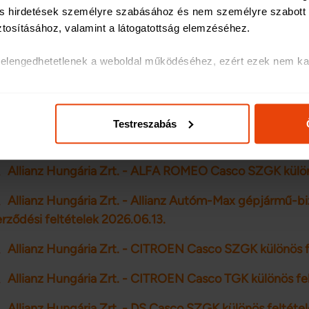
Korábbiak
 és hirdetések személyre szabásához és nem személyre szabott h
ztosításához, valamint a látogatottság elemzéséhez
.
k elengedhetetlenek a weboldal működéséhez, ezért ezek nem kap
ASCO
olatos egyes információkat megosztjuk közösségi média-, hirdetés
Alfa Vienna Insurance Group Biztosító Zrt. - Motor Cas
ás, általuk gyűjtött adatokkal is összekapcsolhatják.
Testreszabás
Alfa Vienna Insurance Group Biztosító Zrt. - Útitárs Ca
ak és hirdetések személyre szabásához, közösségi funkciók bizt
hez. Ezenkívül közösségi média-, hirdető- és elemező partnere
Allianz Hungária Zrt. - ALFA ROMEO Casco SZGK külön
ó adatait, akik kombinálhatják az adatokat más olyan adatokka
sznált más szolgáltatásokból gyűjtöttek.
Allianz Hungária Zrt. - Allianz Autóm-Max gépjármű-bi
rződési feltételek 2026.06.13.
Allianz Hungária Zrt. - CITROEN Casco SZGK különös f
Allianz Hungária Zrt. - CITROEN Casco TGK különös fe
Allianz Hungária Zrt. - DS Casco SZGK különös feltéte