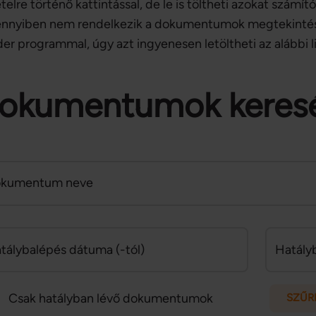
ételre történő kattintással, de le is töltheti azokat szá
nnyiben nem rendelkezik a dokumentumok megtekintés
er programmal, úgy azt ingyenesen letöltheti az alábbi l
okumentumok keres
kumentum neve
tálybalépés dátuma (-tól)
Hatály
Csak hatályban lévő dokumentumok
SZŰRÉ