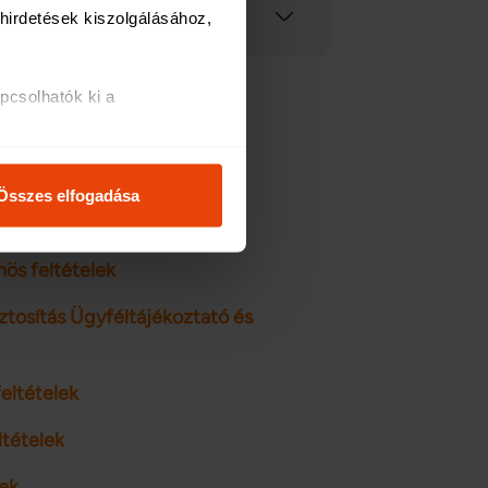
irdetések kiszolgálásához, 
csolhatók ki a 
i és analitikai 
co feltétel 2023.08.01
Összes elfogadása
sco feltétel 2023.08.01
osításához, valamint 
inkkel megosztjuk az Ön 
ös feltételek
l, amelyeket Ön adott meg 
ztosítás Ügyféltájékoztató és
eltételek
ltételek
lek