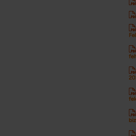
Fe
fel
20
fel
biz