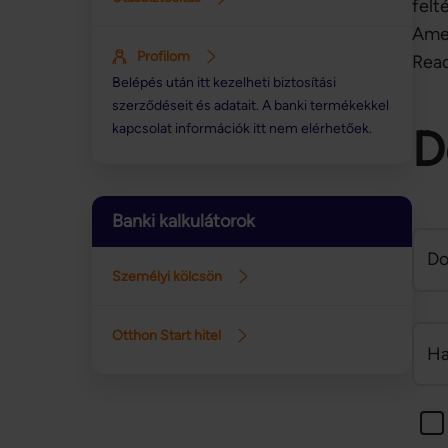
felt
Ame
Profilom
Read
Belépés után itt kezelheti biztosítási
szerződéseit és adatait. A banki termékekkel
kapcsolat információk itt nem elérhetőek.
D
Banki kalkulátorok
Do
Személyi kölcsön
Otthon Start hitel
Ha