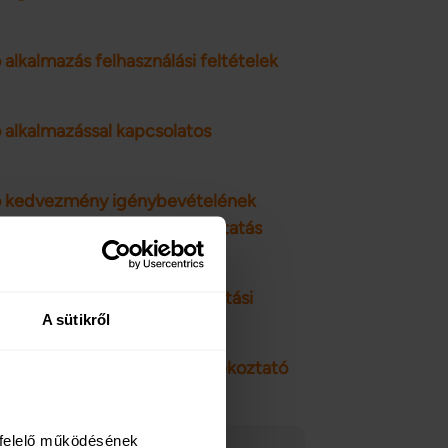
alkalmazás felhasználási feltételek
 alkalmazással kapcsolatos
llo kedvezmény igénybevételének
jármű asszisztencia szolgáltatás
ő gépjármű-felelősségbiztosítási
A sütikről
osítási feltétel és ügyféltájékoztató
felelő működésének 