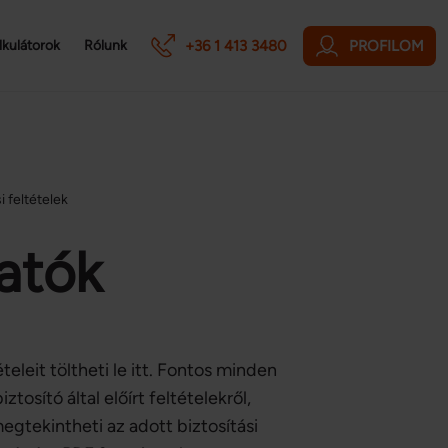
+36 1 413 3480
PROFILOM
lkulátorok
Rólunk
i feltételek
tatók
teleit töltheti le itt. Fontos minden
osító által előírt feltételekről,
megtekintheti az adott biztosítási