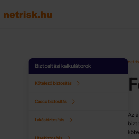
netri
Biztosítási kalkulátorok
F
Kötelező biztosítás
Casco biztosítás
Az á
Lakásbiztosítás
bizt
köte
Utasbiztosítás