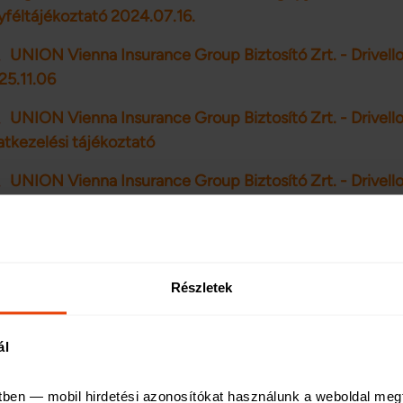
yféltájékoztató 2024.07.16.
UNION Vienna Insurance Group Biztosító Zrt. - Drivello 
25.11.06
UNION Vienna Insurance Group Biztosító Zrt. - Drivello
tkezelési tájékoztató
UNION Vienna Insurance Group Biztosító Zrt. - Drive
ltételei Drivello kedvezményhez kapcsolódó ingyenes gép
tételei 2025.11.06
Union Vienna Insurance Group Biztosító Zrt. - Kötelez
Részletek
yféltájékoztató 2026.04.20
Uniqa Biztosító Zrt. - Kötelező gépjármű-felelősségbizt
ál
26.02.25
tben — mobil hirdetési azonosítókat használunk a weboldal meg