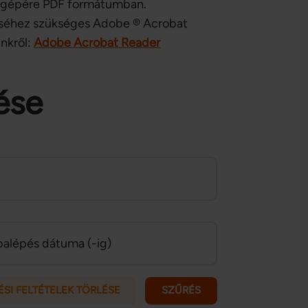
mítógépére PDF formátumban.
éhez szükséges Adobe ® Acrobat
inkről:
Adobe Acrobat Reader
ése
balépés dátuma (-ig)
SI FELTÉTELEK TÖRLÉSE
SZŰRÉS