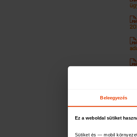
üg
20
ada
fe
fel
Beleegyezés
üg
Ez a weboldal sütiket haszn
20
Sütiket és — mobil környeze