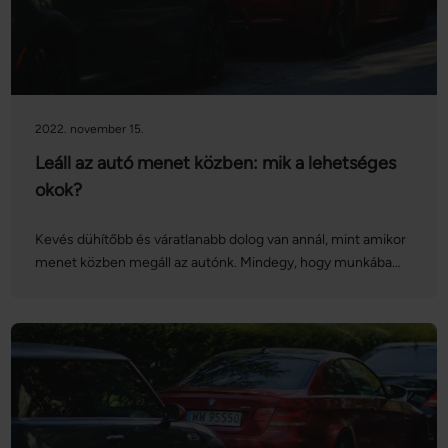
2022. november 15.
Leáll az autó menet közben: mik a lehetséges
okok?
Kevés dühítőbb és váratlanabb dolog van annál, mint amikor
menet közben megáll az autónk. Mindegy, hogy munkába
vagy egy hosszabb útra indultunk, esetleg épp az autópályán
haladtunk, amikor megadta magát a jármű: ez nemcsak
kellemetlen, de akár veszélyes szituációt is teremthet
nagyobb sebesség mellett. Cikkünkben bemutatunk 5 okot,
ami az autó hirtelen megállásához vezethet.