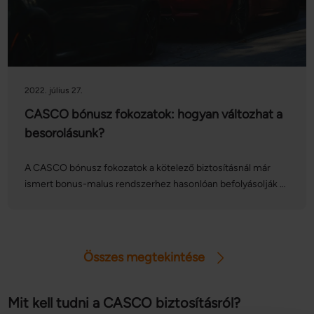
2022. július 27.
CASCO bónusz fokozatok: hogyan változhat a
besorolásunk?
A CASCO bónusz fokozatok a kötelező biztosításnál már
ismert bonus-malus rendszerhez hasonlóan befolyásolják a
biztosításunk díját, de vajon mitől függ, hogy melyik
kategóriába kerülünk? Mivel a CASCO bonus-malus
fokozatokra eltérő szabályok vonatkoznak, fontos, hogy
tisztában legyünk a részletekkel: mutatjuk a legfontosabb
Összes megtekintése
tudnivalókat!
Mit kell tudni a CASCO biztosításról?