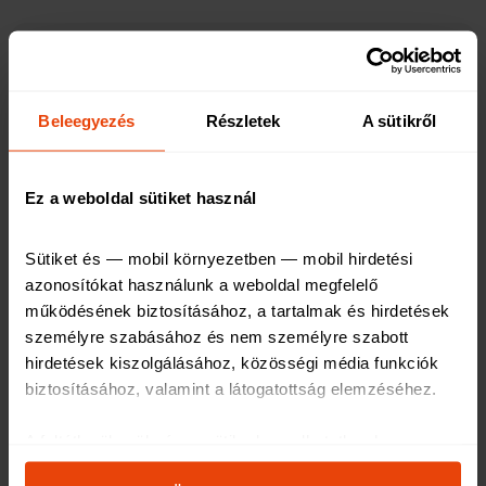
Mi a CASCO?
Beleegyezés
Részletek
A sütikről
Mire fizet a CASCO?
Ez a weboldal sütiket használ
Mi a különbség a teljes körű CASCO és a
részcasco között?
Sütiket és — mobil környezetben — mobil hirdetési 
azonosítókat használunk a weboldal megfelelő 
működésének biztosításához, a tartalmak és hirdetések 
Ki lehet a szerződő, biztosított,
személyre szabásához és nem személyre szabott 
társbiztosított, zálogjogosult?
hirdetések kiszolgálásához, közösségi média funkciók 
biztosításához, valamint a látogatottság elemzéséhez
.
Milyen tényezők befolyásolják a CASCO
A feltétlenül szükséges sütik elengedhetetlenek a 
árakat?
weboldal működéséhez, ezért ezek nem kapcsolhatók ki 