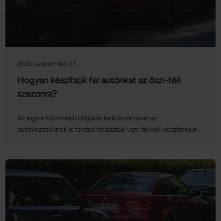
2022. szeptember 23.
Hogyan készítsük fel autónkat az őszi-téli
szezonra?
Az egyre hűvösebb időjárás beköszöntével az
autóvezetőknek is fontos feladatuk van: fel kell készíteniük a
gépjárművüket az őszi-téli szezonra. Bár azt gondolhatjuk,
hogy a téli gumik felszerelésével letudtuk a tennivalóinkat,
ennél lényegesen bővebb a lista: mutatjuk azokat a
teendőket, amelyeket mindenképpen ki kell pipálnunk a
biztonságos közlekedéshez!