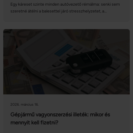
Egy káreset szinte minden autóvezető rémálma: senki sem
szeretné átélni a balesettel járó stresszhelyzetet, a
kárbejelentést, a kárrendezés folyamatát, és az ezekkel járó
adminisztrációt. Ezúttal abban segítünk, hogy a kárigény
bejelentése gördülékenyebben menjen: sorra vesszük a
kárrendezés folyamatát, valamint a különböző
lehetőségeket is!
2026. március 16.
Gépjármű vagyonszerzési illeték: mikor és
mennyit kell fizetni?