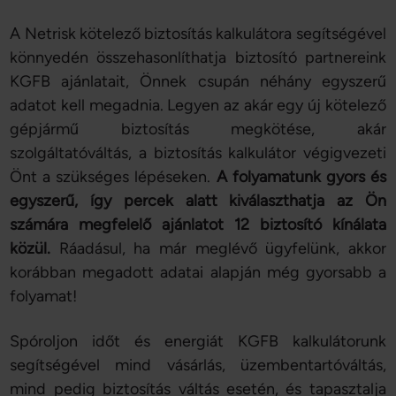
A Netrisk kötelező biztosítás kalkulátora segítségével
könnyedén összehasonlíthatja biztosító partnereink
KGFB ajánlatait, Önnek csupán néhány egyszerű
adatot kell megadnia. Legyen az akár egy új kötelező
gépjármű biztosítás megkötése, akár
szolgáltatóváltás, a biztosítás kalkulátor végigvezeti
Önt a szükséges lépéseken.
A folyamatunk gyors és
egyszerű, így percek alatt kiválaszthatja az Ön
számára megfelelő ajánlatot 12 biztosító kínálata
közül.
Ráadásul, ha már meglévő ügyfelünk, akkor
korábban megadott adatai alapján még gyorsabb a
folyamat!
Spóroljon időt és energiát KGFB kalkulátorunk
segítségével mind vásárlás, üzembentartóváltás,
mind pedig biztosítás váltás esetén, és tapasztalja