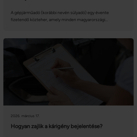
A gépjárműadó (korábbi nevén súlyadó) egy évente
fizetendő közteher, amely minden magyarországi
forgalomban lévő személygépkocsi és egyéb gépjármű
üzembentartóját vagy tulajdonosát érinti. Az adó mértéke
2025-től inflációkövetővé vált, így évről évre változhat. A
gépjárműadót 2026-ban egy összegben, április 15-ig kell
befizetni. Cikkünkben bemutatjuk, hogy pontosan kinek,
mennyit kell fizetnie, milyen kedvezmények és
mentességek vehetők igénybe, valamint azt is, mire kell
figyelni gépjármű adásvétele esetén.
2026. március 17.
Hogyan zajlik a kárigény bejelentése?