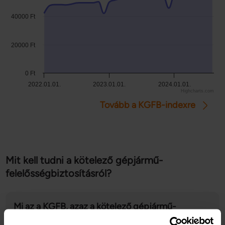
40000 Ft
20000 Ft
0 Ft
2022.01.01.
2023.01.01.
2024.01.01.
Highcharts.com
Tovább a KGFB-indexre
Mit kell tudni a kötelező gépjármű-
felelősségbiztosításról?
Mi az a KGFB, azaz a kötelező gépjármű-
felelősségbiztosítás?