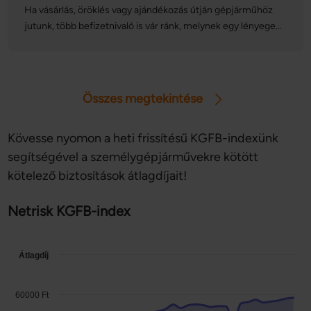
Ha vásárlás, öröklés vagy ajándékozás útján gépjárműhöz
jutunk, több befizetnivaló is vár ránk, melynek egy lényeges
tétele az autó vagyonszerzési illetéke. Az illeték összege
azonban számos tényezőtől függ: vajon mennyit kell
fizetnünk és mikor? Vannak-e olyan esetek, amikor
mentesülünk az illetékfizetés alól? Cikkünkben sorra
Összes megtekintése
vesszük a gépjármű vagyonszerzési illeték részleteit.
Kövesse nyomon a heti frissítésű KGFB-indexünk
segítségével a személygépjárművekre kötött
kötelező biztosítások átlagdíjait!
Netrisk KGFB-index
Átlagdíj
60000 Ft