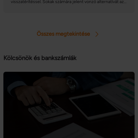
visszatérítéssel. Sokak számára jelent vonzó alternatívát az
egészséggel kapcsolatos öngondoskodásra. De hogyan
működik az adó-visszatérítés és mire kell figyelni, hogy a
megtakarított forintok összege valóban növekedjen? Mikor,
kinek és miért éri meg az önkéntes egészségpénztári
Összes megtekintése
tagság?
Kölcsönök és bankszámlák