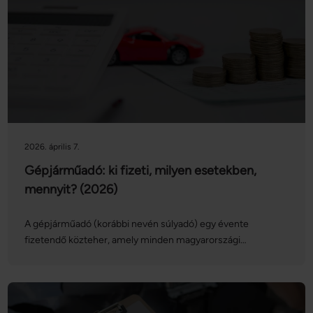
2026. április 7.
Gépjárműadó: ki fizeti, milyen esetekben,
mennyit? (2026)
A gépjárműadó (korábbi nevén súlyadó) egy évente
fizetendő közteher, amely minden magyarországi
forgalomban lévő személygépkocsi és egyéb gépjármű
üzembentartóját vagy tulajdonosát érinti. Az adó mértéke
2025-től inflációkövetővé vált, így évről évre változhat. A
gépjárműadót 2026-ban egy összegben, április 15-ig kell