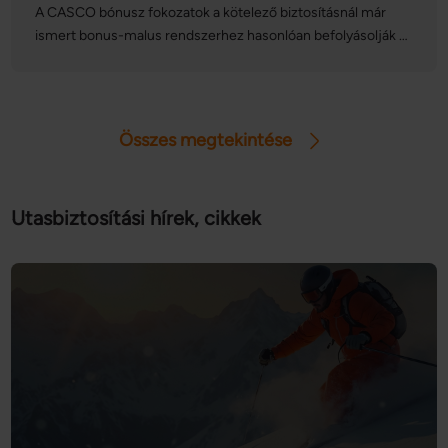
A CASCO bónusz fokozatok a kötelező biztosításnál már
ismert bonus-malus rendszerhez hasonlóan befolyásolják a
biztosításunk díját, de vajon mitől függ, hogy melyik
kategóriába kerülünk? Mivel a CASCO bonus-malus
fokozatokra eltérő szabályok vonatkoznak, fontos, hogy
tisztában legyünk a részletekkel: mutatjuk a legfontosabb
Összes megtekintése
tudnivalókat!
Utasbiztosítási hírek, cikkek