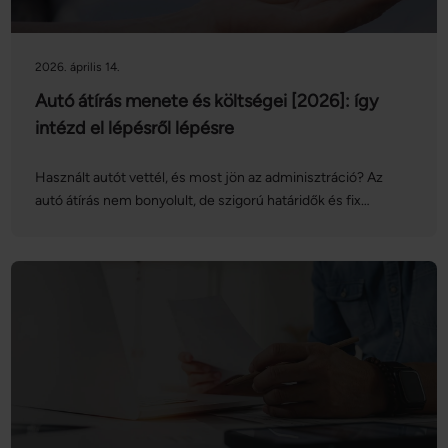
2026. április 14.
Autó átírás menete és költségei [2026]: így
intézd el lépésről lépésre
Használt autót vettél, és most jön az adminisztráció? Az
autó átírás nem bonyolult, de szigorú határidők és fix
költségek tartoznak hozzá. Ebben a cikkben végigvesszük a
pontos lépéseket, a 15 napos határidőt, a várható díjakat,
valamint a leggyakoribb buktatókat is – hogy biztosan ne
csússz ki semmiből. Az autó átírás menete röviden: 1.
Adásvételi szerződés kitöltése és aláírása 2.
Eredetiségvizsga elvégeztetése (ha szükséges) 3. Kötelező
biztosítás (KGFB) megkötése a vevő nevére 4. Ügyintézés a
kormányablaknál 15 napon belül Mennyibe kerül általában az
autó átírás 2026-ban? Az autó átírás teljes költsége
jellemzően 60 000–150 000 Ft között mozog egy átlagos