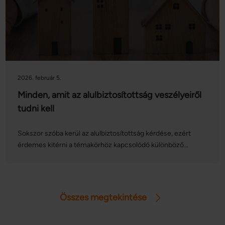
2026. február 5.
Minden, amit az alulbiztosítottság veszélyeiről
tudni kell
Sokszor szóba kerül az alulbiztosítottság kérdése, ezért
érdemes kitérni a témakörhöz kapcsolódó különböző
tényezőkre, amelyek hatással lehetnek lakásbiztosításunkra.
Ide sorolhatjuk az építőanyagárak növekedését, az
ingatlanok drágulását és ezek miatt az újjáépítési költségek
emelkedését – ezek mind-mind alulbiztosítottságot
Összes megtekintése
okozhatnak, ha nem kezeljük elég tudatosan
lakásbiztosításunkat. Cikkünkben kitérünk ezekre a