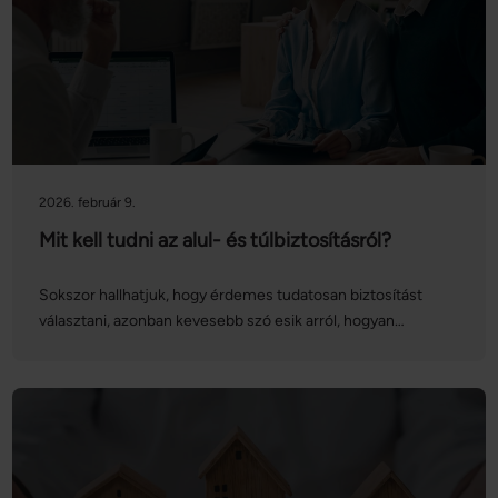
meg a Netrisk.hu ingatlan adásvételi aloldalát, ahol a legtöbb
kérdésére választ kaphat!
2026. február 9.
Mit kell tudni az alul- és túlbiztosításról?
Sokszor hallhatjuk, hogy érdemes tudatosan biztosítást
választani, azonban kevesebb szó esik arról, hogyan
tarthatjuk naprakészen a biztosítási szerződéseinket. A
lakásbiztosítások vonatkozásában különösen nagy
jelentősége van az alul- és túlbiztosítás elkerülésének:
vegyük sorra, hogy mit jelentenek ezek a fogalmak, és
hogyan kerülhetjük el ezeket!