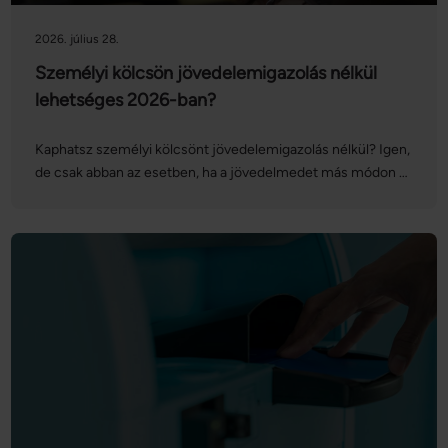
külföldi jövedelemmel is lehet személyi kölcsönt igényelni,
de több dokumentumra, alaposabb ellenőrzésre és
2026. július 28.
bankonként eltérő feltételekre kell számítani.
Személyi kölcsön jövedelemigazolás nélkül
lehetséges 2026-ban?
Kaphatsz személyi kölcsönt jövedelemigazolás nélkül? Igen,
de csak abban az esetben, ha a jövedelmedet más módon –
például bankszámlakivonattal, NAV-igazolással vagy
nyugdíjdokumentumokkal – igazolni tudod. Olyan banki
személyi kölcsön, amelyhez semmilyen jövedelemvizsgálat
nem szükséges, gyakorlatilag nem létezik