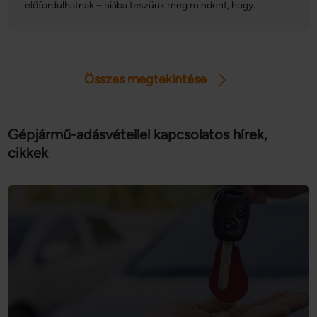
előfordulhatnak – hiába teszünk meg mindent, hogy
Ön által használt más szolgáltatásokból gyűjtöttek.
elkerüljük ezeket, elég csupán egy óvatlan mozdulat, és
bekövetkezik a baj. Cikkünkben eláruljuk, hogy mikor nem
érdemes házilag kúrálni az otthonunkban szerzett
sérüléseket.
Összes megtekintése
Gépjármű-adásvétellel kapcsolatos hírek,
cikkek