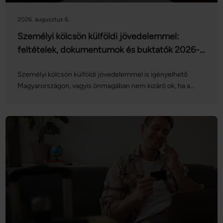
2026. augusztus 6.
Személyi kölcsön külföldi jövedelemmel:
feltételek, dokumentumok és buktatók 2026-
ban
Személyi kölcsön külföldi jövedelemmel is igényelhető
Magyarországon, vagyis önmagában nem kizáró ok, ha a
fizetés nem magyar munkáltatótól érkezik. A bankok
azonban ilyenkor jellemzően szigorúbban vizsgálják a
jövedelem eredetét, rendszerességét, devizáját, valamint
azt is, hogy a munkaviszony és a munkáltató mennyire
ellenőrizhető. Fontos, hogy a külföldi jövedelem hitel
szempontjából nem egységes kategória: más megítélés alá
eshet egy osztrák vagy német munkabér, egy EU-n kívüli
fizetés, illetve egy külföldi vállalkozói bevétel. Ezért ebben a
cikkben nem statikus banklistát mutatunk be, hanem azt,
milyen logika alapján bírálhatják el a bankok a személyi
kölcsön igénylést külföldi jövedelemmel 2026-ban. Röviden: