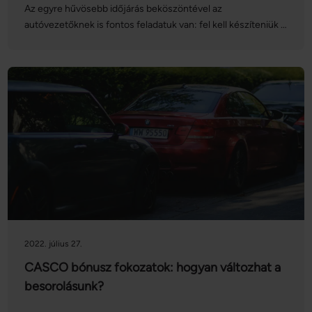
Az egyre hűvösebb időjárás beköszöntével az
autóvezetőknek is fontos feladatuk van: fel kell készíteniük a
gépjárművüket az őszi-téli szezonra. Bár azt gondolhatjuk,
hogy a téli gumik felszerelésével letudtuk a tennivalóinkat,
ennél lényegesen bővebb a lista: mutatjuk azokat a
teendőket, amelyeket mindenképpen ki kell pipálnunk a
biztonságos közlekedéshez!
2022. július 27.
CASCO bónusz fokozatok: hogyan változhat a
besorolásunk?