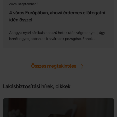
2024. szeptember 3.
4 város Európában, ahová érdemes ellátogatni
idén ősszel
Ahogy a nyári kánikula hosszú hetek után végre enyhül, úgy
ismét egyre jobban esik a városok pezsgése. Ennek
megfelelően ebben az időszakban olyan híres európai
gasztronómiai és kulturális programsorozatok, fesztiválok
kerülnek megrendezésre, amelyek között sokan találhatnak
kedvükre valót. Cikkünkben összeszedtünk négy nagy
Összes megtekintése
kedvencet.
Lakásbiztosítási hírek, cikkek