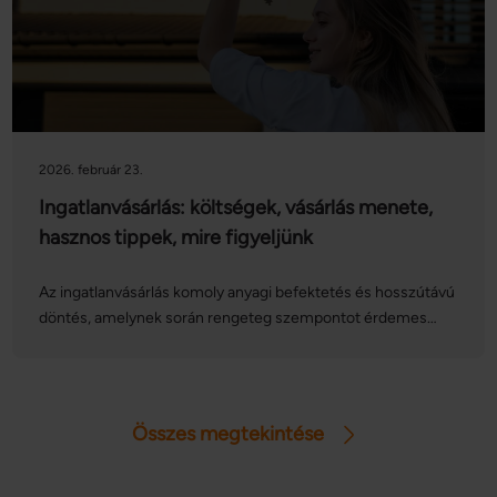
bizonytalansággal járó stressztől. Nézzük, mit kell tudni új
építésű ház vásárlása esetén, és mire kell különösen figyelni
ilyenkor!
2026. február 23.
Ingatlanvásárlás: költségek, vásárlás menete,
hasznos tippek, mire figyeljünk
Az ingatlanvásárlás komoly anyagi befektetés és hosszútávú
döntés, amelynek során rengeteg szempontot érdemes
figyelembe venni. A folyamathoz tartozó költségek, a piaci
állapotok felmérése, az ideális ingatlan kiválasztása, valamint
a jogi és adminisztratív teendők mind olyan lépések,
amelyek alapvetően befolyásolják a sikeres vásárlást.
Összes megtekintése
Cikkünkben részletezzük mindazt amire érdemes
odafigyelni ingatlan vásárlás előtt, valamint segítünk átlátni
az ingatlanvásárlás folyamatának fontos lépéseit!