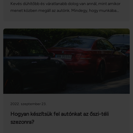
Kevés dühítőbb és váratlanabb dolog van annál, mint amikor
menet közben megáll az autónk. Mindegy, hogy munkába
vagy egy hosszabb útra indultunk, esetleg épp az autópályán
haladtunk, amikor megadta magát a jármű: ez nemcsak
kellemetlen, de akár veszélyes szituációt is teremthet
nagyobb sebesség mellett. Cikkünkben bemutatunk 5 okot,
ami az autó hirtelen megállásához vezethet.
2022. szeptember 23.
Hogyan készítsük fel autónkat az őszi-téli
szezonra?