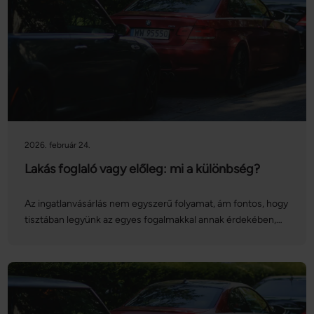
2026. február 24.
Lakás foglaló vagy előleg: mi a különbség?
Az ingatlanvásárlás nem egyszerű folyamat, ám fontos, hogy
tisztában legyünk az egyes fogalmakkal annak érdekében,
hogy a lehető legfelkészültebben vághassunk bele. Sok
múlhat például azon, ha nem tudjuk, mi a különbség a foglaló
és az előleg között, ugyanis más jogaink és
kötelezettségeink vannak, amikor foglalót, és megint más,
amikor előleget fizetünk. Vajon vevőként milyen esetekben