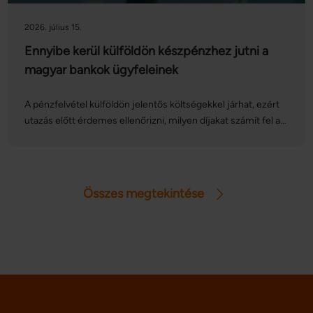
2026. július 15.
Ennyibe kerül külföldön készpénzhez jutni a
magyar bankok ügyfeleinek
A pénzfelvétel külföldön jelentős költségekkel járhat, ezért
utazás előtt érdemes ellenőrizni, milyen díjakat számít fel a
bank. Bár a legtöbb népszerű turistacélpontban általánossá
vált a bankkártyás fizetés, készpénzre továbbra is szükség
lehet, például borravalóhoz, kisebb vásárlásokhoz vagy olyan
szolgáltatóknál, amelyek nem fogadnak el kártyát. A
Összes megtekintése
pénzfelvétel külföldön automatából több tényező miatt is
drága lehet. Nem mindegy, hogy melyik ATM-et használjuk,
milyen bankkártyával veszünk fel pénzt, és elfogadjuk-e az
automata által felkínált átváltást. Egy kedvezőtlen döntés
akár több ezer forintos többletköltséget is jelenthet
egyetlen tranzakciónál. A magyar bankok díjai között is
jelentős különbségek lehetnek. Egyes pénzintézetek