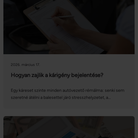
befizetni. Cikkünkben bemutatjuk, hogy pontosan kinek,
mennyit kell fizetnie, milyen kedvezmények és
mentességek vehetők igénybe, valamint azt is, mire kell
figyelni gépjármű adásvétele esetén.
2026. március 17.
Hogyan zajlik a kárigény bejelentése?
Egy káreset szinte minden autóvezető rémálma: senki sem
szeretné átélni a balesettel járó stresszhelyzetet, a
kárbejelentést, a kárrendezés folyamatát, és az ezekkel járó
adminisztrációt. Ezúttal abban segítünk, hogy a kárigény
bejelentése gördülékenyebben menjen: sorra vesszük a
kárrendezés folyamatát, valamint a különböző
lehetőségeket is!