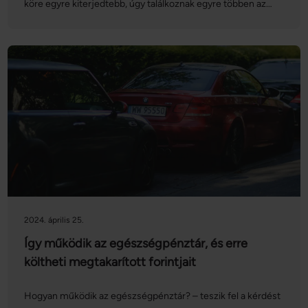
köre egyre kiterjedtebb, úgy találkoznak egyre többen az
egészségbiztosítás és egészségpénztár fogalmaival. Habár
egy sor magánszolgáltatónál mindkettő segítségünkre lehet,
a két öngondoskodási forma működési elvében jelentős
különbségek vannak.
2024. április 25.
Így működik az egészségpénztár, és erre
költheti megtakarított forintjait
Hogyan működik az egészségpénztár? – teszik fel a kérdést