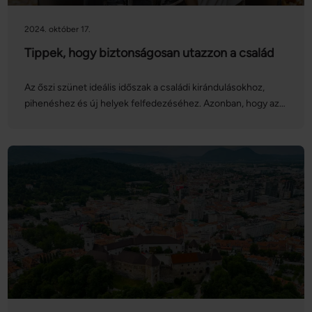
2024. október 17.
Tippek, hogy biztonságosan utazzon a család
Az őszi szünet ideális időszak a családi kirándulásokhoz,
pihenéshez és új helyek felfedezéséhez. Azonban, hogy az
utazás stresszmentes és biztonságos legyen, fontos néhány
előkészületet és óvintézkedést tenni.