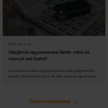
2026. március 16.
Gépjármű vagyonszerzési illeték: mikor és
mennyit kell fizetni?
Ha vásárlás, öröklés vagy ajándékozás útján gépjárműhöz
jutunk, több befizetnivaló is vár ránk, melynek egy lényeges
tétele az autó vagyonszerzési illetéke. Az illeték összege
azonban számos tényezőtől függ: vajon mennyit kell
fizetnünk és mikor? Vannak-e olyan esetek, amikor
mentesülünk az illetékfizetés alól? Cikkünkben sorra
Összes megtekintése
vesszük a gépjármű vagyonszerzési illeték részleteit.