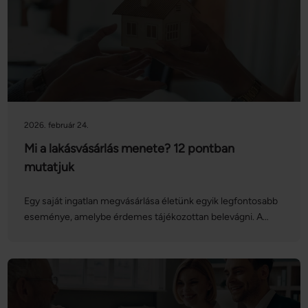
2026. február 24.
Mi a lakásvásárlás menete? 12 pontban
mutatjuk
Egy saját ingatlan megvásárlása életünk egyik legfontosabb
eseménye, amelybe érdemes tájékozottan belevágni. A
lakás- vagy házvásárlás menete hosszadalmasnak és
bonyolultnak tűnhet, azonban ha felkészülünk rá, nem
érhetnek minket meglepetések. Az alábbiakban
nagyvonalakban összeszedtük a teendőket. Ha
részletesebben szeretne tájékozódni a témában, látogassa