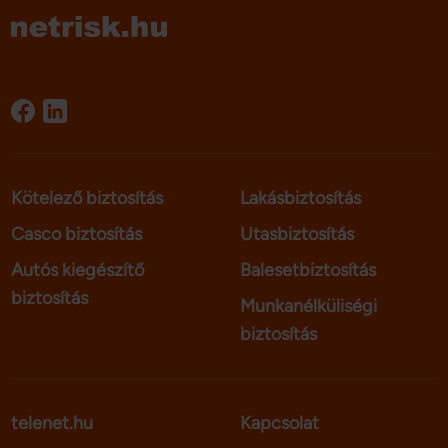
ügyfelei a saját bankcsoportjuk külföldi ATM-hálózatában
kedvezményesen vagy akár díjmentesen vehetnek fel
készpénzt, míg más esetekben a standard külföldi
készpénzfelvételi díjakkal kell számolni.
Kötelező biztosítás
Lakásbiztosítás
Casco biztosítás
Utasbiztosítás
Autós kiegészítő
Balesetbiztosítás
biztosítás
Munkanélküliségi
biztosítás
telenet.hu
Kapcsolat