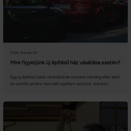
veszíthetjük el a foglalót, és ez a vételárnak általában
mekkora része? Ebben nyújt segítséget cikkünk is – nézzük,
mit kell tudni a lakás foglalóról, és miben tér el ettől az
előleg!
2026. február 24.
Mire figyeljünk új építésű ház vásárlása esetén?
Egy új építésű lakás vásárlásának menete némileg eltér attól
az esettől, amikor használt ingatlant veszünk: ilyenkor
felmerülnek olyan plusz teendőink, amelyek
megkerülhetetlenek a sikeres adásvétel létrejöttéhez. Ilyen
például az építtető referenciáinak ellenőrzése, a hitellel
kapcsolatos ügyintézés sajátosságainak megismerése vagy
a tehermentesítés feltételeinek ellenőrzése. Ezekkel jó, ha
tisztában vagyunk, és pontosan tudjuk, hogyan zajlik majd a
lakásvásárlás, így megkímélhetjük magunkat a