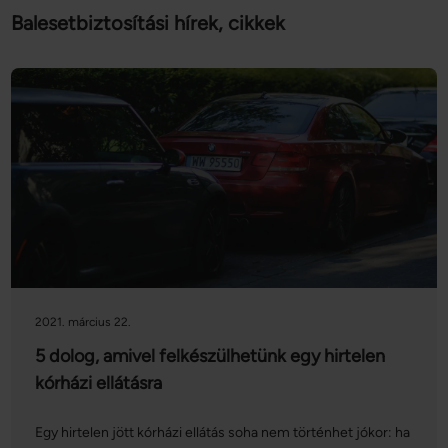
szempontokra, és megmutatjuk, hogyan befolyásolják
Balesetbiztosítási hírek, cikkek
otthonunk védelmi szintjét.
2021. március 22.
5 dolog, amivel felkészülhetünk egy hirtelen
kórházi ellátásra
Egy hirtelen jött kórházi ellátás soha nem történhet jókor: ha