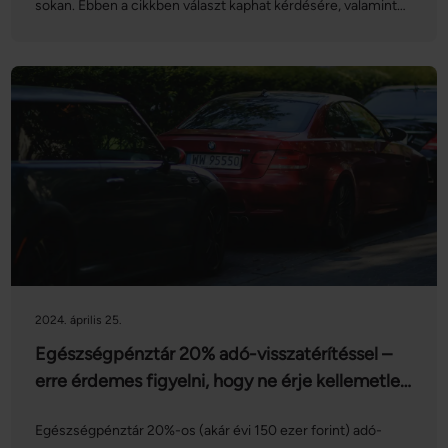
sokan. Ebben a cikkben választ kaphat kérdésére, valamint
azt is megtudhatja, hogy mi mindenre költheti a
megtakarított forintokat.
2024. április 25.
Egészségpénztár 20% adó-visszatérítéssel –
erre érdemes figyelni, hogy ne érje kellemetlen
meglepetés
Egészségpénztár 20%-os (akár évi 150 ezer forint) adó-