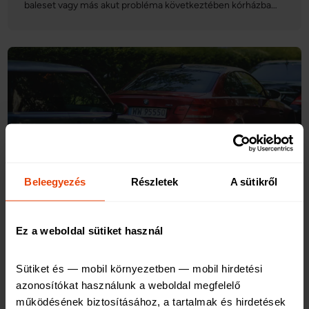
baleset vagy más akut probléma következtében kórházba
kerülünk, az mindenki számára kihívást jelent. Néhány apró
előkészülettel azonban könnyebbé tehetjük ezt az időszakot
számunkra és hozzátartozóink számára egyaránt: nézzünk
ötöt ezek közül!
Beleegyezés
Részletek
A sütikről
2021. január 11.
Ez a weboldal sütiket használ
Balesetbiztosítás: milyen műtétre fizet a
biztosító?
Sütiket és — mobil környezetben — mobil hirdetési 
azonosítókat használunk a weboldal megfelelő 
A balesetek kellemetlen és váratlan velejárói az életünknek,
működésének biztosításához, a tartalmak és hirdetések 