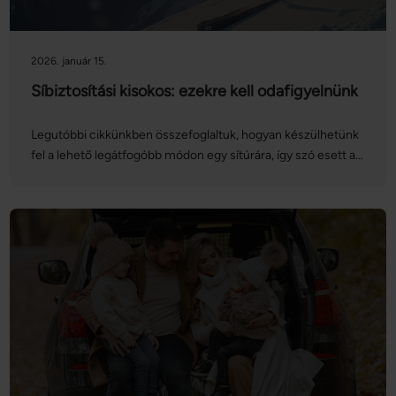
2026. január 15.
Síbiztosítási kisokos: ezekre kell odafigyelnünk
Legutóbbi cikkünkben összefoglaltuk, hogyan készülhetünk
fel a lehető legátfogóbb módon egy sítúrára, így szó esett a
síbiztosítás jelentőségéről is. Ezúttal magát a biztosítást
vesszük górcső alá: nézzük, hogyan köthetünk síbiztosítást
online, mire kell figyelnünk, és mit kell tennünk, ha esetleg
bekövetkezik a baj!