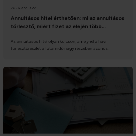
2026. április 22.
Annuitásos hitel érthetően: mi az annuitásos
törlesztő, miért fizet az elején több
kamatot, és mit jelent ez előtörlesztésnél?
Az annuitásos hitel olyan kölcsön, amelynél a havi
törlesztőrészlet a futamidő nagy részében azonos
összegű. Ezt a törlesztési formát nevezzük annuitásos
törlesztésnek. Ez azt jelenti, hogy egyenletesen fizetünk
rendszeres törlesztőrészlet, amely egyszerre tartalmazza a
kamatot és a tőketörlesztést. Bár az összeg ugyanaz, az
összetétele idővel változik. Az annuitásos hitel működése
miatt ez a legelterjedtebb törlesztési típus
Magyarországon. Ilyen konstrukcióval találkozhat például:
- lakáshiteleknél és jelzáloghiteleknél, - személyi
kölcsönöknél, - autóhiteleknél, - sok államilag támogatott
hitelnél is. Az annuitásos törlesztőrészlet legnagyobb
előnye, hogy kiszámítható: könnyű tervezni vele, a havi
kiadás nem ugrál. A hátránya (és egyben a leggyakoribb