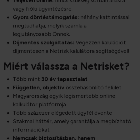
Teljesen online:
nincs szükség sorban állásra
vagy fióki ügyintézésre.
Gyors döntéstámogatás:
néhány kattintással
megtudhatja, melyik számla a
legjutányosabb Önnek.
Díjmentes szolgáltatás:
Végezzen kalulációt
díjmentesen a Netrisk kalulátora segítségével!
Miért válassza a Netrisket?
Több mint
30 év tapasztalat
Független, objektív
összehasonlító felület
Magyarország egyik legismertebb online
kalkulátor platformja
Több százezer elégedett ügyfél évente
Szakmai háttér, amely garantálja a megbízható
információkat
Nemcsak biztosításban, hanem