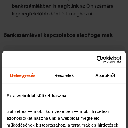
bankszámlákban is segítünk
az Ön számára
legmegfelelőbb döntést meghozni
Bankszámlával kapcsolatos alapfogalmak
Mi az a bankszámla, és mire használható?
Milyen bankszámlatípusok vannak?
Beleegyezés
Részletek
A sütikről
Ez a weboldal sütiket használ
Van különbség a folyószámla és a
bankszámla között?
Sütiket és — mobil környezetben — mobil hirdetési 
azonosítókat használunk a weboldal megfelelő 
működésének biztosításához, a tartalmak és hirdetések 
Van különbség a fizetési számla és