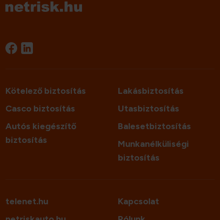
Kötelező biztosítás
Lakásbiztosítás
Casco biztosítás
Utasbiztosítás
Autós kiegészítő
Balesetbiztosítás
biztosítás
Munkanélküliségi
biztosítás
telenet.hu
Kapcsolat
netriskauto.hu
Rólunk