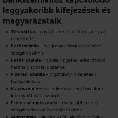
leggyakoribb kifejezések és
magyarázataik
Társkártya
– egy főszámlához több kártya is
rendelhető.
Betétszámla
– megtakarítások kezelésére
szolgáló számla.
Letéti számla
– például ingatlan adásvételnél
használt, speciális számla.
Fizetési számla
– jogszabályi kifejezés a
bankszámlára.
Folyószámla
– a mindennapi pénzforgalom
lebonyolítására szolgál.
Prémium bankszámla
– magasabb szintű
szolgáltatásokat biztosító számla.
Alapszámla
– alacsony díjú, alapfunkciókkal