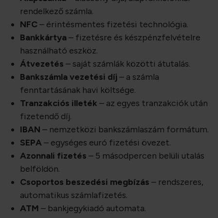
rendelkező számla.
NFC
– érintésmentes fizetési technológia.
Bankkártya
– fizetésre és készpénzfelvételre
használható eszköz.
Átvezetés
– saját számlák közötti átutalás.
Bankszámla vezetési díj
– a számla
fenntartásának havi költsége.
Tranzakciós illeték
– az egyes tranzakciók után
fizetendő díj.
IBAN
– nemzetközi bankszámlaszám formátum.
SEPA
– egységes euró fizetési övezet.
Azonnali fizetés
– 5 másodpercen belüli utalás
belföldön.
Csoportos beszedési megbízás
– rendszeres,
automatikus számlafizetés.
ATM
– bankjegykiadó automata.