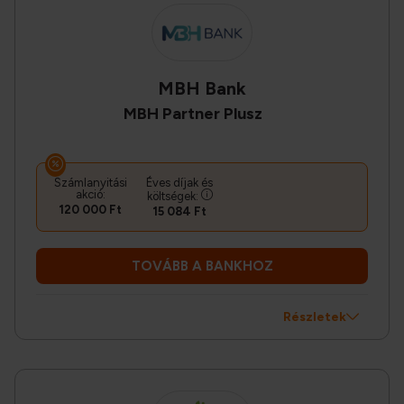
MBH Bank
MBH Partner Plusz
Számlanyitási
Éves díjak és
akció:
költségek:
120 000 Ft
15 084 Ft
TOVÁBB A BANKHOZ
Részletek