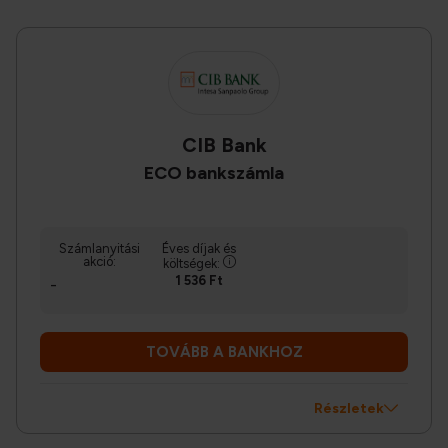
CIB Bank
ECO bankszámla
Számlanyitási
Éves díjak és
akció:
költségek:
1 536 Ft
-
TOVÁBB A BANKHOZ
Részletek