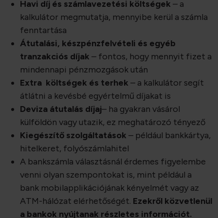
Havi díj és számlavezetési költségek
– a
kalkulátor megmutatja, mennyibe kerül a számla
fenntartása
Átutalási, készpénzfelvételi és egyéb
tranzakciós díjak
– fontos, hogy mennyit fizet a
mindennapi pénzmozgások után
Extra költségek
és terhek
– a kalkulátor segít
átlátni a kevésbé egyértelmű díjakat is
Deviza átutalás díjaj
– ha gyakran vásárol
külföldön vagy utazik, ez meghatározó tényező
Kiegészítő szolgáltatások
– például bankkártya,
hitelkeret, folyószámlahitel
A bankszámla választásnál érdemes figyelembe
venni olyan szempontokat is, mint például a
bank mobilapplikációjának kényelmét vagy az
ATM-hálózat elérhetőségét.
Ezekről közvetlenül
a bankok nyújtanak részletes információt.