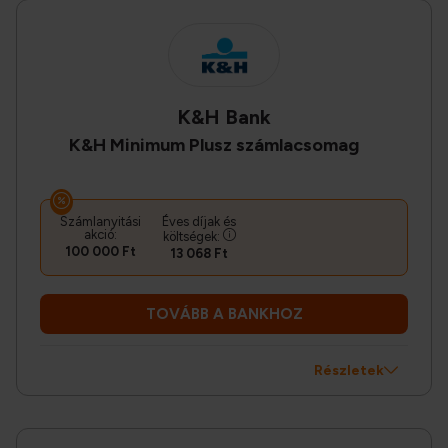
K&H Bank
K&H Minimum Plusz számlacsomag
Számlanyitási
Éves díjak és
akció:
költségek:
100 000 Ft
13 068 Ft
TOVÁBB A BANKHOZ
Részletek