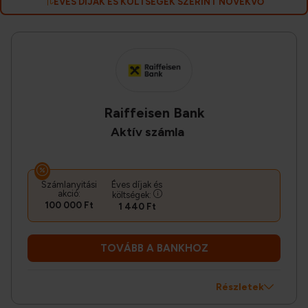
ÉVES DÍJAK ÉS KÖLTSÉGEK SZERINT NÖVEKVŐ
Raiffeisen Bank
Aktív számla
Számlanyitási
Éves díjak és
akció:
költségek:
100 000 Ft
1 440 Ft
TOVÁBB A BANKHOZ
Részletek