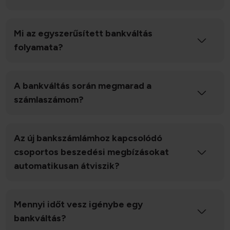
Mi az egyszerűsített bankváltás
folyamata?
A bankváltás során megmarad a
számlaszámom?
Az új bankszámlámhoz kapcsolódó
csoportos beszedési megbízásokat
automatikusan átviszik?
Mennyi időt vesz igénybe egy
bankváltás?