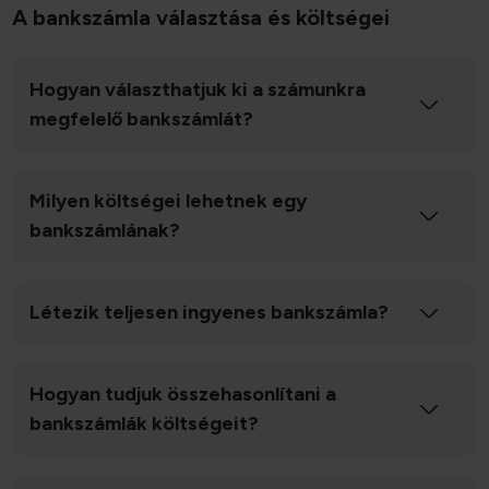
A bankszámla választása és költségei
Ön által használt más szolgáltatásokból gyűjtöttek.
Hogyan választhatjuk ki a számunkra
megfelelő bankszámlát?
Milyen költségei lehetnek egy
bankszámlának?
Létezik teljesen ingyenes bankszámla?
Hogyan tudjuk összehasonlítani a
bankszámlák költségeit?