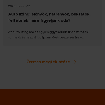
2026. március 12.
Autó lízing: előnyök, hátrányok, buktatók,
feltételek, mire figyeljünk oda?
Az autó lízing ma az egyik leggyakoribb finanszírozási
forma új és használt gépjárművek beszerzésére –
különösen cégek, de bizonyos esetekben magánszemélyek
számára is. Nem klasszikus hitelről van szó: a futamidő
alatt a lízingcég marad az autó tulajdonosa, Ön pedig
használati jogot szerez rá. Cikkünkben röviden és
Összes megtekintése
érthetően bemutatjuk, hogy mi a lízing és milyen típusai
vannak, miben különbözik a hiteltől, mekkora önerő
szükséges, milyen feltételeknek kell megfelelni, és melyek a
legfontosabb buktatók, amik akár több százezer forint
pluszköltséget is jelenthetnek.