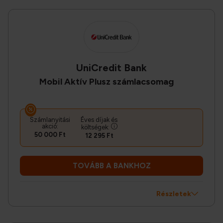
UniCredit Bank
Mobil Aktív Plusz számlacsomag
Számlanyitási
Éves díjak és
akció:
költségek:
50 000 Ft
12 295 Ft
TOVÁBB A BANKHOZ
Részletek