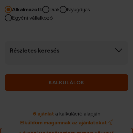
Alkalmazott
Diák
Nyugdíjas
Egyéni vállalkozó
Részletes keresés
KALKULÁLOK
6 ajánlat
a kalkuláció alapján
Elküldöm magamnak az ajánlatokat