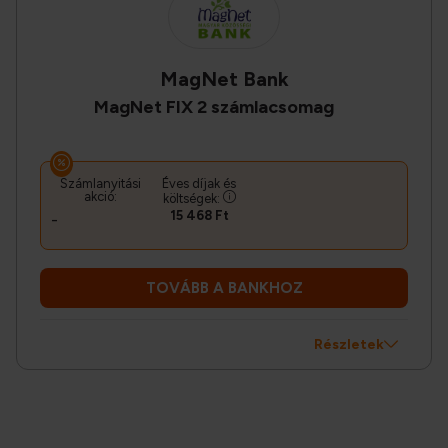
MagNet Bank
MagNet FIX 2 számlacsomag
Számlanyitási
Éves díjak és
akció:
költségek:
15 468 Ft
-
TOVÁBB A BANKHOZ
Részletek