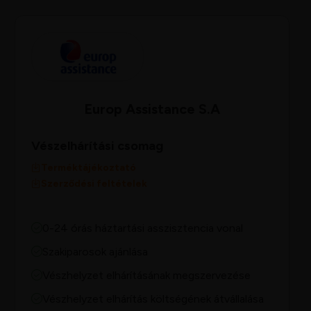
Europ Assistance S.A
Vészelhárítási csomag
Terméktájékoztató
Szerződési feltételek
0-24 órás háztartási asszisztencia vonal
Szakiparosok ajánlása
Vészhelyzet elhárításának megszervezése
Vészhelyzet elhárítás költségének átvállalása