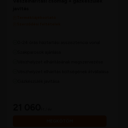
Vészelhárítási csomag + gázkészülék
javítás
Terméktájékoztató
Szerződési feltételek
0-24 órás háztartási asszisztencia vonal
Szakiparosok ajánlása
Vészhelyzet elhárításának megszervezése
Vészhelyzet elhárítás költségének átvállalása
Gázkészülék javítása
21 060
Ft / év
MEGKÖTÖM