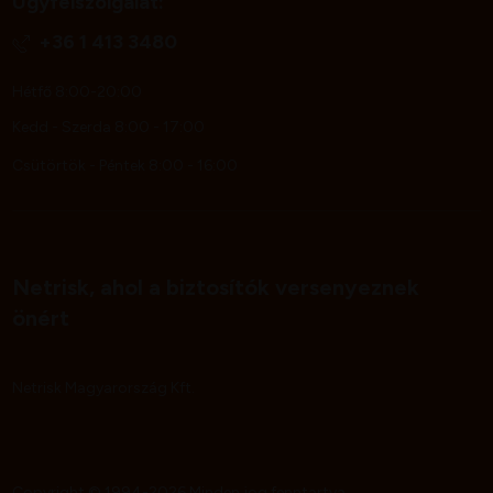
Ügyfélszolgálat:
+36 1 413 3480
Hétfő 8:00-20:00
Kedd - Szerda 8:00 - 17:00
Csütörtök - Péntek 8:00 - 16:00
Netrisk, ahol a biztosítók versenyeznek
önért
Netrisk Magyarország Kft.
Copyright © 1994-2026 Minden jog fenntartva