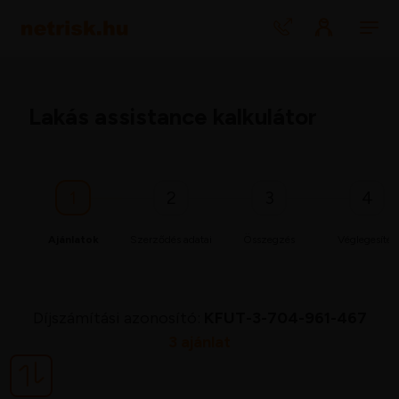
Lakás assistance kalkulátor
1
2
3
4
Ajánlatok
Szerződés adatai
Összegzés
Véglegesítés
Díjszámítási azonosító:
KFUT-3-704-961-467
3 ajánlat