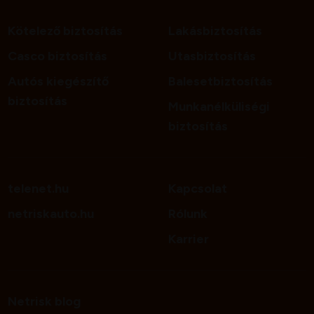
Kötelező biztosítás
Lakásbiztosítás
Casco biztosítás
Utasbiztosítás
Autós kiegészítő
Balesetbiztosítás
biztosítás
Munkanélküliségi
biztosítás
telenet.hu
Kapcsolat
netriskauto.hu
Rólunk
Karrier
Netrisk blog