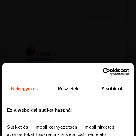
Részletek
Europ Assistance S.A
Beleegyezés
Részletek
A sütikről
Vészelhárítási csomag + klíma javítás
Terméktájékoztató
Szerződési feltételek
Ez a weboldal sütiket használ
Sütiket és — mobil környezetben — mobil hirdetési 
0-24 órás háztartási asszisztencia vonal
azonosítókat használunk a weboldal megfelelő 