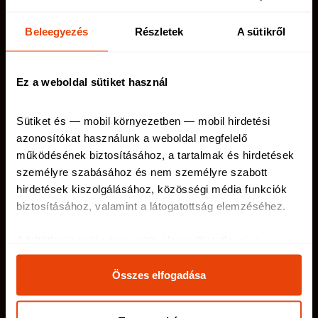
Casco biztosítás
Utasbiztosítás
Beleegyezés
Részletek
A sütikről
Autós kiegészítő
Balesetbiztosítás
biztosítás
Munkanélküliségi
Ez a weboldal sütiket használ
biztosítás
Sütiket és — mobil környezetben — mobil hirdetési 
azonosítókat használunk a weboldal megfelelő 
működésének biztosításához, a tartalmak és hirdetések 
telenet.hu
Kapcsolat
személyre szabásához és nem személyre szabott 
netriskauto.hu
Rólunk
hirdetések kiszolgálásához, közösségi média funkciók 
biztosításához, valamint a látogatottság elemzéséhez
.
Karrier
A feltétlenül szükséges sütik elengedhetetlenek a 
weboldal működéséhez, ezért ezek nem kapcsolhatók ki 
Netrisk blog
a rendszerünkben.
Összes elfogadása
Az oldal használatával kapcsolatos egyes információkat 
GYIK
megosztjuk közösségi média-, hirdetési és analitikai 