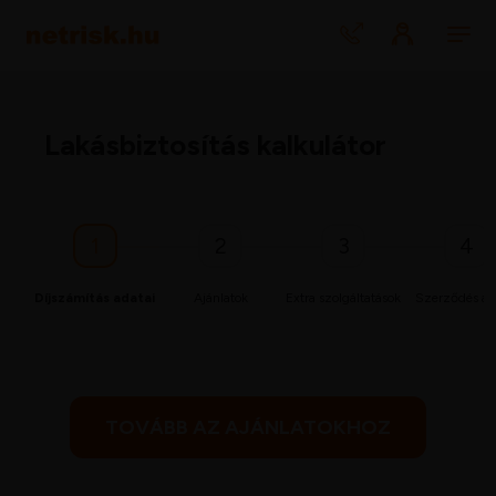
Lakásbiztosítás kalkulátor
1
2
3
4
Díjszámítás adatai
Ajánlatok
Extra szolgáltatások
Szerződés ad
TOVÁBB AZ AJÁNLATOKHOZ