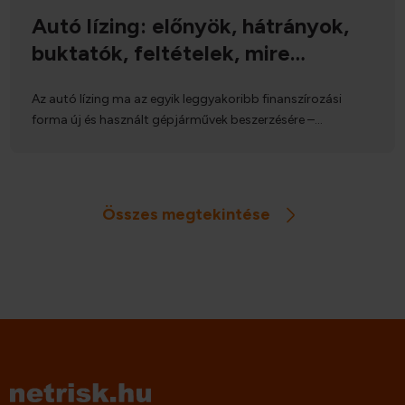
Autó lízing: előnyök, hátrányok,
buktatók, feltételek, mire
figyeljünk oda?
Az autó lízing ma az egyik leggyakoribb finanszírozási
forma új és használt gépjárművek beszerzésére –
különösen cégek, de bizonyos esetekben magánszemélyek
számára is. Nem klasszikus hitelről van szó: a futamidő
alatt a lízingcég marad az autó tulajdonosa, Ön pedig
használati jogot szerez rá. Cikkünkben röviden és
Összes megtekintése
érthetően bemutatjuk, hogy mi a lízing és milyen típusai
vannak, miben különbözik a hiteltől, mekkora önerő
szükséges, milyen feltételeknek kell megfelelni, és melyek a
legfontosabb buktatók, amik akár több százezer forint
pluszköltséget is jelenthetnek.