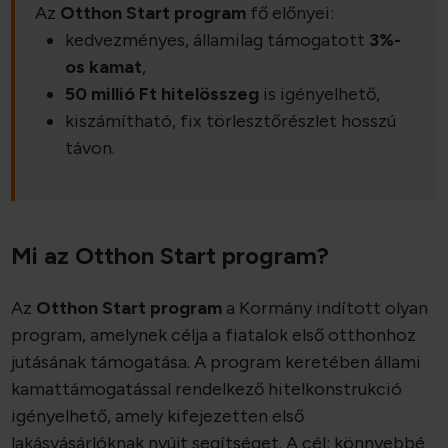
Az
Otthon Start program
fő előnyei:
kedvezményes, államilag támogatott
3%-
os kamat
,
50 millió Ft hitelösszeg
is igényelhető,
kiszámítható, fix törlesztőrészlet hosszú
távon.
Mi az Otthon Start program?
Az
Otthon Start program
a Kormány indított olyan
program, amelynek célja a fiatalok első otthonhoz
jutásának támogatása. A program keretében állami
kamattámogatással rendelkező hitelkonstrukció
igényelhető, amely kifejezetten első
lakásvásárlóknak nyújt segítséget. A cél: könnyebbé