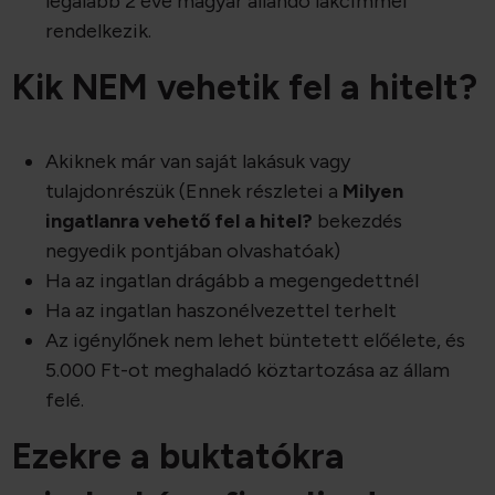
legalább 2 éve magyar állandó lakcímmel
rendelkezik.
Kik NEM vehetik fel a hitelt?
Akiknek már van saját lakásuk vagy
tulajdonrészük (Ennek részletei a
Milyen
ingatlanra vehető fel a hitel?
bekezdés
negyedik pontjában olvashatóak)
Ha az ingatlan drágább a megengedettnél
Ha az ingatlan haszonélvezettel terhelt
Az igénylőnek nem lehet büntetett előélete, és
5.000 Ft-ot meghaladó köztartozása az állam
felé.
Ezekre a buktatókra