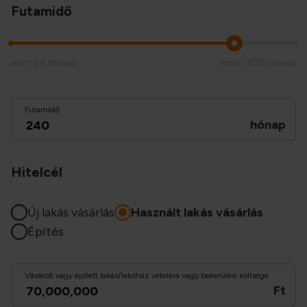
Futamidő
min.: 24
hónap
max.: 300
hónap
Futamidő
hónap
Hitelcél
Új lakás vásárlás
Használt lakás vásárlás
Építés
Vásárolt vagy épített lakás/lakóház vételára vagy bekerülési költsége
Ft