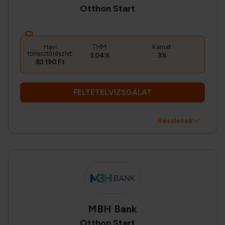
Otthon Start
Havi
THM:
Kamat:
törlesztőrészlet:
3.04%
3%
83 190 Ft
FELTÉTELVIZSGÁLAT
Részletek
MBH Bank
Otthon Start