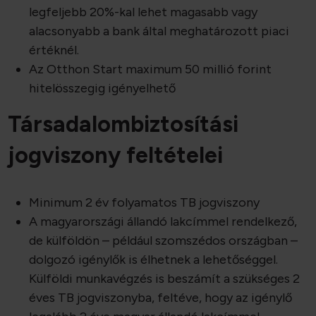
legfeljebb 20%-kal lehet magasabb vagy
Ön által használt más szolgáltatásokból gyűjtöttek.
alacsonyabb a bank által meghatározott piaci
értéknél.
Az Otthon Start maximum 50 millió forint
hitelösszegig igényelhető
Társadalombiztosítási
jogviszony feltételei
Minimum 2 év folyamatos TB jogviszony
A magyarországi állandó lakcímmel rendelkező,
de külföldön – például szomszédos országban –
dolgozó igénylők is élhetnek a lehetőséggel.
Külföldi munkavégzés is beszámít a szükséges 2
éves TB jogviszonyba, feltéve, hogy az igénylő