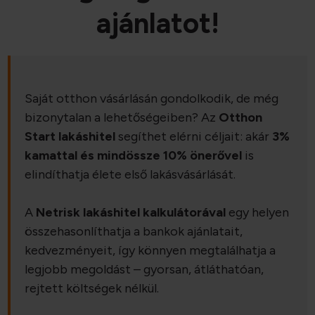
ajánlatot!
Saját otthon vásárlásán gondolkodik, de még
bizonytalan a lehetőségeiben? Az
Otthon
Start lakáshitel
segíthet elérni céljait: akár
3%
kamattal és mindössze 10% önerővel
is
elindíthatja élete első lakásvásárlását.
A
Netrisk lakáshitel kalkulátorával
egy helyen
összehasonlíthatja a bankok ajánlatait,
kedvezményeit, így könnyen megtalálhatja a
legjobb megoldást – gyorsan, átláthatóan,
rejtett költségek nélkül.