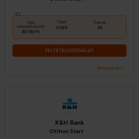
Havi
THM:
Kamat:
törlesztőrészlet:
3.06%
3%
83 190 Ft
FELTÉTELVIZSGÁLAT
Részletek
K&H Bank
Otthon Start