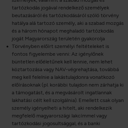
személyek, valamint a szabad mozgás és
tartózkodás jogával rendelkező személyek
beutazásáról és tartózkodásáról szóló törvény
hatálya alá tartozó személy, aki a szabad mozgás
és a három hónapot meghaladó tartózkodás
jogát Magyarország területén gyakorolja
Törvényben előírt személyi feltételeket is
fontos figyelembe venni: Az igénylőnek
büntetlen előéletűnek kell lennie, nem lehet
köztartozása vagy NAV-végrehajtása, továbbá
meg kell felelnie a lakástulajdonra vonatkozó
előírásoknak (pl. korábbi tulajdon nem zárhatja ki
a támogatást, és a megvásárolt ingatlannak
lakhatási célt kell szolgálnia). Emellett csak olyan
személy igényelheti a hitelt, aki rendelkezik
megfelelő magyarországi lakcímmel vagy
tartózkodási jogosultsággal, és a banki