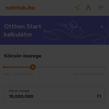
Otthon Start
kalkulátor
Kölcsön összege
min.: 1 000 000
Ft
max.: 50 000 000
Ft
Kölcsön összege
Ft