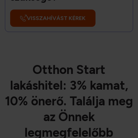
VISSZAHÍVÁST KÉREK
Otthon Start
lakáshitel: 3% kamat,
10% önerő. Találja meg
az Önnek
legmegfelelőbb