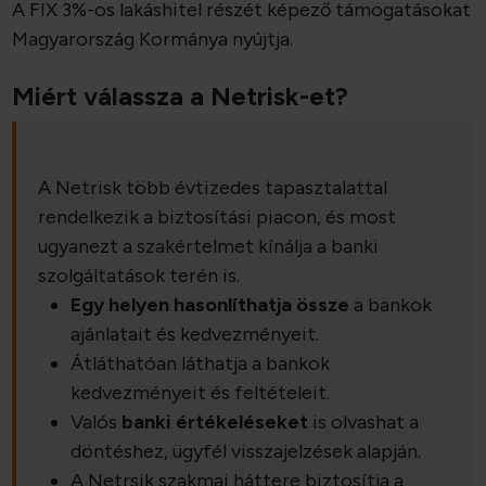
A
FIX 3%-os lakáshitel részét képező támogatásokat
Magyarország Kormánya nyújtja.
Miért válassza a Netrisk-et?
A Netrisk több évtizedes tapasztalattal
rendelkezik a biztosítási piacon, és most
ugyanezt a szakértelmet kínálja a banki
szolgáltatások terén is.
Egy helyen hasonlíthatja össze
a bankok
ajánlatait és kedvezményeit.
Átláthatóan láthatja a bankok
kedvezményeit és feltételeit.
Valós
banki értékeléseket
is olvashat a
döntéshez, ügyfél visszajelzések alapján.
A Netrsik szakmai háttere biztosítja a