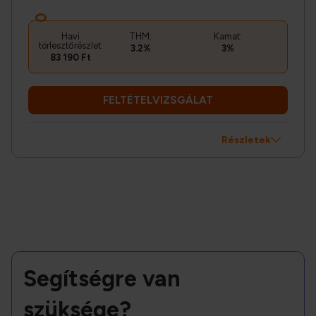
Havi
THM:
Kamat:
törlesztőrészlet:
3.2%
3%
83 190 Ft
FELTÉTELVIZSGÁLAT
Részletek
Segítségre van
szüksége?