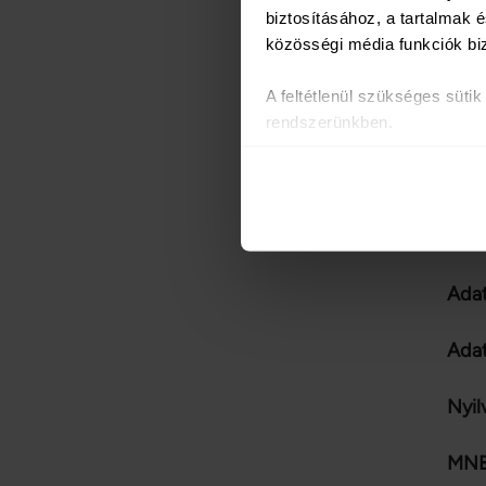
biztosításához, a tartalmak
közösségi média funkciók bi
ADA
A feltétlenül szükséges süti
rendszerünkben.
Adat
Az oldal használatával kapcs
partnereinkkel, akik ezeket m
Adat
Sütiket használunk a tartalm
Adat
weboldalforgalmunk elemzésé
weboldalhasználatra vonatkoz
Ada
számukra vagy az Ön által ha
Ada
Nyil
MNB