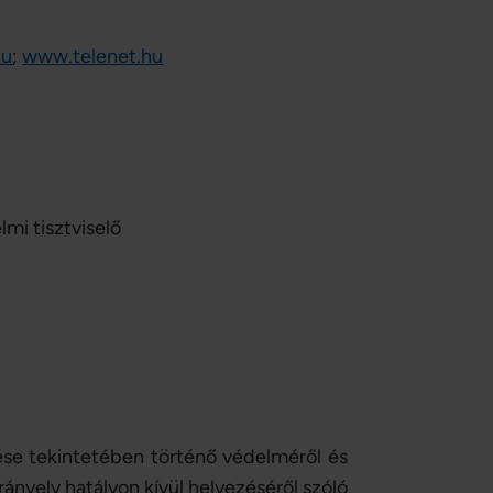
hu
;
www.telenet.hu
mi tisztviselő
se tekintetében történő védelméről és
rányelv hatályon kívül helyezéséről szóló