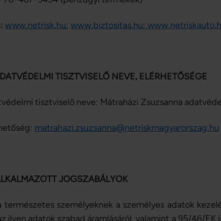
:
www.netrisk.hu
;
www.biztositas.hu
;
www.netriskauto.
. ADATVÉDELMI TISZTVISELŐ NEVE, ELÉRHETŐSÉGE
védelmi tisztviselő neve: Mátraházi Zsuzsanna adatvédel
hetőség:
matrahazi.zsuzsanna@netriskmagyarorszag.hu
 ALKALMAZOTT JOGSZABÁLYOK
a természetes személyeknek a személyes adatok kezelé
az ilyen adatok szabad áramlásáról, valamint a 95/46/EK i