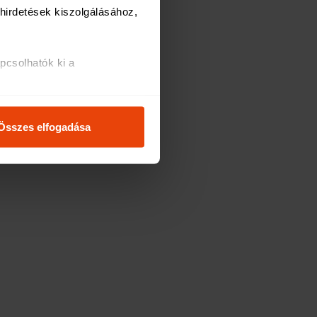
irdetések kiszolgálásához, 
csolhatók ki a 
i és analitikai 
.
Összes elfogadása
osításához, valamint 
inkkel megosztjuk az Ön 
l, amelyeket Ön adott meg 