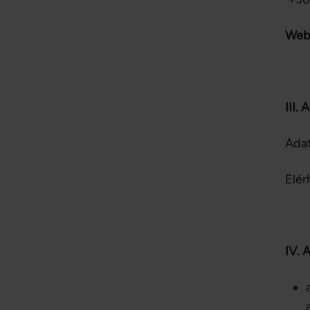
Web
III
Adat
Elér
IV.