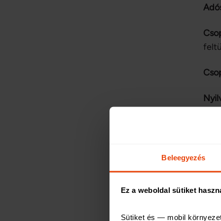
Adó
Cso
felt
Csop
Nyil
MNB
Eng
Beleegyezés
Regi
Ez a weboldal sütiket haszn
Eng
Sütiket és — mobil környeze