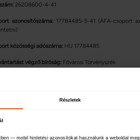
szám:
26208600-4-41
port azonosítószáma:
17784485-5-41 (ÁFA-csoport azo
üntetni)
ort közösségi adószáma:
HU 17784485
vántartást végző bíróság:
Fővárosi Törvényszék
 engedélyszám:
167/1994
edélyezett tevékenység:
független biztosításközvetítő (
Részletek
sztrációs szám:
218100300296
ál
edélyező hatóság:
Magyar Nemzeti Bank (székhelye: 101
tben — mobil hirdetési azonosítókat használunk a weboldal meg