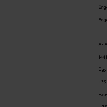
Eng
Eng
Az A
1441
Ügyf
+36-
+36-
+36