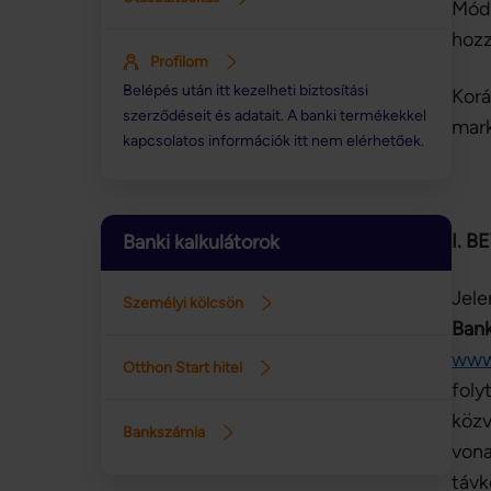
Mód
hozz
Profilom
Belépés után itt kezelheti biztosítási
Korá
szerződéseit és adatait. A banki termékekkel
mark
kapcsolatos információk itt nem elérhetőek.
I. 
Banki kalkulátorok
Jele
Személyi kölcsön
Ban
www.
Otthon Start hitel
foly
közv
Bankszámla
von
távk