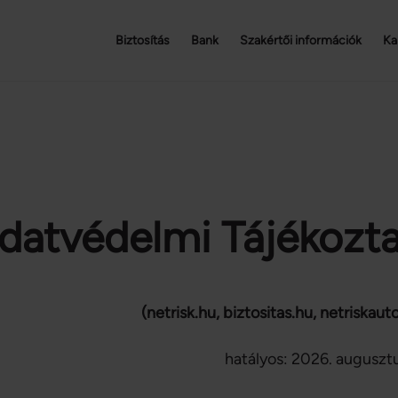
Biztosítás
Bank
Szakértői információk
Ka
datvédelmi Tájékozt
(netrisk.hu, biztositas.hu, netriskaut
hatályos: 2026. augusztu