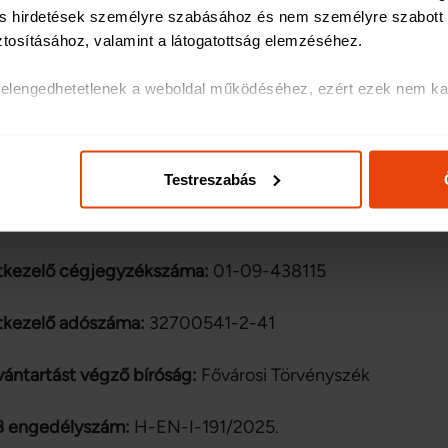
 és hirdetések személyre szabásához és nem személyre szabott h
ztosításához, valamint a látogatottság elemzéséhez
.
TKEZELŐ 2.
k elengedhetetlenek a weboldal működéséhez, ezért ezek nem kap
kezelő neve:
Netrisk Bankkalkulátor Kft.
olatos egyes információkat megosztjuk közösségi média-, hirdetés
ás, általuk gyűjtött adatokkal is összekapcsolhatják.
kezelő székhelye:
1138 Budapest, Szekszárdi utca 16-18
Testreszabás
ak és hirdetések személyre szabásához, közösségi funkciók bizt
kezelő képviselője:
Besnyő Márton Dávid ügyvezető
hez. Ezenkívül közösségi média-, hirdető- és elemező partnere
ó adatait, akik kombinálhatják az adatokat más olyan adatokka
tkezelő cégjegyzékszáma:
01-09-438115
sznált más szolgáltatásokból gyűjtöttek.
tkezelő adószáma:
32700541-2-41
vántartást végző bíróság:
Fővárosi Törvényszék
 engedélyszám:
H-EN-I-191/2025.