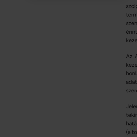
szo
ter
szem
érin
keze
Az A
keze
hon
adat
szer
Jel
teki
hatá
(a t