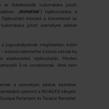
n az Adatkezelők tudomására jutott
iakban: „
érintettek
”) tájékoztatása a
 Tájékoztató kiterjed a közvetlenül az
k tudomására jutott személyes adatok
 a jogszabályoknak megfelelően külön
– különös tekintettel a közös netrisk.hu
 adatkezelési tájékoztatás. Minden
datkezelő 2-re vonatkoznak. Ahol nem
yeknek a személyes adatok kezelése
ramlásáról valamint a 95/46/EK irányelv
79 Európai Parlament és Tanácsi Rendelet