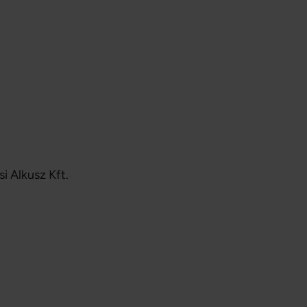
i Alkusz Kft.
.
 ügyvezető