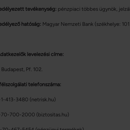
edélyezett tevékenység:
pénzpiaci többes ügynök, jelzá
edélyező hatóság:
Magyar Nemzeti Bank (székhelye: 101
datkezelők levelezési címe:
 Budapest, Pf. 102.
élszolgálati telefonszáma:
1-413-3480 (netrisk.hu)
70-700-2000 (biztositas.hu)
-70-467-5454 (pénzügyi termékek)