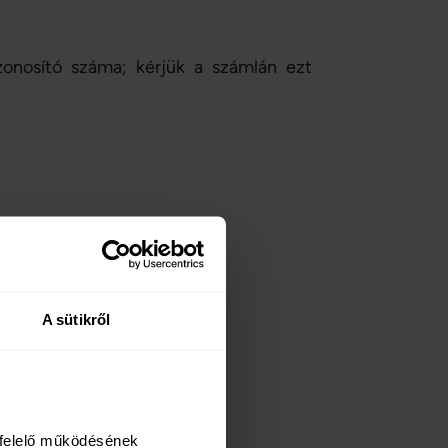
nosító száma; kérjük a számlán ezt
alkusz)
A sütikről
3 Budapest,
Krisztina krt. 55.
felelő működésének 