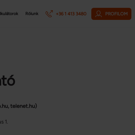
+36 1 413 3480
PROFILOM
lkulátorok
Rólunk
ató
o.hu, telenet.hu)
s 1.