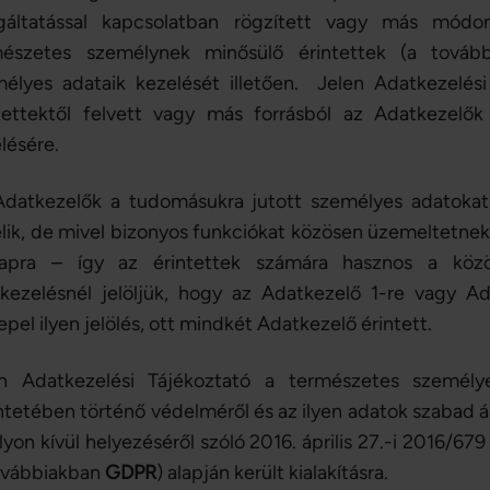
lgáltatással kapcsolatban rögzített vagy más módo
mészetes személynek minősülő érintettek (a tovább
élyes adataik kezelését illetően. Jelen Adatkezelési
tettektől felvett vagy más forrásból az Adatkezelő
lésére.
datkezelők a tudomásukra jutott személyes adatokat
lik, de mivel bizonyos funkciókat közösen üzemeltetnek 
lapra – így az érintettek számára hasznos a közös
kezelésnél jelöljük, hogy az Adatkezelő 1-re vagy A
epel ilyen jelölés, ott mindkét Adatkezelő érintett.
en Adatkezelési Tájékoztató a természetes személ
ntetében történő védelméről és az ilyen adatok szabad á
lyon kívül helyezéséről szóló 2016. április 27.-i 2016/6
ovábbiakban
GDPR
) alapján került kialakításra.