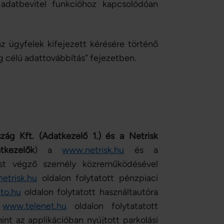
adatbevitel funkcióhoz kapcsolódóan
az ügyfelek kifejezett kérésére történő
g célú adattovábbítás” fejezetben.
zág Kft. (Adatkezelő 1.) és a Netrisk
tkezelők
) a
www.netrisk.hu
és a
tést végző személy közreműködésével
etrisk.hu
oldalon folytatott pénzpiaci
to.hu
oldalon folytatott használtautóra
a
www.telenet.hu
oldalon folytatatott
int az applikációban nyújtott parkolási