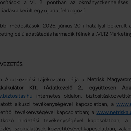
osítások: a VI. 2. pontban az okmányszkenneléses 
áadásra került egy új adatfeldolgozó.
bbi módosítások: 2026. június 20-i hatállyal bekerült 
eting célú adatátadás harmadik félnek a „VI.12 Marketin
BEVEZETÉS
n Adatkezelési tájékoztató célja a
Netrisk Magyarors
kkalkulátor Kft.
(
Adatkezelő 2., együttesen Ada
biztositas.hu
internetes oldalon, biztosításközvetí
tatott alkuszi tevékenységével kapcsolatban, a
www.n
etítői tevékenységével kapcsolatban; a
www.netriskau
atkozó hirdetési tevékenységével kapcsolatban; 
özlési szolgálatások közvetítésével kapcsolatban; valam