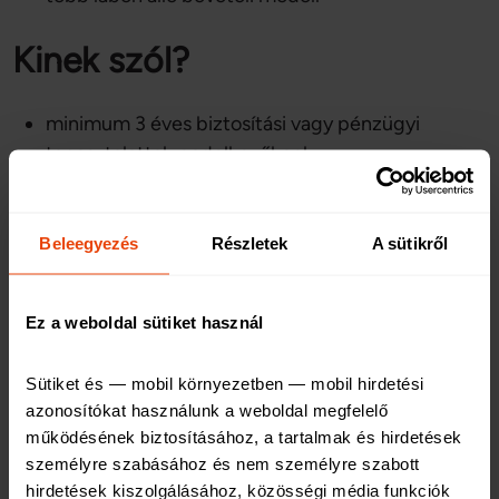
Kinek szól?
minimum 3 éves biztosítási vagy pénzügyi
tapasztalattal rendelkezőknek
értékesítési szemléletű szakembereknek
Beleegyezés
Részletek
A sütikről
vállalkozói gondolkozású jelentkezőknek
Egy piacvezető rendszer
Ez a weboldal sütiket használ
most megnyílt!
Sütiket és — mobil környezetben — mobil hirdetési 
azonosítókat használunk a weboldal megfelelő 
működésének biztosításához, a tartalmak és hirdetések 
Saját irodát nyithatsz egy erős brand alatt!
személyre szabásához és nem személyre szabott 
Jelentkezz, és nézzük meg, hogyan tudsz
hirdetések kiszolgálásához, közösségi média funkciók 