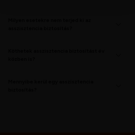
szabásához, közösségi funkciók biztosításához, 
valamint weboldalforgalmunk elemzéséhez. Ezenkívül 
közösségi média-, hirdető- és elemező partnereinkkel 
Milyen esetekre nem terjed ki az
megosztjuk az Ön weboldalhasználatra vonatkozó 
asszisztencia biztosítás?
adatait, akik kombinálhatják az adatokat más olyan 
adatokkal, amelyeket Ön adott meg számukra vagy az 
Ön által használt más szolgáltatásokból gyűjtöttek.
Köthetek asszisztencia biztosítást év
közben is?
Mennyibe kerül egy asszisztencia
biztosítás?