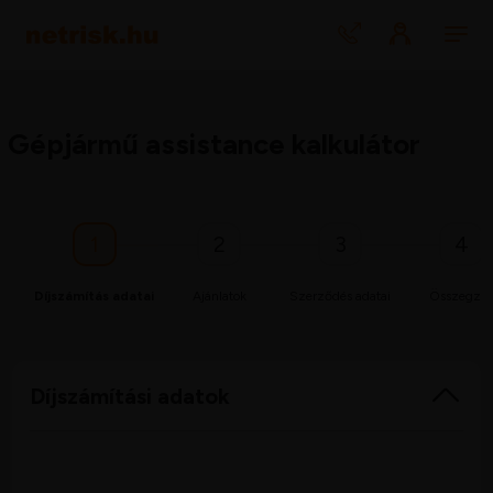
Gépjármű assistance kalkulátor
1
2
3
4
Díjszámítás adatai
Ajánlatok
Szerződés adatai
Összegzé
Díjszámítási adatok