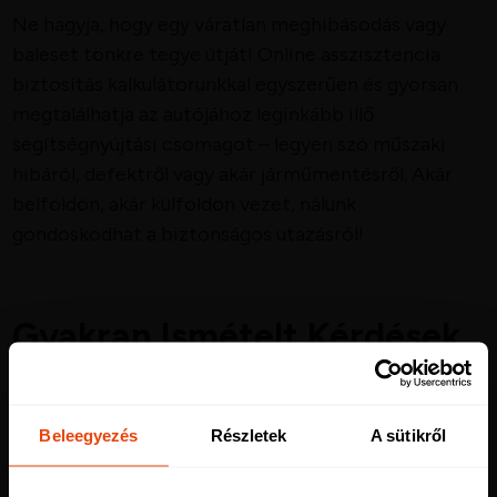
Ne hagyja, hogy egy váratlan meghibásodás vagy
baleset tönkre tegye útját! Online asszisztencia
biztosítás kalkulátorunkkal egyszerűen és gyorsan
megtalálhatja az autójához leginkább illő
segítségnyújtási csomagot – legyen szó műszaki
hibáról, defektről vagy akár járműmentésről. Akár
belföldön, akár külföldön vezet, nálunk
gondoskodhat a biztonságos utazásról!
Gyakran Ismételt Kérdések
Miért érdemes asszisztencia biztosítást
Beleegyezés
Részletek
A sütikről
kötni?