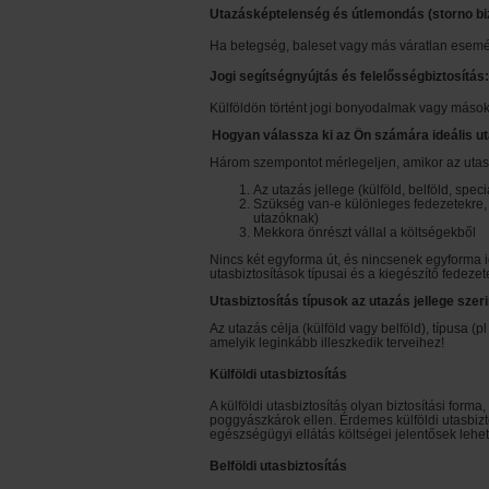
Utazásképtelenség és útlemondás (storno biz
Ha betegség, baleset vagy más váratlan esemény m
Jogi segítségnyújtás és felelősségbiztosítás:
Külföldön történt jogi bonyodalmak vagy másokna
Hogyan válassza ki az Ön számára ideális ut
Három szempontot mérlegeljen, amikor az utasb
Az utazás jellege (külföld, belföld, speci
Szükség van-e különleges fedezetekre, k
utazóknak)
Mekkora önrészt vállal a költségekből
Nincs két egyforma út, és nincsenek egyforma i
utasbiztosítások típusai és a kiegészítő fedez
Utasbiztosítás típusok az utazás jellege szeri
Az utazás célja (külföld vagy belföld), típusa (
amelyik leginkább illeszkedik terveihez!
Külföldi utasbiztosítás
A külföldi utasbiztosítás olyan biztosítási for
poggyászkárok ellen. Érdemes külföldi utasbizt
egészségügyi ellátás költségei jelentősek lehe
Belföldi utasbiztosítás