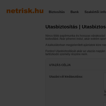
Biztosítás
Bank
Szakértői in
Utasbiztosítás | Utasbiztos
Nincs több papírmunka és hosszas várakozás! H
biztosítást. Akár pihenni indul, akár extrém sp
A kalkulátorban megjelenített ajánlatok köre ne
Fontos! Utasbiztosítását akár az utazás napján i
tartózkodó személy részére nem.
UTAZÁS CÉLJA
Utazási cél kiválasztása:
T
n