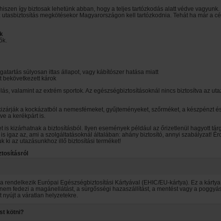
 hiszen így biztosak lehetünk abban, hogy a teljes tartózkodás alatt védve vagyunk. 
z utasbiztosítás megkötésekor Magyarországon kell tartózkodnia. Tehát ha már a cé
ok
ők.
tartás súlyosan ittas állapot, vagy kábítószer hatása miatt
t bekövetkezett károk
lás, valamint az extrém sportok. Az egészségbiztosításoknál nincs biztosítva az ut
kizárják a kockázatból a nemesfémeket, gyűjteményeket, szőrméket, a készpénzt és 
ve a kerékpárt is.
is kizárhatnak a biztosításból. Ilyen események például az őrizetlenül hagyott tár
tt is igaz az, ami a szolgáltatásoknál általában: ahány biztosító, annyi szabályzat!
k ki az utazásunkhoz illő biztosítási terméket!
tosításról
 ha rendelkezik Európai Egészségbiztosítási Kártyával (EHIC/EU-kártya). Ez a kárty
 nem fedezi a magánellátást, a sürgősségi hazaszállítást, a mentést vagy a poggyász
t nyújt a váratlan helyzetekre.
st kötni?