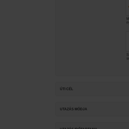
M
n
S
s
ÚTI CÉL
UTAZÁS MÓDJA