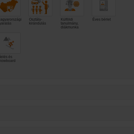
agyarországi
Osztály-
Külföldi
Éves bérlet
yaralás
kirándulás
tanulmány,
diákmunka
íelés és
nowboard