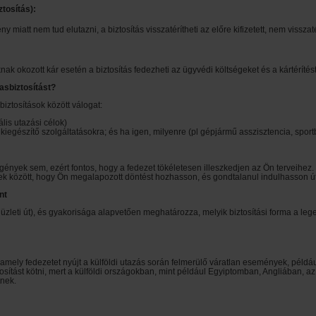
tosítás):
iatt nem tud elutazni, a biztosítás visszatérítheti az előre kifizetett, nem visszat
k okozott kár esetén a biztosítás fedezheti az ügyvédi költségeket és a kártérítést 
asbiztosítást?
iztosítások között válogat:
ális utazási célok)
iegészítő szolgáltatásokra; és ha igen, milyenre (pl gépjármű asszisztencia, sportb
gények sem, ezért fontos, hogy a fedezet tökéletesen illeszkedjen az Ön terveihez
etek között, hogy Ön megalapozott döntést hozhasson, és gondtalanul indulhasson ú
nt
pl üzleti út), és gyakorisága alapvetően meghatározza, melyik biztosítási forma a le
ma, amely fedezetet nyújt a külföldi utazás során felmerülő váratlan események, pé
osítást kötni, mert a külföldi országokban, mint például Egyiptomban, Angliában, 
tnek.