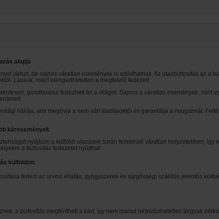
azás alapja
nnyel járhat, de sajnos váratlan események is adódhatnak. Az utasbiztosítás az a b
ktől. Lássuk, miért elengedhetetlen a megfelelő fedezet!
szmentesen, gondtalanul fedezheti fel a világot. Sajnos a váratlan események, mint
lentenek.
nsági hálója, ami megóvja a nem várt kiadásoktól és garantálja a nyugalmát. Felté
sabb káresemények
iztonságot nyújtson a külföldi utazások során felmerülő váratlan helyzetekben, így 
lyekre a biztosítás fedezetet nyújthat:
ás külföldön:
sítása fedezi az orvosi ellátás, gyógyszerek és sürgősségi szállítás jelentős költs
k, a biztosítás megtérítheti a kárt, így nem marad nélkülözhetetlen tárgyak nélkü