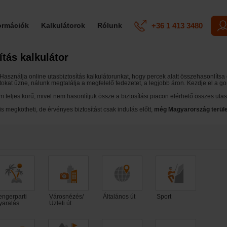
+36 1 413 3480
formációk
Kalkulátorok
Rólunk
ítás kalkulátor
asználja online utasbiztosítás kalkulátorunkat, hogy percek alatt összehasonlíts
ortokat űzne, nálunk megtalálja a megfelelő fedezetet, a legjobb áron. Kezdje el a g
m teljes körű, mivel nem hasonlítjuk össze a biztosítási piacon elérhető összes utas
s megkötheti, de érvényes biztosítást csak indulás előtt,
még Magyarország terület
engerparti
Városnézés/
Általános út
Sport
yaralás
Üzleti út