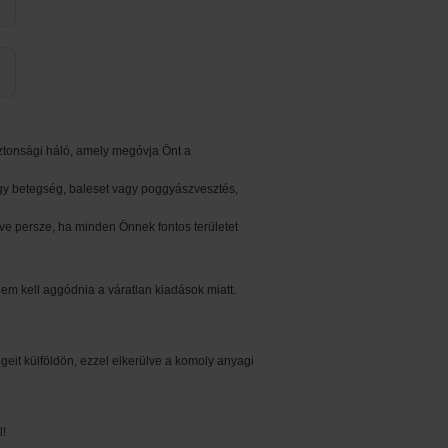
iztonsági háló, amely megóvja Önt a
 egy betegség, baleset vagy poggyászvesztés,
ve persze, ha minden Önnek fontos területet
nem kell aggódnia a váratlan kiadások miatt.
égeit külföldön, ezzel elkerülve a komoly anyagi
l!