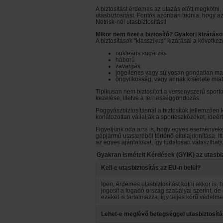
A biztosítást érdemes az utazás előtt megkötni,
utasbiztosítást. Fontos azonban tudnia, hogy a
Netrisk-nél utasbiztosítást!
Mikor nem fizet a biztosító? Gyakori kizárás
A biztosítások "klasszikus" kizárásai a következ
nukleáris sugárzás
háború
zavargás
jogellenes vagy súlyosan gondatlan maga
öngyilkosság, vagy annak kísérlete miat
Tipikusan nem biztosított a versenyszerű sporto
kezelése, illetve a terhességgondozás.
Poggyászbiztosításnál a biztosítók jellemzően 
korlátozottan vállalják a sporteszközöket, ideért
Figyeljünk oda arra is, hogy egyes eseményeket 
gépjármű utasteréből történő eltulajdonítása. I
az egyes ajánlatokat, így tudatosan választhatju
Gyakran Ismételt Kérdések (GYIK) az utasbiz
Kell-e utasbiztosítás az EU-n belül?
Igen, érdemes utasbiztosítást kötni akkor is,
jogosít a fogadó ország szabályai szerint, de
ezeket is tartalmazza, így teljes körű védelme
Lehet-e meglévő betegséggel utasbiztosítá