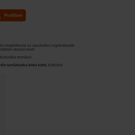
Profilom
a és megköthesse az utazásához legideálisabb
ondtalan utazást most!
biztosítási terméket.
én tartózkodva lehet kötni
, külföldön