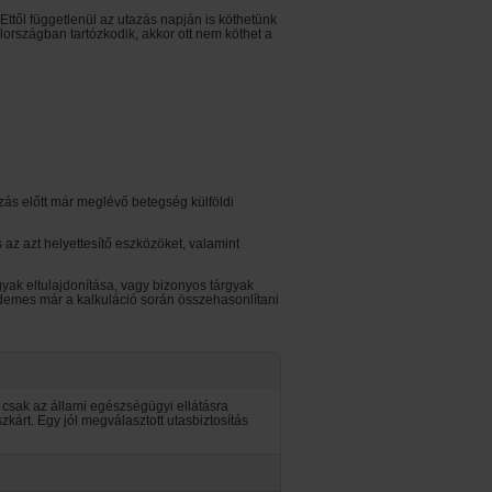
Ettől függetlenül az utazás napján is köthetünk
lországban tartózkodik, akkor ott nem köthet a
azás előtt már meglévő betegség külföldi
az azt helyettesítő eszközöket, valamint
gyak eltulajdonítása, vagy bizonyos tárgyak
 Érdemes már a kalkuláció során összehasonlítani
a csak az állami egészségügyi ellátásra
kárt. Egy jól megválasztott utasbiztosítás