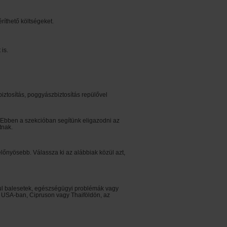
éríthető költségeket.
is.
iztosítás, poggyászbiztosítás repülővel
. Ebben a szekcióban segítünk eligazodni az
tnak.
gelőnyösebb. Válassza ki az alábbiak közül azt,
ldául balesetek, egészségügyi problémák vagy
az USA-ban, Cipruson vagy Thaiföldön, az