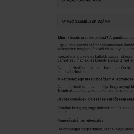
UTAZÁS IDŐTARTAMA
UTAZÓ SZEMÉLYEK SZÁMA
Miért kössön utasbiztosítást? A gondtalan ut
Egy külföldi utazás számos felejthetetlen élmé
kellemetlen meglepetésektől és az anyagi terhe
Képzelje el a tökéletes külföldi utazást: stres
bárhol lesújthatnak, és komoly anyagi terhet je
Az utasbiztosítás nem luxus, hanem az Ön bizto
fedez a biztosítás.
Miket fedez egy utasbiztosítás? A legfonto
Az utasbiztosítás alapvető célja, hogy anyagi b
Tekintsük át a leggyakoribb káreseményeket, me
Orvosi költségek, baleset és sürgősségi ellát
Váratlan betegség vagy baleset esetén utasbizto
terheket.
Poggyászkár és -elvesztés:
Ha csomagjai megsérülnek, késnek vagy elveszne