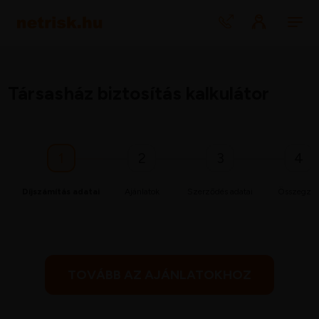
Társasház biztosítás kalkulátor
1
2
3
4
Díjszámítás adatai
Ajánlatok
Szerződés adatai
Összegzé
TOVÁBB AZ AJÁNLATOKHOZ