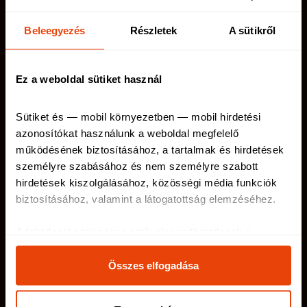
Casco biztosítás
Utasbiztosítás
Beleegyezés
Részletek
A sütikről
Autós kiegészítő
Balesetbiztosítás
biztosítás
Munkanélküliségi
Ez a weboldal sütiket használ
biztosítás
Sütiket és — mobil környezetben — mobil hirdetési 
azonosítókat használunk a weboldal megfelelő 
működésének biztosításához, a tartalmak és hirdetések 
telenet.hu
Kapcsolat
személyre szabásához és nem személyre szabott 
netriskauto.hu
Rólunk
hirdetések kiszolgálásához, közösségi média funkciók 
biztosításához, valamint a látogatottság elemzéséhez
.
Karrier
A feltétlenül szükséges sütik elengedhetetlenek a 
weboldal működéséhez, ezért ezek nem kapcsolhatók ki 
Netrisk blog
a rendszerünkben.
Összes elfogadása
Az oldal használatával kapcsolatos egyes információkat 
GYIK
megosztjuk közösségi média-, hirdetési és analitikai 