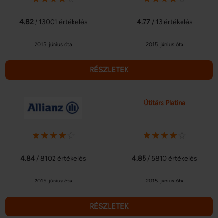
Ön által használt más szolgáltatásokból gyűjtöttek.
4.82
/ 13001 értékelés
4.77
/ 13 értékelés
2015. június óta
2015. június óta
RÉSZLETEK
Útitárs Platina
4.84
/ 8102 értékelés
4.85
/ 5810 értékelés
2015. június óta
2015. június óta
RÉSZLETEK