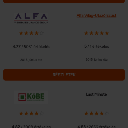
Alfa Világ-Utazó Ezüst
5
/ 1 értékelés
4.77
/ 5031 értékelés
2015. június óta
2015. június óta
RÉSZLETEK
Last Minute
4.82
/ 3008 értékelés
4.83
/ 2656 értékelés