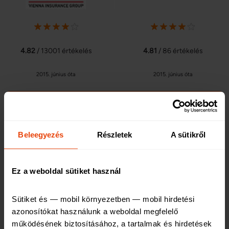
4.82
/ 13001 értékelés
4.81
/ 86 értékelés
2015. június óta
2015. június óta
RÉSZLETEK
Beleegyezés
Részletek
A sütikről
Világjáró Horizont Net Világ
Ez a weboldal sütiket használ
4.82
/ 13001 értékelés
4.95
/ 43 értékelés
Sütiket és — mobil környezetben — mobil hirdetési 
azonosítókat használunk a weboldal megfelelő 
2015. június óta
2015. június óta
működésének biztosításához, a tartalmak és hirdetések 