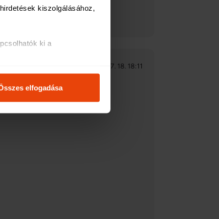
irdetések kiszolgálásához, 
csolhatók ki a 
2026. 07. 18. 18:11
i és analitikai 
Összes elfogadása
osításához, valamint 
inkkel megosztjuk az Ön 
l, amelyeket Ön adott meg 