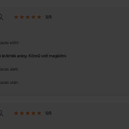
5/5
tazás előtt:
ó ár/érték arány. Könnű volt megkötni
tazás alatt:
tazás után:
5/5