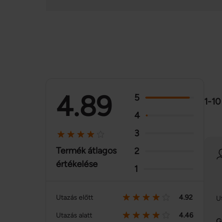
4.89
5
1-10
4
3
Termék átlagos
2
értékelése
1
Utazás előtt
4.92
U
Utazás alatt
4.46
G