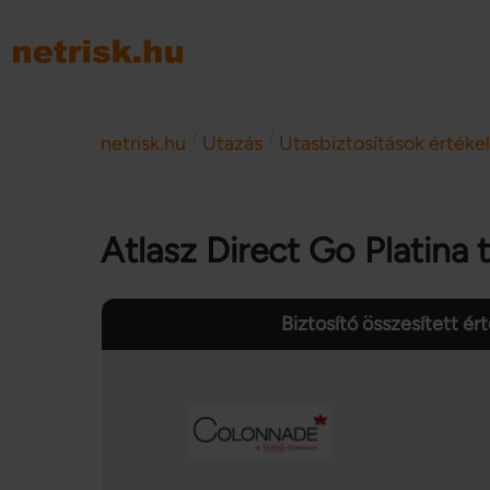
/
/
netrisk.hu
Utazás
Utasbiztosítások értéke
Atlasz Direct Go Platina
Biztosító összesített ér