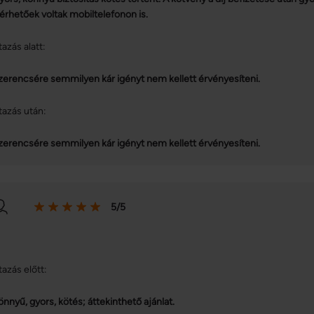
lérhetőek voltak mobiltelefonon is.
tazás alatt:
zerencsére semmilyen kár igényt nem kellett érvényesíteni.
tazás után:
zerencsére semmilyen kár igényt nem kellett érvényesíteni.
5/5
tazás előtt:
önnyű, gyors, kötés; áttekinthető ajánlat.