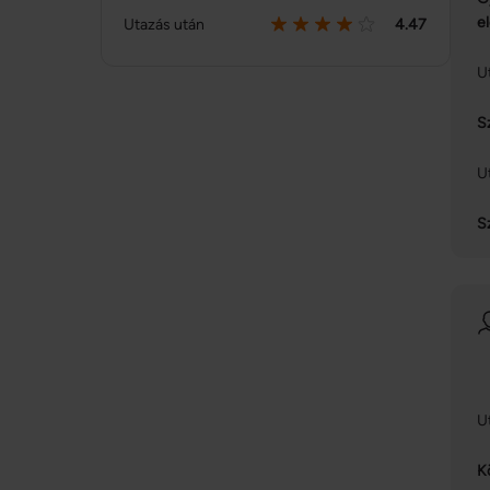
e
Utazás után
4.47
U
S
U
S
U
K