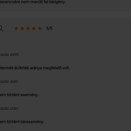
zerencsére nem merült fel kárigény.
5/5
tazás előtt:
 termék ár/érték aránya megfelelő volt.
tazás alatt:
em történt esemény.
tazás után:
em történt káresemény