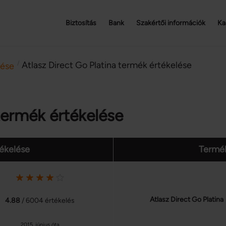
Biztosítás
Bank
Szakértői információk
Ka
/
Atlasz Direct Go Platina termék értékelése
lése
 termék értékelése
tékelése
Termék
Atlasz Direct Go Platina
4.88
/ 6004 értékelés
2015. június óta