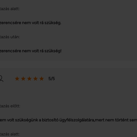
tazás alatt:
zerencsére nem volt rá szükség.
tazás után:
zerencsére nem volt rá szükség!
5/5
tazás előtt:
em volt szükségünk a biztosító ügyfélszolgálatára,mert nem történt semm
tazás alatt: