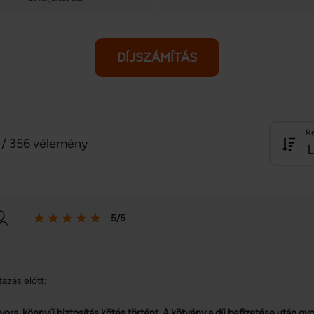
DÍJSZÁMÍTÁS
R
/ 356 vélemény
L
5/5
tazás előtt:
yors, könnyű biztosítás kötés történt. A kötvény a díj befizetése után gy