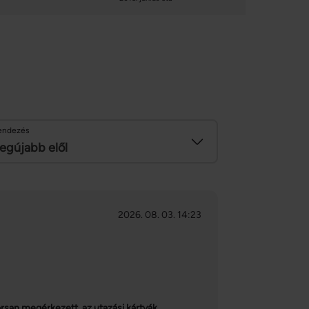
endezés
egújabb elől
2026. 08. 03. 14:23
orsan megérkezett, az utazási kártyák