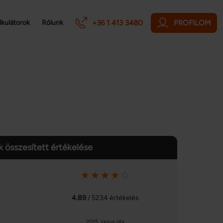
+36 1 413 3480
PROFILOM
lkulátorok
Rólunk
 összesített értékelése
4.89
/ 5234 értékelés
2015. június óta