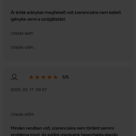
Ár érték arányban megfekelő volt szerencsére nem kellett
igénybe venni a szolgáltatást.
Utazás alatt:
Utazás után:
5/5
2026. 03. 17. 09:57
Utazás előtt:
Minden rendben volt, szerencsére nem történt semmi
probléma most. Az eddigi utazásaink tapasztalata alapján