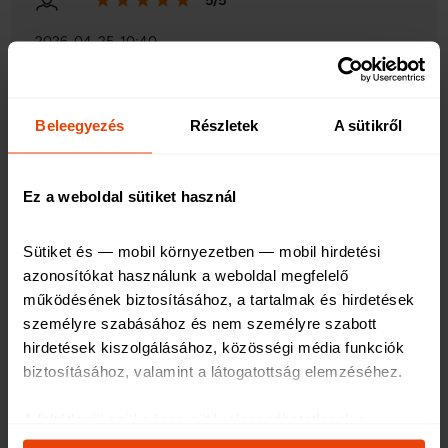
5/5
2026. 04. 25. 10:40
Utazás előtt:
Beleegyezés
Részletek
A sütikről
Minden rendben volt. gyorsan meg lehetett kötni az
internetes felületen kiválasztani a nekem megfelelő
Ez a weboldal sütiket használ
funkciókat megvagyok elégedve vele
Sütiket és — mobil környezetben — mobil hirdetési 
Utazás alatt:
azonosítókat használunk a weboldal megfelelő 
működésének biztosításához, a tartalmak és hirdetések 
Utazás után:
személyre szabásához és nem személyre szabott 
hirdetések kiszolgálásához, közösségi média funkciók 
biztosításához, valamint a látogatottság elemzéséhez
.
5/5
A feltétlenül szükséges sütik elengedhetetlenek a 
weboldal működéséhez, ezért ezek nem kapcsolhatók ki 
2026. 04. 16. 11:33