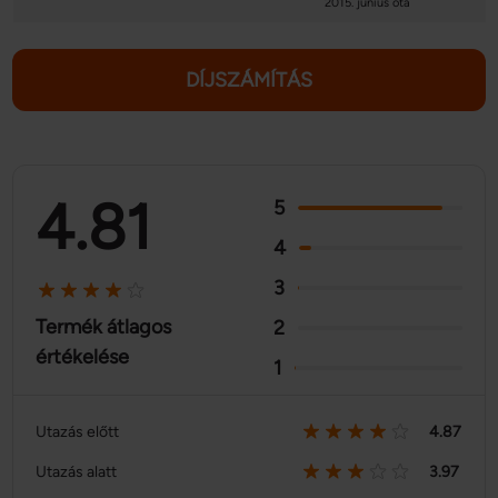
2015. június óta
DÍJSZÁMÍTÁS
4.81
5
4
3
Termék átlagos
2
értékelése
1
Utazás előtt
4.87
Utazás alatt
3.97