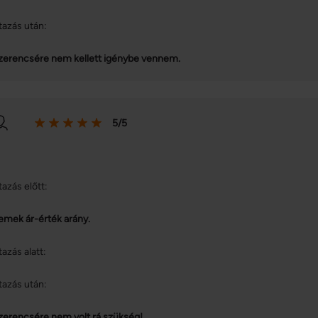
tazás után:
zerencsére nem kellett igénybe vennem.
5/5
tazás előtt:
emek ár-érték arány.
tazás alatt:
tazás után:
zerencsére nem volt rá szükség!