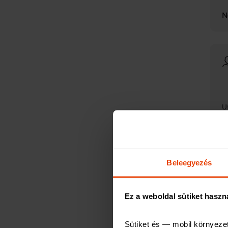
N
U
Á
U
Beleegyezés
N
Ez a weboldal sütiket haszn
U
Sütiket és — mobil környeze
N