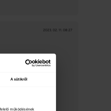
2023. 02. 11. 08:27
iváló.
A sütikről
felelő működésének 