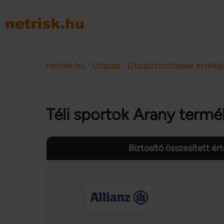
/
/
netrisk.hu
Utazás
Utasbiztosítások értéke
Téli sportok Arany termé
Biztosító összesített ér