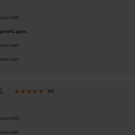
tazás előtt:
gyszerű, gyors
tazás alatt:
tazás után:
5/5
tazás előtt:
tazás alatt: