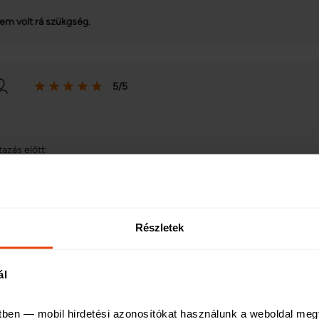
em volt rá szükgség.
5/5
tazás előtt:
r-érték arány és a nyújtott szolgáltatás egy néhány napos síelés esetére k
tazás alatt:
Részletek
em történt biztosítási esemény.
ál
tazás után:
tben — mobil hirdetési azonosítókat használunk a weboldal meg
em történt biztosítási esemény.