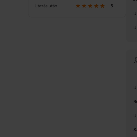
Utazás után
5
U
U
U
R
U
S