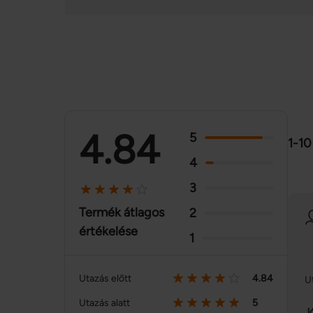
4.84
5
1-10
4
3
Termék átlagos
2
értékelése
1
Utazás előtt
4.84
U
Utazás alatt
5
J