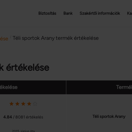
Biztosítás
Bank
Szakértői információk
Ka
/
Téli sportok Arany termék értékelése
lése
k értékelése
tékelése
Termék
Téli sportok Arany
4.84
/ 8081 értékelés
2015. június óta