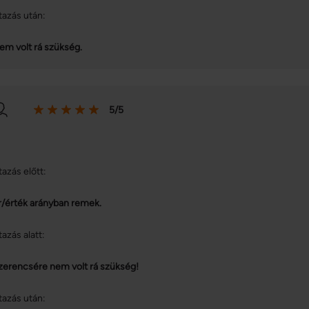
tazás után:
em volt rá szükség.
5/5
tazás előtt:
r/érték arányban remek.
tazás alatt:
zerencsére nem volt rá szükség!
tazás után: