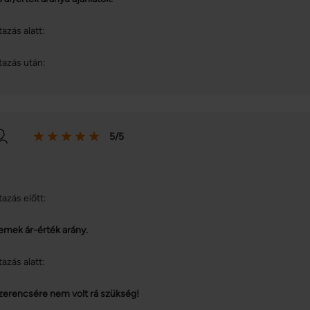
tazás alatt:
tazás után:
5/5
tazás előtt:
emek ár-érték arány.
tazás alatt:
zerencsére nem volt rá szükség!