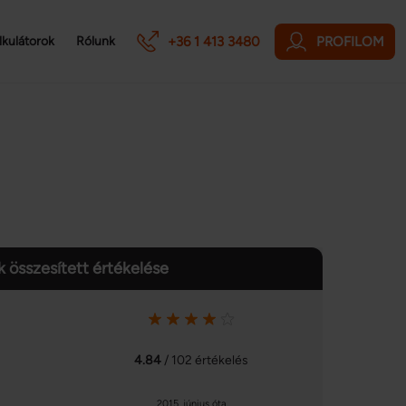
+36 1 413 3480
PROFILOM
lkulátorok
Rólunk
 összesített értékelése
4.84
/ 102 értékelés
2015. június óta