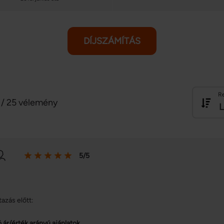
DÍJSZÁMÍTÁS
R
/ 25 vélemény
L
5/5
tazás előtt:
ó ár/érték arányú ajánlatok.