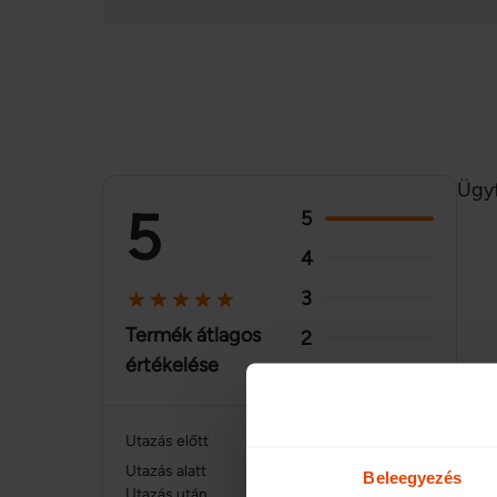
Ügyf
5
5
4
3
Termék átlagos
2
értékelése
1
Utazás előtt
5
Utazás alatt
Beleegyezés
Utazás után