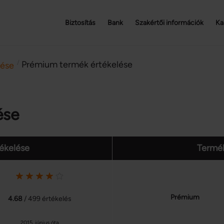
Biztosítás
Bank
Szakértői információk
Ka
/
Prémium termék értékelése
lése
ése
tékelése
Termék
Prémium
4.68
/ 499 értékelés
2015. június óta