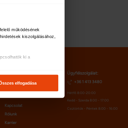
felelő működésének 
irdetések kiszolgálásához, 
csolhatók ki a 
i és analitikai 
Ügyfélszolgálat:
telenet.hu
netriskauto.hu
+36 1 413 3480
Összes elfogadása
osításához, valamint 
Hétfő 8:00-20:00
inkkel megosztjuk az Ön 
Kedd - Szerda 8:00 - 17:00
l, amelyeket Ön adott meg 
Kapcsolat
Csütörtök - Péntek 8:00 - 16:00
Rólunk
Karrier