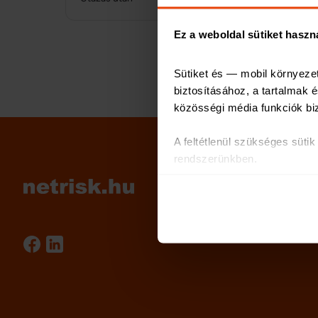
Ez a weboldal sütiket haszn
Sütiket és — mobil környeze
biztosításához, a tartalmak
közösségi média funkciók bi
A feltétlenül szükséges süti
rendszerünkben.
Az oldal használatával kapcs
partnereinkkel, akik ezeket m
Sütiket használunk a tartalm
weboldalforgalmunk elemzésé
weboldalhasználatra vonatkoz
számukra vagy az Ön által ha