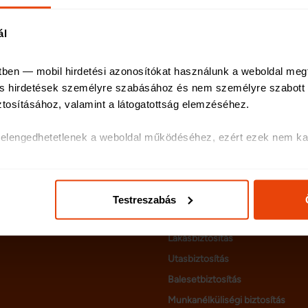
ál
tben — mobil hirdetési azonosítókat használunk a weboldal meg
 és hirdetések személyre szabásához és nem személyre szabott h
ztosításához, valamint a látogatottság elemzéséhez
.
k elengedhetetlenek a weboldal működéséhez, ezért ezek nem kap
olatos egyes információkat megosztjuk közösségi média-, hirdetés
Kötelező biztosítás
ás, általuk gyűjtött adatokkal is összekapcsolhatják.
Casco biztosítás
Testreszabás
Autós kiegészítő biztosítás
ak és hirdetések személyre szabásához, közösségi funkciók bizt
hez. Ezenkívül közösségi média-, hirdető- és elemező partnere
Lakásbiztosítás
ó adatait, akik kombinálhatják az adatokat más olyan adatokka
Utasbiztosítás
sznált más szolgáltatásokból gyűjtöttek.
Balesetbiztosítás
Munkanélküliségi biztosítás