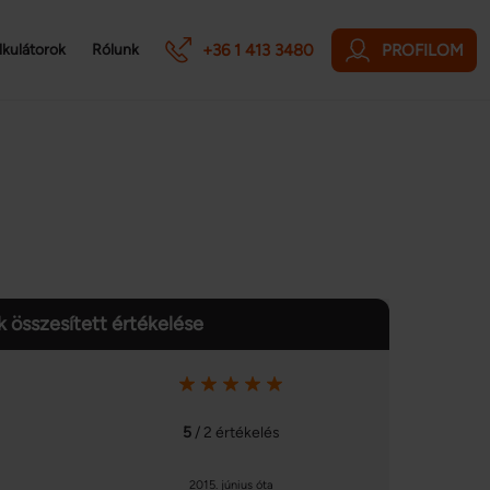
+36 1 413 3480
PROFILOM
lkulátorok
Rólunk
 összesített értékelése
5
/ 2 értékelés
2015. június óta