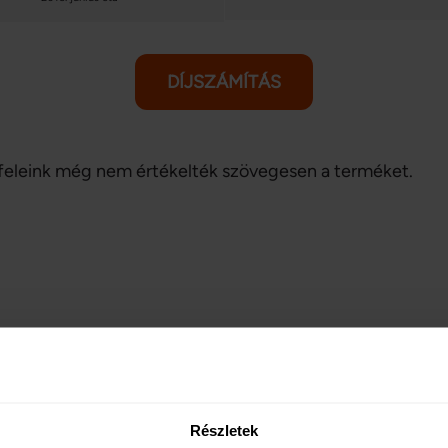
DÍJSZÁMÍTÁS
eleink még nem értékelték szövegesen a terméket.
Részletek