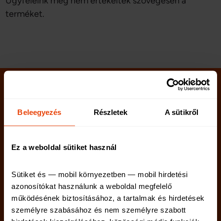
Ügyfeleink még nem értékelték szövegesen a
terméket.
Beleegyezés
Részletek
A sütikről
Ez a weboldal sütiket használ
Sütiket és — mobil környezetben — mobil hirdetési 
azonosítókat használunk a weboldal megfelelő 
Kötelező biztosítás
Lakásbiztosítás
működésének biztosításához, a tartalmak és hirdetések 
Casco biztosítás
Utasbiztosítás
személyre szabásához és nem személyre szabott 