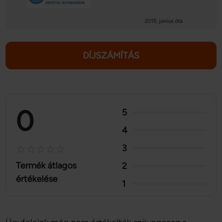
2015. június óta
DÍJSZÁMÍTÁS
0
5
4
3
Termék átlagos
2
értékelése
1