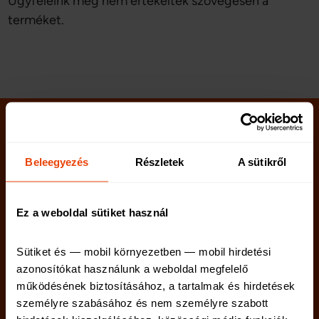
Ügyfeleink még nem értékelték szövegesen a
terméket.
Beleegyezés
Részletek
A sütikről
Ez a weboldal sütiket használ
Sütiket és — mobil környezetben — mobil hirdetési 
azonosítókat használunk a weboldal megfelelő 
Kötelező biztosítás
Lakásbiztosítás
működésének biztosításához, a tartalmak és hirdetések 
Casco biztosítás
Utasbiztosítás
személyre szabásához és nem személyre szabott 