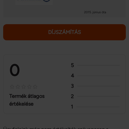
2015. június óta
DÍJSZÁMÍTÁS
0
5
4
3
Termék átlagos
2
értékelése
1