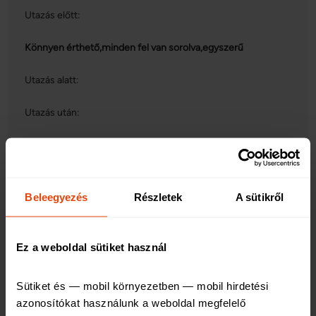
Utazás előtt:
Könnyen érthető,minden fel van sorolva,egyszerű
Utazás alatt:
Utazás után:
5/5
Beleegyezés
Részletek
A sütikről
2026. 03. 02. 10:06
Ez a weboldal sütiket használ
Utazás előtt:
Sütiket és — mobil környezetben — mobil hirdetési 
Az utazás előtti időszakban összességében elégedett
azonosítókat használunk a weboldal megfelelő 