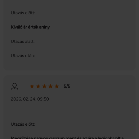
adatokkal, amelyeket Ön adott meg számukra vagy az 
Ön által használt más szolgáltatásokból gyűjtöttek.
Utazás előtt:
Kiváló ár érték arány
Utazás alatt:
Utazás után:
5/5
2026. 02. 24. 09:50
Utazás előtt:
Megkötése nagyon gyorsan ment és az ára a legjobb volt a