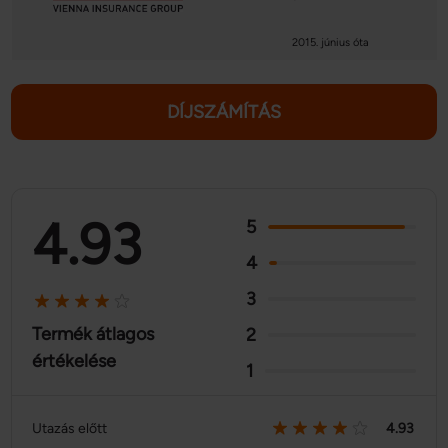
2015. június óta
DÍJSZÁMÍTÁS
4.93
5
4
3
Termék átlagos
2
értékelése
1
Utazás előtt
4.93