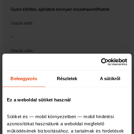
Gyors kitöltés, ajánlatok könnyen összehasonlíthatók.
Utazás alatt:
-
Utazás után:
Beleegyezés
Részletek
A sütikről
5/5
2023. 02. 13. 09:55
Ez a weboldal sütiket használ
Sütiket és — mobil környezetben — mobil hirdetési 
Utazás előtt:
azonosítókat használunk a weboldal megfelelő 
működésének biztosításához, a tartalmak és hirdetések 
Mindig összehasonlítom a felkínált ajánlatokat, adott utazás