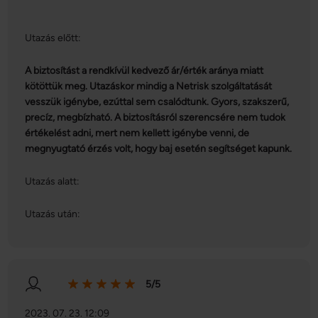
Utazás előtt:
A biztosítást a rendkívül kedvező ár/érték aránya miatt
kötöttük meg. Utazáskor mindig a Netrisk szolgáltatását
vesszük igénybe, ezúttal sem csalódtunk. Gyors, szakszerű,
precíz, megbízható. A biztosításról szerencsére nem tudok
értékelést adni, mert nem kellett igénybe venni, de
megnyugtató érzés volt, hogy baj esetén segítséget kapunk.
Utazás alatt:
Utazás után:
5/5
2023. 07. 23. 12:09