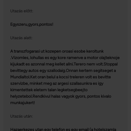
Ön által használt más szolgáltatásokból gyűjtöttek.
Utazás előtt:
Egyszeru,gyors,pontos!
Utazás alatt:
A transzfogarasi ut kozepen oroasi esobe keroltunk
.Vizomles, lohullas es egy kore ramenve a motor olajteknoje
kijukadt es azonnal meg kellet allni.Terero nem volt.Stoppal
bevittegy autos egy szallodaig.Onnan kertem segitseget a
Mundialtol.Ket oran belul a kocsi treleren volt es bevitte
szervizbe, minket meg az argesi szallasunkra es igy
kimentettek eletem talan legketsegbeejto
helyzetebol.Rendkivul halas vagyok gyors, pontos kivalo
munkajukert!
Utazás után:
Hazaerkezes utan egy telefon es egy email (a hotelszamla