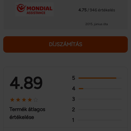
4.75
/ 946 értékelés
2015. június óta
DÍJSZÁMÍTÁS
4.89
5
4
3
Termék átlagos
2
értékelése
1