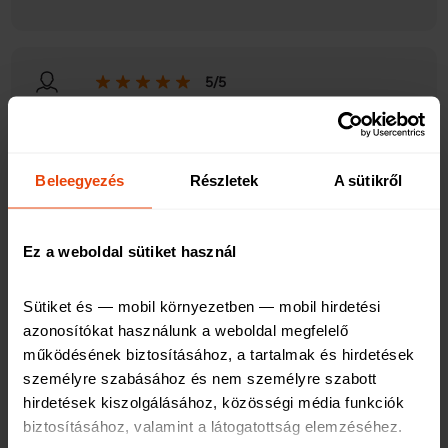
5/5
2024. 02. 16. 08:38
Beleegyezés
Részletek
A sütikről
Utazás előtt:
Ez a weboldal sütiket használ
Szerencsére nem kellett igénybe venni.
Utazás alatt:
Sütiket és — mobil környezetben — mobil hirdetési 
azonosítókat használunk a weboldal megfelelő 
Utazás után:
működésének biztosításához, a tartalmak és hirdetések 
személyre szabásához és nem személyre szabott 
hirdetések kiszolgálásához, közösségi média funkciók 
biztosításához, valamint a látogatottság elemzéséhez
.
5/5