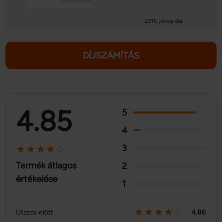
2015. június óta
DÍJSZÁMÍTÁS
4.85
5
4
3
Termék átlagos
2
értékelése
1
Utazás előtt
4.86