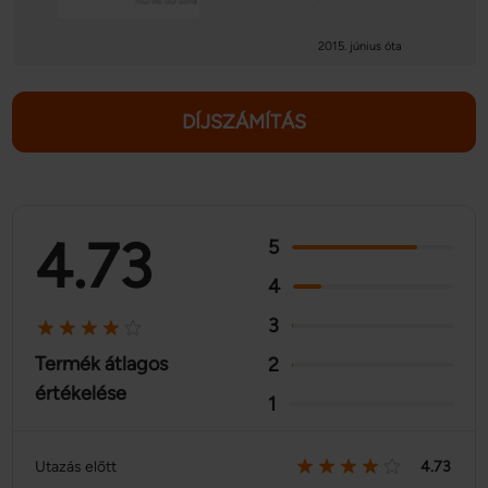
2015. június óta
DÍJSZÁMÍTÁS
4.73
5
4
3
Termék átlagos
2
értékelése
1
Utazás előtt
4.73