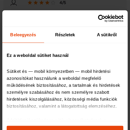
4/5
2021. 09. 16. 16:31
Beleegyezés
Részletek
A sütikről
Utazás előtt:
Jó ár/ érték arány.
Ez a weboldal sütiket használ
Utazás alatt:
Sütiket és — mobil környezetben — mobil hirdetési 
azonosítókat használunk a weboldal megfelelő 
Utazás után:
működésének biztosításához, a tartalmak és hirdetések 
személyre szabásához és nem személyre szabott 
hirdetések kiszolgálásához, közösségi média funkciók 
biztosításához, valamint a látogatottság elemzéséhez
.
5/5
2020. 08. 17. 21:53
A feltétlenül szükséges sütik elengedhetetlenek a 
weboldal működéséhez, ezért ezek nem kapcsolhatók ki 