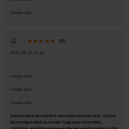
Utazás után:
5/5
2022. 06. 10. 13:49
Utazás előtt:
Utazás alatt:
Utazás után:
Szerencsére nem történt semmilyen káresemény. Viszont
bizzonságot adott az a tudat, hogy olyan biztosítást
közöttünk, ami több mindenre kiterjed, ezért máskor is kötni