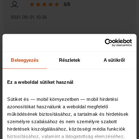
5/5
2021. 09. 01. 10:26
Utazás előtt:
Ez a termék felelt meg legjobban az eredeti
Beleegyezés
Részletek
A sütikről
elképzelésemnek, bár egy-két baleseti esemény
biztosítottságát még hozzáadnám. A leírás könnyen érthető,
ár-érték arányban is megfelelt, az ügyfélszolgálattal nem
Ez a weboldal sütiket használ
beszéltem.
Utazás alatt:
Sütiket és — mobil környezetben — mobil hirdetési 
azonosítókat használunk a weboldal megfelelő 
Nem történt káresemény.
működésének biztosításához, a tartalmak és hirdetések 
személyre szabásához és nem személyre szabott 
Utazás után:
hirdetések kiszolgálásához, közösségi média funkciók 
biztosításához, valamint a látogatottság elemzéséhez
.