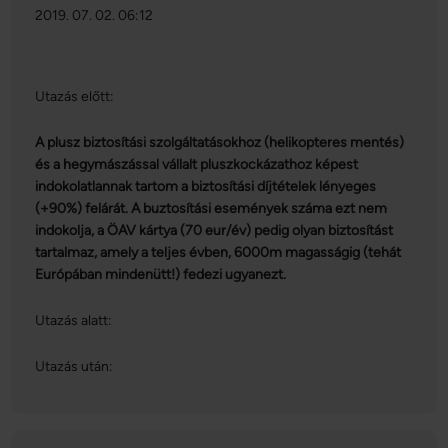
2019. 07. 02. 06:12
Utazás előtt:
A plusz biztosítási szolgáltatásokhoz (helikopteres mentés)
és a hegymászással vállalt pluszkockázathoz képest
indokolatlannak tartom a biztosítási díjtételek lényeges
(+90%) felárát. A buztosítási események száma ezt nem
indokolja, a ÖAV kártya (70 eur/év) pedig olyan biztosítást
tartalmaz, amely a teljes évben, 6000m magasságig (tehát
Európában mindenütt!) fedezi ugyanezt.
Utazás alatt:
Utazás után: