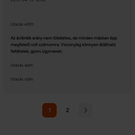
Utazás előtt:
Az ár/érték arány nem tökéletes, de minden másban épp
megfelelő volt számomra. Viszonylag könnyen átlátható
feltételek, gyors ügymenet.
Utazás alatt:
Utazás után:
1
2