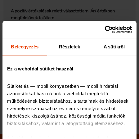
A pozitív értékelések miatt választottam. Ár/ értékben
megfelelőnek találtam.
Utazás alatt:
Káresemény nem történt, minden rendben volt.
Beleegyezés
Részletek
A sütikről
Utazás után:
Ez a weboldal sütiket használ
Valószínűleg újra ezt választanám.
Sütiket és — mobil környezetben — mobil hirdetési 
azonosítókat használunk a weboldal megfelelő 
működésének biztosításához, a tartalmak és hirdetések 
személyre szabásához és nem személyre szabott 
hirdetések kiszolgálásához, közösségi média funkciók 
biztosításához, valamint a látogatottság elemzéséhez
.
A feltétlenül szükséges sütik elengedhetetlenek a 