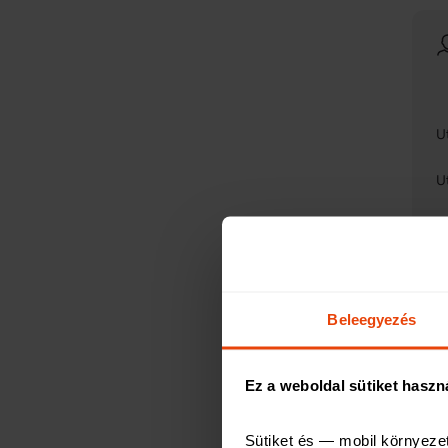
U
U
N
U
N
Beleegyezés
Ez a weboldal sütiket haszn
Sütiket és — mobil környeze