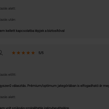
tazás alatt:
tazás után:
em kellett kapcsolatba lépjek a biztosítóval
5/5
tazás előtt:
gyszerű választás. Prémium/optimum jategóriában is elfogadható ár meg
tazás alatt:
em volt szükség szolgáltatás igénybevételére.