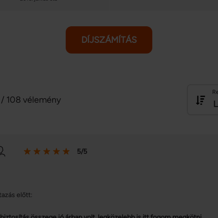
DÍJSZÁMÍTÁS
R
/ 108 vélemény
L
5/5
tazás előtt:
 biztosítás összege jó árban volt, legközelebb is itt fogom megkötni.