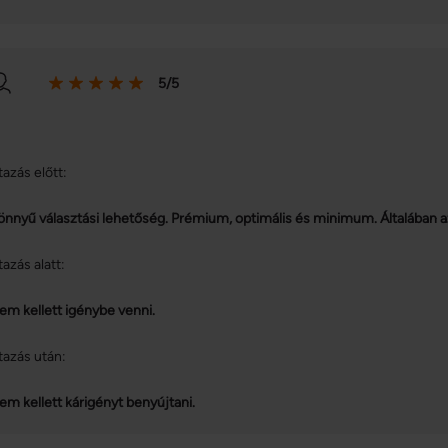
5/5
tazás előtt:
önnyű választási lehetőség. Prémium, optimális és minimum. Általában 
tazás alatt:
em kellett igénybe venni.
tazás után:
em kellett kárigényt benyújtani.