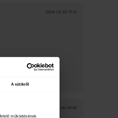
2024. 03. 20. 17:21
al.
A sütikről
2023. 09. 06. 09:45
felelő működésének 