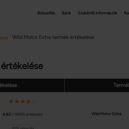
Biztosítás
Bank
Szakértői információk
Ka
/
Wild Motor Extra termék értékelése
lése
 értékelése
tékelése
Termék
Wild Motor Extra
4.82
/ 19655 értékelés
2015. június óta