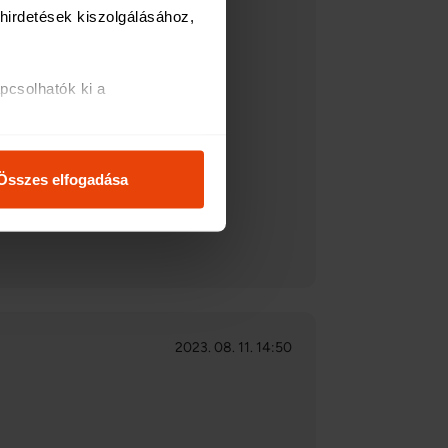
irdetések kiszolgálásához, 
csolhatók ki a 
i és analitikai 
k során felkeresett lánivalókat,
t védőhálót.
Összes elfogadása
osításához, valamint 
inkkel megosztjuk az Ön 
l, amelyeket Ön adott meg 
2023. 08. 11. 14:50