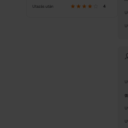
Utazás után
4
U
U
U
g
U
U