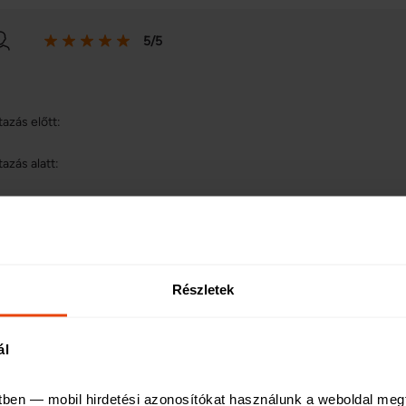
5/5
tazás előtt:
tazás alatt:
em tortent karesemeny.
tazás után:
em tortent karesemeny, igy nem kellett kapcsolatba lepnunk a biztositov
Részletek
ál
5/5
tben — mobil hirdetési azonosítókat használunk a weboldal meg