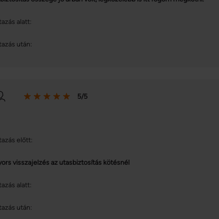
tazás alatt:
tazás után:
5/5
tazás előtt:
yors visszajelzés az utasbiztosítás kötésnél
tazás alatt:
tazás után: