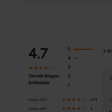
4.7
5
1-10
4
3
Termék átlagos
2
értékelése
1
Utazás előtt
4.73
U
Utazás alatt
4
A