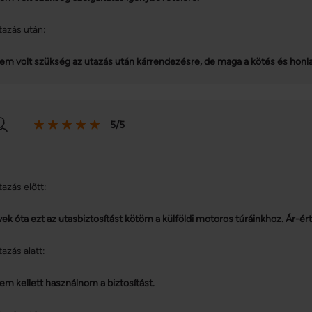
tazás után:
em volt szükség az utazás után kárrendezésre, de maga a kötés és honl
5/5
tazás előtt:
vek óta ezt az utasbiztosítást kötöm a külföldi motoros túráinkhoz. Ár-é
tazás alatt:
em kellett használnom a biztosítást.