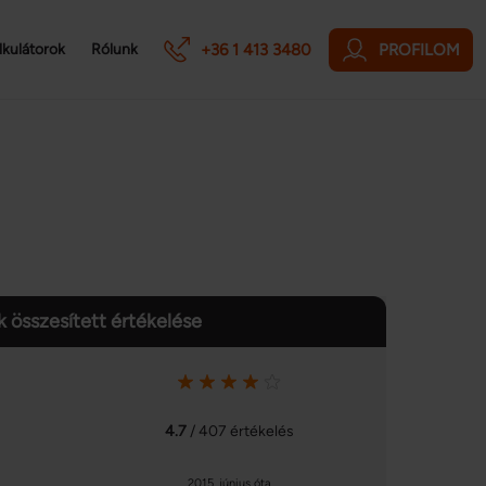
+36 1 413 3480
PROFILOM
lkulátorok
Rólunk
 összesített értékelése
4.7
/ 407 értékelés
2015. június óta