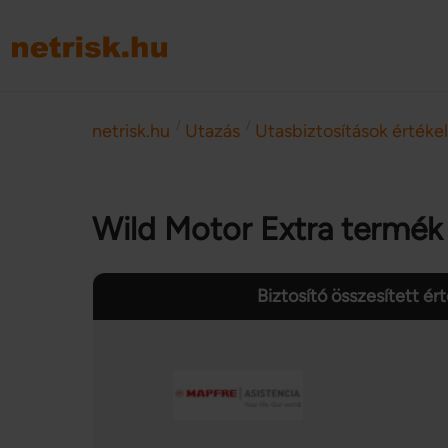
/
/
netrisk.hu
Utazás
Utasbiztosítások értéke
Wild Motor Extra termék
Biztosító összesített ér