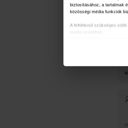
biztosításához, a tartalmak
közösségi média funkciók bi
U
A feltétlenül szükséges süti
U
rendszerünkben.
Az oldal használatával kapcs
S
partnereinkkel, akik ezeket m
v
Sütiket használunk a tartalm
U
weboldalforgalmunk elemzésé
weboldalhasználatra vonatkoz
N
számukra vagy az Ön által ha
U