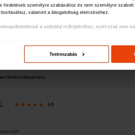
 és hirdetések személyre szabásához és nem személyre szabott h
ztosításához, valamint a látogatottság elemzéséhez
.
tazás előtt:
k elengedhetetlenek a weboldal működéséhez, ezért ezek nem kap
tazás alatt:
olatos egyes információkat megosztjuk közösségi média-, hirdetés
okkal nyugodtabban motorozok, sokkal felszabadultabban élvezem az utun
ás, általuk gyűjtött adatokkal is összekapcsolhatják.
endéglátóhelyeket, ha baj esetére a hátam mögött tudhatok egy komplet
Testreszabás
ak és hirdetések személyre szabásához, közösségi funkciók bizt
tazás után:
hez. Ezenkívül közösségi média-, hirdető- és elemező partnere
ó adatait, akik kombinálhatják az adatokat más olyan adatokka
em történt káresemény.
sznált más szolgáltatásokból gyűjtöttek.
5/5
tazás előtt: