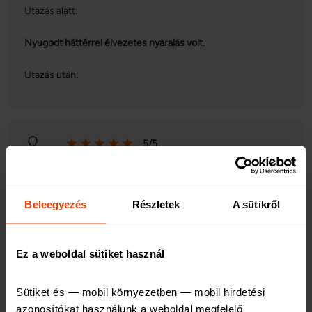
Utazás alatt:
Nyugodt háttérrel élvezetes nyaralás volt.
Utazás után:
5/5
2023. 05. 22. 10:31
Beleegyezés
Részletek
A sütikről
Utazás előtt:
Ez a weboldal sütiket használ
jó volt a javaslar
Sütiket és — mobil környezetben — mobil hirdetési 
Utazás alatt:
azonosítókat használunk a weboldal megfelelő 