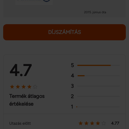
2015. június óta
DÍJSZÁMÍTÁS
4.7
5
4
3
Termék átlagos
2
értékelése
1
Utazás előtt
4.77