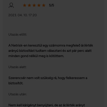
5/5
2023. 04. 10. 17:20
Utazás előtt:
A Netrisk-en keresztül egy számomra megfeleő ár/érték
arányú biztosítást tudtam választani és azt pár perc alatt
minden gond nélkül meg is kötöttem.
Utazás alatt:
Szerencsér nem volt szükség rá, hogy felkeressem a
biztosítót.
Utazás után:
Nem kell kárigényt benyújtani, de az ár/érték arányt