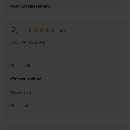
adatait, akik kombinálhatják az adatokat más olyan 
Nem volt káresemény.
adatokkal, amelyeket Ön adott meg számukra vagy az 
Ön által használt más szolgáltatásokból gyűjtöttek.
5/5
2023. 04. 25. 21:42
Utazás előtt:
Könnyen köthető.
Utazás alatt:
Utazás után: