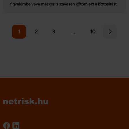
figyelembe véve máskor is szívesen kötöm ezt a biztosítást.
1
2
3
...
10