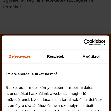
Ügyfeleink még nem értékelték szövegesen a
terméket.
Beleegyezés
Részletek
A sütikről
Ez a weboldal sütiket használ
Sütiket és — mobil környezetben — mobil hirdetési 
azonosítókat használunk a weboldal megfelelő 
Kötelező biztosítás
Lakásbiztosítás
működésének biztosításához, a tartalmak és hirdetések 
Casco biztosítás
Utasbiztosítás
személyre szabásához és nem személyre szabott 