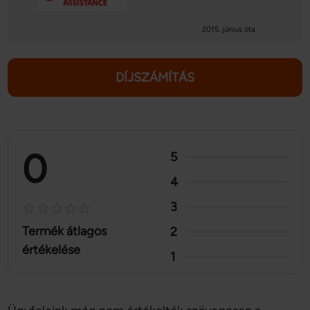
2015. június óta
DÍJSZÁMÍTÁS
0
5
4
3
Termék átlagos
2
értékelése
1