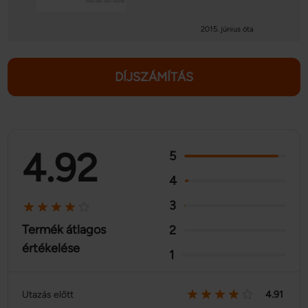
2015. június óta
DÍJSZÁMÍTÁS
4.92
5
4
3
Termék átlagos
2
értékelése
1
Utazás előtt
4.91