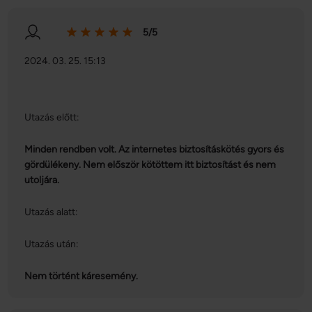
Ön által használt más szolgáltatásokból gyűjtöttek.
5/5
2024. 03. 25. 15:13
Utazás előtt:
Minden rendben volt. Az internetes biztosításkötés gyors és
gördülékeny. Nem először kötöttem itt biztosítást és nem
utoljára.
Utazás alatt:
Utazás után:
Nem történt káresemény.