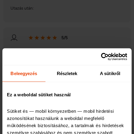
Utazás után:
5/5
2025. 11. 10. 16:12
Beleegyezés
Részletek
A sütikről
Utazás előtt:
A biztosítás megkötése gyors és egyszerű volt. Ár/érték
Ez a weboldal sütiket használ
arányban megfelelő.
Utazás alatt:
Sütiket és — mobil környezetben — mobil hirdetési 
azonosítókat használunk a weboldal megfelelő 
Utazás után:
működésének biztosításához, a tartalmak és hirdetések 
személyre szabásához és nem személyre szabott 