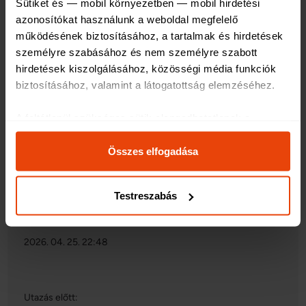
Sütiket és — mobil környezetben — mobil hirdetési 
Gyorsan, egyértelműen meg lehetett kötni, jó feltételekkel.
azonosítókat használunk a weboldal megfelelő 
Ár/érték arányban is szuper.
működésének biztosításához, a tartalmak és hirdetések 
személyre szabásához és nem személyre szabott 
Utazás alatt:
hirdetések kiszolgálásához, közösségi média funkciók 
biztosításához, valamint a látogatottság elemzéséhez
.
Káresemény nem történt.
A feltétlenül szükséges sütik elengedhetetlenek a 
Utazás után:
weboldal működéséhez, ezért ezek nem kapcsolhatók ki 
a rendszerünkben.
Összes elfogadása
Nem történt káresemény, így erre nem tudok válaszolni
Az oldal használatával kapcsolatos egyes információkat 
megosztjuk közösségi média-, hirdetési és analitikai 
Testreszabás
partnereinkkel, akik ezeket más, általuk gyűjtött 
5/5
adatokkal is összekapcsolhatják.
2026. 04. 25. 22:48
Sütiket használunk a tartalmak és hirdetések személyre 
szabásához, közösségi funkciók biztosításához, 
valamint weboldalforgalmunk elemzéséhez. Ezenkívül 
Utazás előtt:
közösségi média-, hirdető- és elemező partnereinkkel 