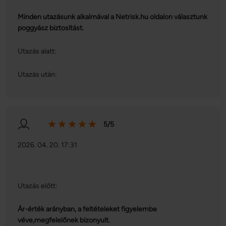
megosztjuk az Ön weboldalhasználatra vonatkozó 
Minden utazásunk alkalmával a Netrisk.hu oldalon választunk
adatait, akik kombinálhatják az adatokat más olyan 
poggyász biztosítást.
adatokkal, amelyeket Ön adott meg számukra vagy az 
Ön által használt más szolgáltatásokból gyűjtöttek.
Utazás alatt:
Utazás után:
5/5
2026. 04. 20. 17:31
Utazás előtt:
Ár-érték arányban, a feltételeket figyelembe
véve,megfelelőnek bizonyult.