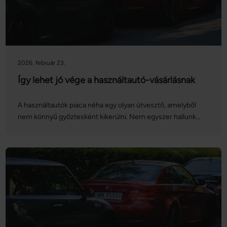
2026. február 23.
Így lehet jó vége a használtautó-vásárlásnak
A használtautók piaca néha egy olyan útvesztő, amelyből
nem könnyű győztesként kikerülni. Nem egyszer hallunk
olyan jármű-manipulációkról, melyeket még a
márkaszervizben sem szúrnak ki, így ha a pénztárcánk nem
engedi meg, hogy új autót vásároljunk, érdemes
körültekintően választani. Szerencsére ma már rengeteg
eszköz van a tarsolyunkban, ami segíti a tudatos döntést.