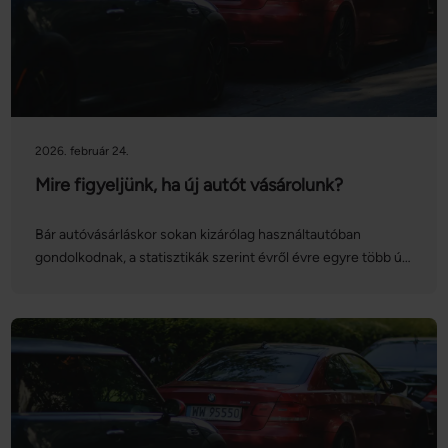
Cikkünkből megtudhatja, hogy miért fontos a törzskönyv
megléte az adásvétel során, és eláruljuk, mit kell tenni, ha
elvesztette.
2026. február 24.
Mire figyeljünk, ha új autót vásárolunk?
Bár autóvásárláskor sokan kizárólag használtautóban
gondolkodnak, a statisztikák szerint évről évre egyre több új
autót vásárolnak hazánkban. Akárcsak egy használt
gépjármű esetén, új autó vásárlásakor is alaposan oda kell
figyelnünk a részletekre – vegyük sorra, hogy pontosan mit
kell fejben tartanunk!