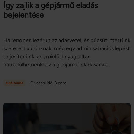
Így zajlik a gépjármű eladás
bejelentése
Ha rendben lezárult az adásvétel, és búcsút intettünk
szeretett autónknak, még egy adminisztrációs lépést
teljesítenünk kell, mielőtt nyugodtan
hátradőlhetnénk: ez a gépjármű eladásának
bejelentése, amelyre nyolc napunk van az autó
eladása után. Cikkünkben sorra vesszük, hogy
Olvasási idő: 3 perc
autó-eladás
pontosan hogyan zajlik az autó eladás bejelentése, és
miért fontos eleget tennünk ennek a feladatnak.