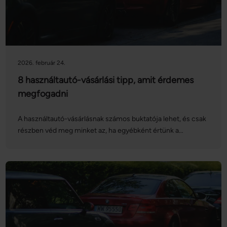
2026. február 24.
8 használtautó-vásárlási tipp, amit érdemes
megfogadni
A használtautó-vásárlásnak számos buktatója lehet, és csak
részben véd meg minket az, ha egyébként értünk a
járművekhez. Nézzük, melyek azok a használtautó-vásárlási
tippek, amelyeket érdemes megfogadni, ha szeretnénk jó
üzletet kötni!