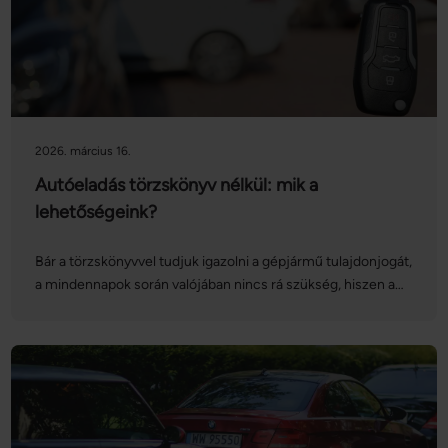
2026. március 16.
Autóeladás törzskönyv nélkül: mik a
lehetőségeink?
Bár a törzskönyvvel tudjuk igazolni a gépjármű tulajdonjogát,
a mindennapok során valójában nincs rá szükség, hiszen a
forgalomban való részvételnek nem feltétele, így egy
esetleges közúti ellenőrzésnél sem kérik el. Mivel ritkán
vesszük elő, gyakori probléma, hogy az évek alatt elveszik,
hiánya pedig csak akkor tűnik fel, amikor éppen eladásra
kerülne a sor. Az autóeladás törzskönyv nélkül sem teljesen
lehetetlen dolog, de nem ajánlott, ráadásul ehhez igazán
nagyfokú bizalom szükséges az eladó és a vevő között.