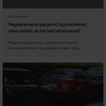
2022. február 7.
Meghatalmazás gépjármű ügyintézéshez:
mikor kellhet, és mit kell tartalmaznia?
Megesik, hogy bizonyos ügyekben nem tudunk
személyesen eljárni, így megbízunk valakit, hogy
intézkedjen helyettünk. Ebben az esetben szükség lesz egy
meghatalmazásra, amelynek gépjárművel kapcsolatos
ügyek esetén a szokásosnál több adatot kell tartalmaznia.
Cikkünkben sorra vesszük, milyen esetekben lehet szükség
a dokumentumra, illetve mik a tartalmi követelmények, ha a
meghatalmazás gépjármű ügyintézéshez kell.