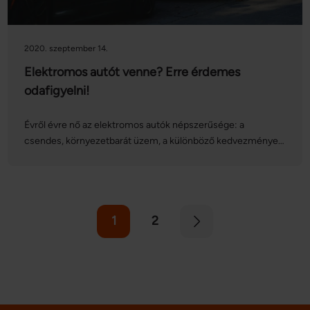
2020. szeptember 14.
Elektromos autót venne? Erre érdemes
odafigyelni!
Évről évre nő az elektromos autók népszerűsége: a
csendes, környezetbarát üzem, a különböző kedvezmények
és az állami támogatás sok autóvezetőt vonz. Ha játszunk a
gondolattal, hogy a következő autónk környezetbarát legyen,
nem árt tisztában lenni a legfontosabb tudnivalókkal –
cikkünkben ezek közül szemezgetünk.
1
2