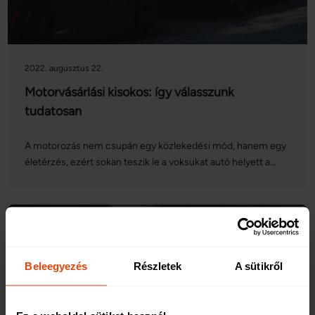
2022. augusztus 22.
Motorvásárlási kisokos: így válasszunk
tudatosan
A motorozás nem csupán egy közlekedési mód, hanem egy
életérzés, ezért sokan teszik le a voksukat autó helyett a
motorok mellett. A kedvezőbb üzemeltetés és a
kényelmesebb haladás sem utolsó szempontok, ám –
akárcsak az autóknál – motorvásárlás esetén is
körültekintőnek kell lennünk, ha szeretnénk megtalálni az
igényeinkhez legközelebb álló modellt. A jogosítvány
kérdésétől kezdve egészen a biztonságig rengeteg
Beleegyezés
Részletek
A sütikről
szempontot kell figyelembe vennünk, éppen ezért hoztunk
egy kis segítséget a tudatos vásárláshoz. Nézzük, mi
mindent érdemes számításba venni motorvásárlás előtt,