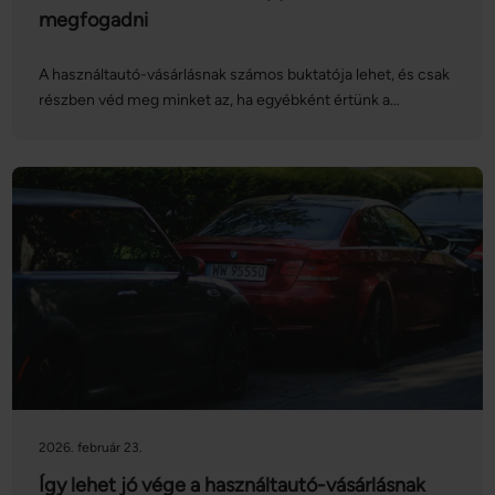
megfogadni
A használtautó-vásárlásnak számos buktatója lehet, és csak
részben véd meg minket az, ha egyébként értünk a
járművekhez. Nézzük, melyek azok a használtautó-vásárlási
tippek, amelyeket érdemes megfogadni, ha szeretnénk jó
üzletet kötni!
2026. február 23.
Így lehet jó vége a használtautó-vásárlásnak