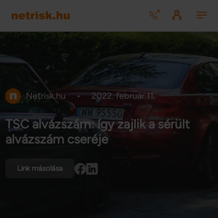
Netrisk.hu
•
2022. február 11.
TSC alvázszám: így zajlik a sérült
alvázszám cseréje
Link másolása