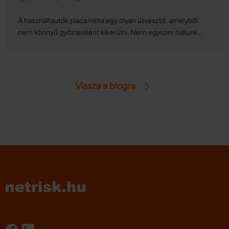
A használtautók piaca néha egy olyan útvesztő, amelyből
nem könnyű győztesként kikerülni. Nem egyszer hallunk
olyan jármű-manipulációkról, melyeket még a
márkaszervizben sem szúrnak ki, így ha a pénztárcánk nem
engedi meg, hogy új autót vásároljunk, érdemes
körültekintően választani. Szerencsére ma már rengeteg
Vissza a blogra
eszköz van a tarsolyunkban, ami segíti a tudatos döntést.