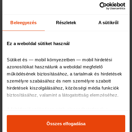
szerződésben érdemes rögzíteni, hogy amennyiben
az eredetvizsga során bármilyen probléma
felmerülne, a vevő elállhat a szerződéstől, és
Beleegyezés
Részletek
A sütikről
visszakövetelheti a vételárat. Ha autóvásárlás során
azt érezzük, hogy az eladó nyomást gyakorol ránk és
sürgeti az adásvételt, bátran kérjünk időt a részletes
Ez a weboldal sütiket használ
átvizsgálásra, vagy keressünk másik eladó autót – sok
bosszúságtól kímélhetjük meg magunkat, ha
Sütiket és — mobil környezetben — mobil hirdetési 
azonosítókat használunk a weboldal megfelelő 
megfontoltan és megalapozottan döntünk!
működésének biztosításához, a tartalmak és hirdetések 
személyre szabásához és nem személyre szabott 
hirdetések kiszolgálásához, közösségi média funkciók 
biztosításához, valamint a látogatottság elemzéséhez
.
A feltétlenül szükséges sütik elengedhetetlenek a 
weboldal működéséhez, ezért ezek nem kapcsolhatók ki 
Oszd meg másokkal
a rendszerünkben.
Összes elfogadása
Az oldal használatával kapcsolatos egyes információkat 