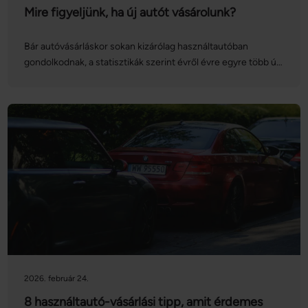
Mire figyeljünk, ha új autót vásárolunk?
Bár autóvásárláskor sokan kizárólag használtautóban
gondolkodnak, a statisztikák szerint évről évre egyre több új
autót vásárolnak hazánkban. Akárcsak egy használt
gépjármű esetén, új autó vásárlásakor is alaposan oda kell
figyelnünk a részletekre – vegyük sorra, hogy pontosan mit
kell fejben tartanunk!
2026. február 24.
8 használtautó-vásárlási tipp, amit érdemes