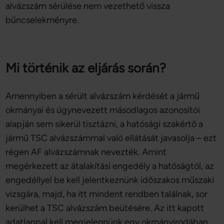
alvázszám sérülése nem vezethető vissza
bűncselekményre.
Mi történik az eljárás során?
Amennyiben a sérült alvázszám kérdését a jármű
okmányai és úgynevezett másodlagos azonosítói
alapján sem sikerül tisztázni, a hatósági szakértő a
jármű TSC alvázszámmal való ellátását javasolja – ezt
régen AF alvázszámnak nevezték. Amint
megérkezett az átalakítási engedély a hatóságtól, az
engedéllyel be kell jelentkeznünk időszakos műszaki
vizsgára, majd, ha itt mindent rendben találnak, sor
kerülhet a TSC alvázszám beütésére. Az itt kapott
adatlappal kell megjelennünk egy okmányirodában,