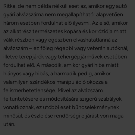
Ritka, de nem példa nélküli eset az, amikor egy autó
gyári alvázszáma nem megállapítható: alapvetően
három esetben fordulhat elő ilyesmi. Az első, amikor
az alkatrész természetes kopása és korróziója miatt
válik részben vagy egészben olvashatatlanná az
alvázszám – ez főleg régebbi vagy veterán autóknál,
illetve terepjárók vagy tehergépjárművek esetében
fordulhat elő. A második, amikor gyári hiba miatt
hiányos vagy hibás, a harmadik pedig, amikor
valamilyen szándékos manipuláció okozza a
felismerhetetlensége. Mivel az alvázszám
feltüntetésére és módosítására szigorú szabályok
vonatkoznak, ez utóbbi eset bűncselekménynek
minősül, és észlelése rendőrségi eljárást von maga
után.