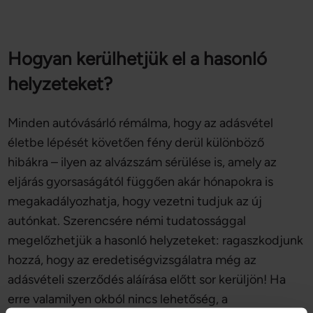
Hogyan kerülhetjük el a hasonló
helyzeteket?
Minden autóvásárló rémálma, hogy az adásvétel
életbe lépését követően fény derül különböző
hibákra – ilyen az alvázszám sérülése is, amely az
eljárás gyorsaságától függően akár hónapokra is
megakadályozhatja, hogy vezetni tudjuk az új
autónkat. Szerencsére némi tudatossággal
megelőzhetjük a hasonló helyzeteket: ragaszkodjunk
hozzá, hogy az eredetiségvizsgálatra még az
adásvételi szerződés aláírása előtt sor kerüljön! Ha
erre valamilyen okból nincs lehetőség, a