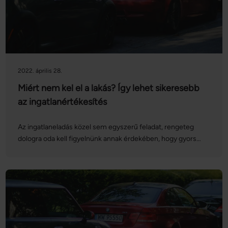
bizonytalansággal járó stressztől. Nézzük, mit kell tudni új
építésű ház vásárlása esetén, és mire kell különösen figyelni
ilyenkor!
2022. április 28.
Miért nem kel el a lakás? Így lehet sikeresebb
az ingatlanértékesítés
Az ingatlaneladás közel sem egyszerű feladat, rengeteg
dologra oda kell figyelnünk annak érdekében, hogy gyors
sikert érhessünk el. Ilyenkor könnyen elveheti a kedvünket,
ha a gondosan megszerkesztett hirdetésünkre hosszú ideig
senki nem jelentkezik, vagy a ház bemutatása után mégsem
kerül sor adásvételre. Ne csüggedjünk, ha úgy érezzük,
eredménytelenül próbálkozunk a lakáseladással, ugyanis van
néhány praktika, amelyek segíthetnek meggyorsítani a
folyamatot. Mutatjuk, hogyan lehet sikeresebb az