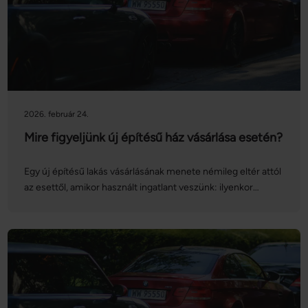
2026. február 24.
Mire figyeljünk új építésű ház vásárlása esetén?
Egy új építésű lakás vásárlásának menete némileg eltér attól
az esettől, amikor használt ingatlant veszünk: ilyenkor
felmerülnek olyan plusz teendőink, amelyek
megkerülhetetlenek a sikeres adásvétel létrejöttéhez. Ilyen
például az építtető referenciáinak ellenőrzése, a hitellel
kapcsolatos ügyintézés sajátosságainak megismerése vagy
a tehermentesítés feltételeinek ellenőrzése. Ezekkel jó, ha
tisztában vagyunk, és pontosan tudjuk, hogyan zajlik majd a
lakásvásárlás, így megkímélhetjük magunkat a