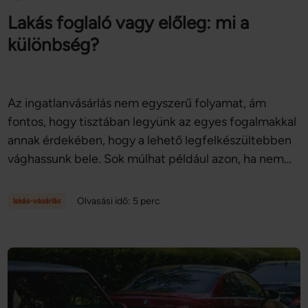
Lakás foglaló vagy előleg: mi a
különbség?
Az ingatlanvásárlás nem egyszerű folyamat, ám
fontos, hogy tisztában legyünk az egyes fogalmakkal
annak érdekében, hogy a lehető legfelkészültebben
vághassunk bele. Sok múlhat például azon, ha nem
tudjuk, mi a különbség a foglaló és az előleg között,
ugyanis más jogaink és kötelezettségeink vannak,
Olvasási idő: 5 perc
lakás-vásárlás
amikor foglalót, és megint más, amikor előleget
fizetünk. Vajon vevőként milyen esetekben
veszíthetjük el a foglalót, és ez a vételárnak általában
mekkora része? Ebben nyújt segítséget cikkünk is –
nézzük, mit kell tudni a lakás foglalóról, és miben tér
el ettől az előleg!