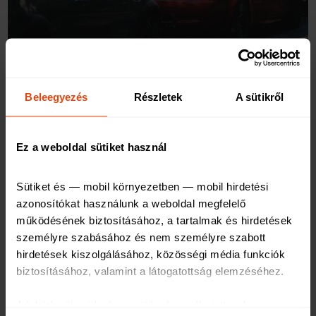
ingatlanértékesítés!
Beleegyezés
Részletek
A sütikről
2022. január 21.
A home staging 6 alapszabálya
Ez a weboldal sütiket használ
Ha lakás eladására készülünk, a home staging kiváló
módszer arra, hogy vonzóbbá tegyük az otthonunkat a
Sütiket és — mobil környezetben — mobil hirdetési 
vevőjelöltek számára. Ha jól csináljuk, az érdeklődők száma
azonosítókat használunk a weboldal megfelelő 
mellett ez akár a vételárban is megmutatkozhat, ha azonban
működésének biztosításához, a tartalmak és hirdetések 
nem tartjuk be az alapszabályokat, sokkal kisebb eséllyel
személyre szabásához és nem személyre szabott 
térül meg a pénz- és energiabefektetés. Cikkünkben
hirdetések kiszolgálásához, közösségi média funkciók 
megmutatjuk a legfontosabb home staging tippeket!
biztosításához, valamint a látogatottság elemzéséhez
.
A feltétlenül szükséges sütik elengedhetetlenek a 