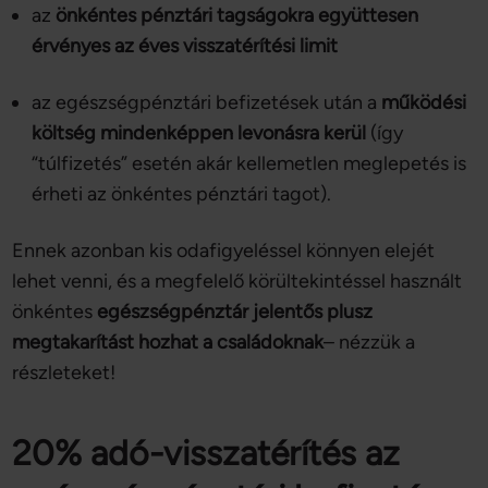
az
önkéntes pénztári tagságokra együttesen
érvényes az éves visszatérítési limit
az egészségpénztári befizetések után a
működési
költség mindenképpen levonásra kerül
(így
“túlfizetés” esetén akár kellemetlen meglepetés is
érheti az önkéntes pénztári tagot).
Ennek azonban kis odafigyeléssel könnyen elejét
lehet venni, és a megfelelő körültekintéssel használt
önkéntes
egészségpénztár jelentős plusz
megtakarítást hozhat a családoknak
– nézzük a
részleteket!
20% adó-visszatérítés az