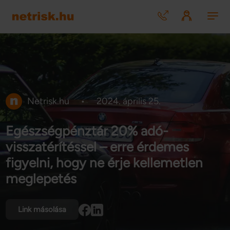
Netrisk.hu
•
2024. április 25.
Egészségpénztár 20% adó-
visszatérítéssel – erre érdemes
figyelni, hogy ne érje kellemetlen
meglepetés
Link másolása