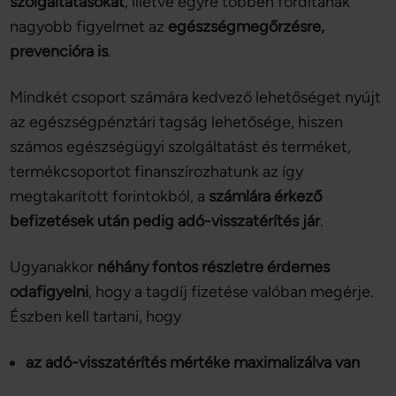
szolgáltatásokat
, illetve egyre többen fordítanak
nagyobb figyelmet az
egészségmegőrzésre,
prevencióra is
.
Mindkét csoport számára kedvező lehetőséget nyújt
az egészségpénztári tagság lehetősége, hiszen
számos egészségügyi szolgáltatást és terméket,
termékcsoportot finanszírozhatunk az így
megtakarított forintokból, a
számlára érkező
befizetések után pedig adó-visszatérítés jár
.
Ugyanakkor
néhány fontos részletre érdemes
odafigyelni
, hogy a tagdíj fizetése valóban megérje.
Észben kell tartani, hogy
az adó-visszatérítés mértéke maximalizálva van