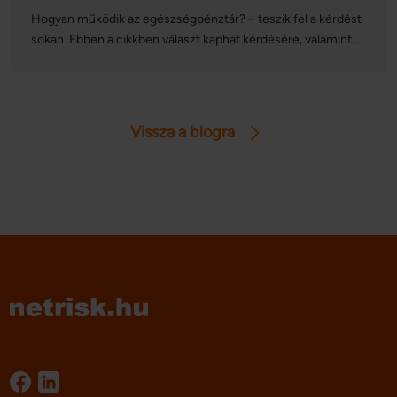
Hogyan működik az egészségpénztár? – teszik fel a kérdést
sokan. Ebben a cikkben választ kaphat kérdésére, valamint
azt is megtudhatja, hogy mi mindenre költheti a
megtakarított forintokat.
Vissza a blogra