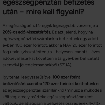
egészségpénztári befizetés
után − mire kell figyelni?
Az egészségpénztár egyik legnagyobb vonzereje a
20%-os adó-visszatérítés
. Ez azt jelenti, hogy ha
egészségpénztári számlánkra befizetünk egy adott
évben 100 ezer forintot, akkor a NAV 20 ezer forintot
fog utalni (visszatéríteni) a – helyesen leadott – éves
adóbevallásunkat követően a tárgyévben befizetett
személyi jövedelemadónkból (SZJA).
Így tehát, leegyszerűsítve,
100 ezer forint
befizetésért cserébe 120 ezer forintot költhetünk el
az egészségpénztári számlánkról (mínusz a működési
költség, amely mértéke egészségpénztáranként
változik, de átlagosan a befizetés összegének 4-7%-