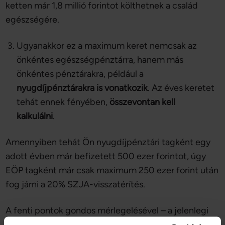
ketten már 1,8 millió forintot költhetnek a család
egészségére.
Ugyanakkor ez a maximum keret nemcsak az
önkéntes egészségpénztárra, hanem más
önkéntes pénztárakra, például a
nyugdíjpénztárakra is vonatkozik
. Az éves keretet
tehát ennek fényében,
összevontan kell
kalkulálni
.
Amennyiben tehát Ön nyugdíjpénztári tagként egy
adott évben már befizetett 500 ezer forintot, úgy
EÖP tagként már csak maximum 250 ezer forint után
fog járni a 20% SZJA-visszatérítés.
A fenti pontok gondos mérlegelésével – a jelenlegi
szabályozás mellett – nem érhet kellemetlen