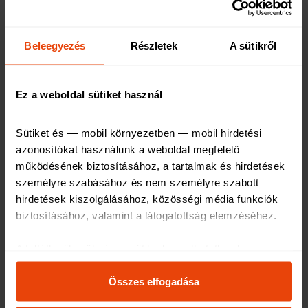
meglepetés az adó-visszatérítés kapcsán: a
megtakarított összeg nem csökkenni, hanem
Beleegyezés
Részletek
A sütikről
növekedni fog.
Ez a weboldal sütiket használ
Az egészségpénztári
megtakarítást termékek és
Sütiket és — mobil környezetben — mobil hirdetési 
azonosítókat használunk a weboldal megfelelő 
szolgáltatások széles körére
működésének biztosításához, a tartalmak és hirdetések 
személyre szabásához és nem személyre szabott 
költheti
hirdetések kiszolgálásához, közösségi média funkciók 
biztosításához, valamint a látogatottság elemzéséhez
.
A maximális 750 ezer forintos éves befizetés – amely
A feltétlenül szükséges sütik elengedhetetlenek a 
összeg után még jár a 20%, azaz 150 ezer forint
weboldal működéséhez, ezért ezek nem kapcsolhatók ki 
visszatérítés – elsőre soknak tűnhet.
a rendszerünkben.
Összes elfogadása
Az oldal használatával kapcsolatos egyes információkat 
Hogy mi tűnik soknak, mi kevésnek, természetesen