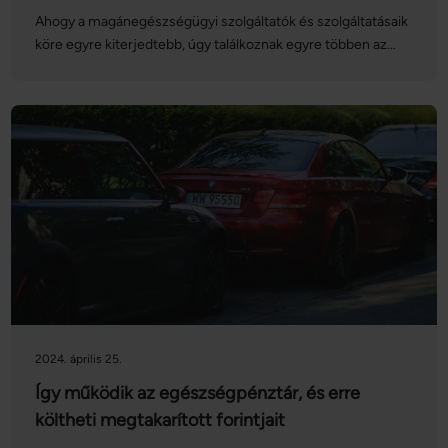
Ahogy a magánegészségügyi szolgáltatók és szolgáltatásaik
köre egyre kiterjedtebb, úgy találkoznak egyre többen az
egészségbiztosítás és egészségpénztár fogalmaival. Habár
egy sor magánszolgáltatónál mindkettő segítségünkre lehet,
a két öngondoskodási forma működési elvében jelentős
különbségek vannak.
2024. április 25.
Így működik az egészségpénztár, és erre
költheti megtakarított forintjait