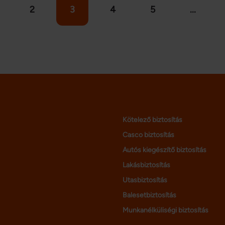
,
elő, és induljon a téli csodavilág
vál
2
3
4
5
...
felfedezése – cikkünkben olyan
a 
uk
természeti értékeket és városokat
Ut
os
mutatunk, amelyek a hidegben is
eur
.
elvarázsolnak minket.
be
nép
Kötelező biztosítás
Casco biztosítás
Autós kiegészítő biztosítás
Lakásbiztosítás
Utasbiztosítás
Balesetbiztosítás
Munkanélküliségi biztosítás