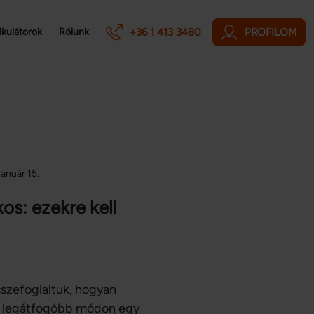
+36 1 413 3480
PROFILOM
lkulátorok
Rólunk
január 15.
kos: ezekre kell
szefoglaltuk, hogyan
tő legátfogóbb módon egy