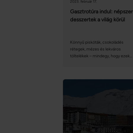
2023. február 17.
Gasztrotúra indul: népsze
desszertek a világ körül
Könnyű piskóták, csokoládés
rétegek, mézes és lekváros
töltelékek – mindegy, hogy ezek
közül melyik határozza meg egy
sütemény ízvilágát, a világ minde
táján találunk olyan
különlegességeket, amelyeket
érdemes megkóstolni utazás
közben. Ha az alábbi országokban
járunk, egy kimerítő városnézés u
feltétlenül üljünk be egy helyi
cukrászdába, és kóstoljuk meg a
specialitásokat. Cikkünkben 6
népszerű süteményt mutatunk be