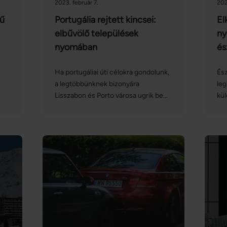
2023. február 7.
202
rű
Portugália rejtett kincsei:
El
elbűvölő települések
ny
nyomában
és
Ha portugáliai úti célokra gondolunk,
És
a legtöbbünknek bizonyára
leg
Lisszabon és Porto városa ugrik be
kül
először. Nem érdemes azonban
hog
n
alábecsülni a minden évszakban
sz
kellemes időjárással kecsegtető
vár
országot: az említett városokon túl
heg
számos olyan ámulatba ejtő,
fjo
ugyanakkor felfedezetlen település
ész
tán
akad, amelynek a csodájára
ame
járhatunk. Cikkünkben bemutatunk 5
ritkán felkeresett helyet, ahol nem
kell tartanunk a turisták tömegétől.
 a