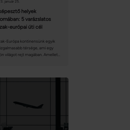
3. január 25.
képesztő helyek
omában: 5 varázslatos
zak-európai úti cél
zak-Európa kontinensünk egyik
izgalmasabb térsége, ami egy
ön világot rejt magában. Amellett,
y sarki fényre vadászhatunk,
ámos más különleges program is
 ránk a gyönyörű tengerpartokkal,
yvidékekkel, tavakkal és
rdokkal teli országokban. Ezúttal 5
ak-európai úti célt mutatunk be,
lyek bárkit levesznek a lábukról.