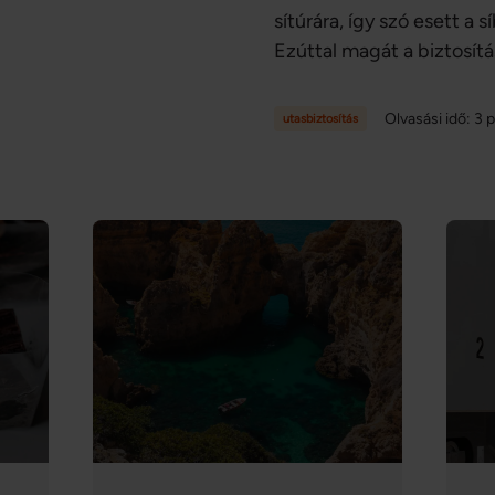
sítúrára, így szó esett a s
Ezúttal magát a biztosítá
hogyan köthetünk síbiztos
figyelnünk, és mit kell t
Olvasási idő: 3 
utasbiztosítás
bekövetkezik a baj!