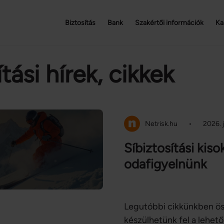
Biztosítás
Bank
Szakértői információk
Ka
tási hírek, cikkek
Netrisk.hu
•
2026. 
Síbiztosítási kiso
odafigyelnünk
Legutóbbi cikkünkben ös
készülhetünk fel a lehe