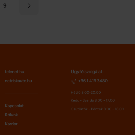
tozatos hímzéseket textílián, mint
9
hagyományos népviseleteken.
azzunk el képzeletben néhány
ópai országba: cikkünkben
mutatunk 4 lenyűgöző
viseletet.
Ügyfélszolgálat:
telenet.hu
netriskauto.hu
+36 1 413 3480
Hétfő 8:00-20:00
Kedd - Szerda 8:00 - 17:00
Kapcsolat
Csütörtök - Péntek 8:00 - 16:00
Rólunk
Karrier