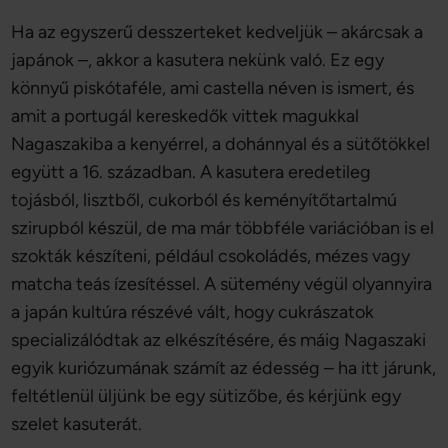
Ha az egyszerű desszerteket kedveljük – akárcsak a
japánok –, akkor a kasutera nekünk való. Ez egy
könnyű piskótaféle, ami castella néven is ismert, és
amit a portugál kereskedők vittek magukkal
Nagaszakiba a kenyérrel, a dohánnyal és a sütőtökkel
együtt a 16. században. A kasutera eredetileg
tojásból, lisztből, cukorból és keményítőtartalmú
szirupból készül, de ma már többféle variációban is el
szokták készíteni, például csokoládés, mézes vagy
matcha teás ízesítéssel. A sütemény végül olyannyira
a japán kultúra részévé vált, hogy cukrászatok
specializálódtak az elkészítésére, és máig Nagaszaki
egyik kuriózumának számít az édesség – ha itt járunk,
feltétlenül üljünk be egy sütizőbe, és kérjünk egy
szelet kasuterát.