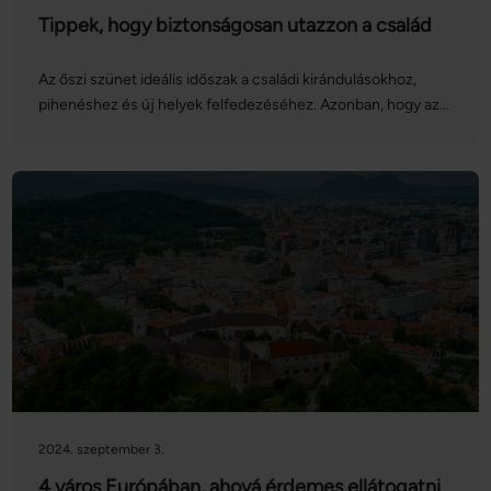
Tippek, hogy biztonságosan utazzon a család
Az őszi szünet ideális időszak a családi kirándulásokhoz,
pihenéshez és új helyek felfedezéséhez. Azonban, hogy az
utazás stresszmentes és biztonságos legyen, fontos néhány
előkészületet és óvintézkedést tenni.
2024. szeptember 3.
4 város Európában, ahová érdemes ellátogatni