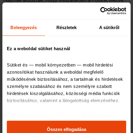
Napnak áldoztak, hogy visszatérjen a Földre, illetve
így megváltak azévi bűneiktől is. Más helyeken a
családi összetartozást jelképezte a közös égetés, és
a fából megmaradt hamvakat is megtartották, mivel
Beleegyezés
Részletek
A sütikről
arról úgy hitték, hogy szerencsét hoz. A fatörzs első
írásos említése a 17. századra tehető, az édesség egy
Ez a weboldal sütiket használ
angol receptkönyvben tűnt fel először, majd francia
cukrászok közbenjárásával lett népszerű szinte az
Sütiket és — mobil környezetben — mobil hirdetési 
egész kontinensen.
azonosítókat használunk a weboldal megfelelő 
működésének biztosításához, a tartalmak és hirdetések 
személyre szabásához és nem személyre szabott 
Viktória-torta, Anglia
hirdetések kiszolgálásához, közösségi média funkciók 
biztosításához, valamint a látogatottság elemzéséhez
.
A Viktória-torta egy angol, réteges piskóta
A feltétlenül szükséges sütik elengedhetetlenek a 
gyümölcslekvárral és tejszínhabbal töltve. A
weboldal működéséhez, ezért ezek nem kapcsolhatók ki 
finomságot Viktória királynő szakácsai találták ki a 19.
a rendszerünkben.
Összes elfogadása