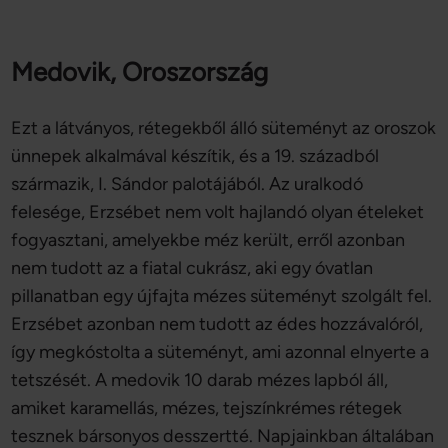
Medovik, Oroszország
Ezt a látványos, rétegekből álló süteményt az oroszok
ünnepek alkalmával készítik, és a 19. századból
származik, I. Sándor palotájából. Az uralkodó
felesége, Erzsébet nem volt hajlandó olyan ételeket
fogyasztani, amelyekbe méz került, erről azonban
nem tudott az a fiatal cukrász, aki egy óvatlan
pillanatban egy újfajta mézes süteményt szolgált fel.
Erzsébet azonban nem tudott az édes hozzávalóról,
így megkóstolta a süteményt, ami azonnal elnyerte a
tetszését. A medovik 10 darab mézes lapból áll,
amiket karamellás, mézes, tejszínkrémes rétegek
tesznek bársonyos desszertté. Napjainkban általában