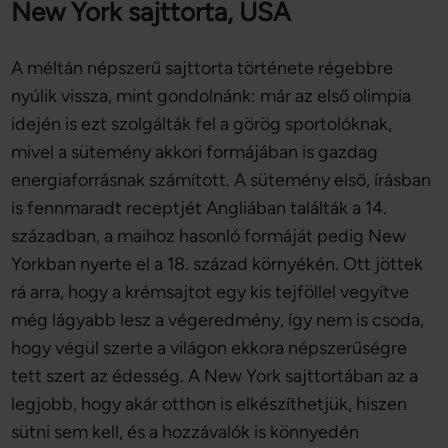
New York sajttorta, USA
A méltán népszerű sajttorta története régebbre
nyúlik vissza, mint gondolnánk: már az első olimpia
idején is ezt szolgálták fel a görög sportolóknak,
mivel a sütemény akkori formájában is gazdag
energiaforrásnak számított. A sütemény első, írásban
is fennmaradt receptjét Angliában találták a 14.
században, a maihoz hasonló formáját pedig New
Yorkban nyerte el a 18. század környékén. Ott jöttek
rá arra, hogy a krémsajtot egy kis tejföllel vegyítve
még lágyabb lesz a végeredmény, így nem is csoda,
hogy végül szerte a világon ekkora népszerűségre
tett szert az édesség. A New York sajttortában az a
legjobb, hogy akár otthon is elkészíthetjük, hiszen
sütni sem kell, és a hozzávalók is könnyedén