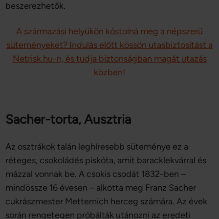
beszerezhetők.
A származási helyükön kóstolná meg a népszerű
süteményeket? Indulás előtt kössön utasbiztosítást a
Netrisk.hu-n, és tudja biztonságban magát utazás
közben!
Sacher-torta, Ausztria
Az osztrákok talán leghíresebb süteménye ez a
réteges, csokoládés piskóta, amit baracklekvárral és
mázzal vonnak be. A csokis csodát 1832-ben –
mindössze 16 évesen – alkotta meg Franz Sacher
cukrászmester Metternich herceg számára. Az évek
során rengetegen próbálták utánozni az eredeti