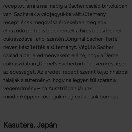
receptet, ami a mai napig a Sacher család birtokában
van. Sacherék a védjegyükké vált sütemény
receptjének megóvása érdekében még egy
elhúzódó perbe is belementek a híres bécsi Demel
cukrászdával, ahol szintén „Original Sacher-Torte”
néven készítették a süteményt. Végül a Sacher
család a per eredményeként elérte, hogy a Demel
cukrászdában „Demel’s Sachertorte” néven készítsék
az édességet. Az eredeti recept szerint tejszínhabbal
tálalják a süteményt, hogy ne legyen túl száraz a
végeredmény – ha Ausztriában járunk
mindenképpen kóstoljuk meg ezt a csokibombát.
Kasutera, Japán