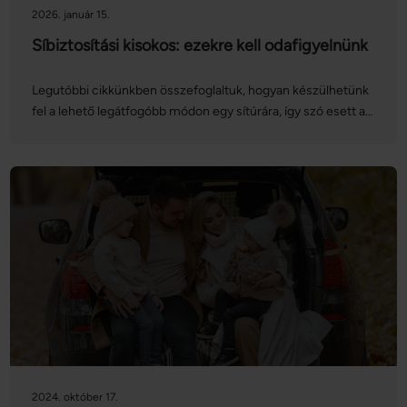
2026. január 15.
Síbiztosítási kisokos: ezekre kell odafigyelnünk
Legutóbbi cikkünkben összefoglaltuk, hogyan készülhetünk
fel a lehető legátfogóbb módon egy sítúrára, így szó esett a
síbiztosítás jelentőségéről is. Ezúttal magát a biztosítást
vesszük górcső alá: nézzük, hogyan köthetünk síbiztosítást
online, mire kell figyelnünk, és mit kell tennünk, ha esetleg
bekövetkezik a baj!
2024. október 17.