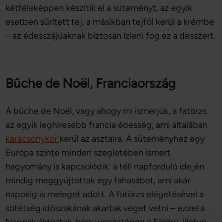
kétféleképpen készítik el a süteményt, az egyik
esetben sűrített tej, a másikban tejföl kerül a krémbe
– az édesszájúaknak biztosan ízleni fog ez a desszert.
Bûche de Noël, Franciaország
A bûche de Noël, vagy ahogy mi ismerjük, a fatörzs
az egyik leghíresebb francia édesség, ami általában
karácsonykor
kerül az asztalra. A süteményhez egy
Európa szinte minden szegletében ismert
hagyomány is kapcsolódik: a téli napforduló idején
mindig meggyújtottak egy fahasábot, ami akár
napokig is meleget adott. A fatörzs elégetésével a
sötétség időszakának akartak véget vetni – ezzel a