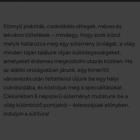
Könnyű piskóták, csokoládés rétegek, mézes és
lekváros töltelékek – mindegy, hogy ezek közül
melyik határozza meg egy sütemény ízvilágát, a világ
minden táján találunk olyan különlegességeket,
amelyeket érdemes megkóstolni utazás közben. Ha
az alábbi országokban járunk, egy kimerítő
városnézés után feltétlenül üljünk be egy helyi
cukrászdába, és kóstoljuk meg a specialitásokat.
Cikkünkben 6 népszerű süteményt mutatunk be a
világ különböző pontjairól – édesszájúak előnyben,
induljon a sütitúra!