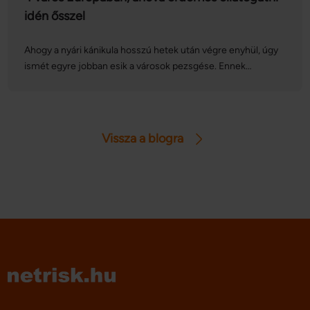
idén ősszel
Ahogy a nyári kánikula hosszú hetek után végre enyhül, úgy
ismét egyre jobban esik a városok pezsgése. Ennek
megfelelően ebben az időszakban olyan híres európai
gasztronómiai és kulturális programsorozatok, fesztiválok
kerülnek megrendezésre, amelyek között sokan találhatnak
kedvükre valót. Cikkünkben összeszedtünk négy nagy
Vissza a blogra
kedvencet.