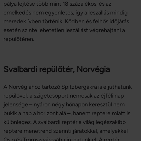
pálya lejtése több mint 18 százalékos, és az
emelkedés nem egyenletes, így a leszállás mindig
meredek ívben történik. Ködben és felhős időjárás
esetén szinte lehetetlen leszállást végrehajtani a
repülőtéren.
Svalbardi repülőtér, Norvégia
A Norvégiához tartozó Spitzbergákra is eljuthatunk
repülővel: a szigetcsoport nemcsak az éjféli nap
jelensége – nyáron négy hónapon keresztül nem
bukik a nap a horizont alá –, hanem reptere miatt is
különleges. A svalbardi reptér a világ legészakibb
reptere menetrend szerinti járatokkal, amelyekkel
Oslo és Tromsø városába juthatunk el. A reptér