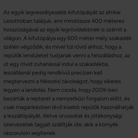
Az egyik legveszélyesebb kifutópályát az afrikai
Lesothóban találjuk, ami mindössze 400 méteres
hosszúságával az egyik legrövidebbnek is számít a
világon. A kifutópálya egy 600 méter mély szakadék
szélén végződik, és mivel túl rövid ahhoz, hogy a
repülők lendületet tudjanak venni a felszálláshoz, az
út egy rövid zuhanással indul a szakadékba,
leszállásnál pedig rendkívül precízen kell
megtervezni a fékezési távolságot, hogy sikeres
legyen a landolás. Nem csoda, hogy 2009-ben
bezárták a repteret a nemzetközi forgalom előtt, és
csak magánkézben lévő kisebb repülők használhatják
a leszállópályát, illetve orvosokat és jótékonysági
szervezetek tagjait szállítják ide, akik a környék
rászorulóin segítenek.