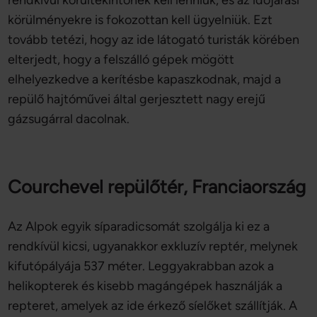
rendkívül körültekintőnek kell lenniük, és az időjárási
körülményekre is fokozottan kell ügyelniük. Ezt
tovább tetézi, hogy az ide látogató turisták körében
elterjedt, hogy a felszálló gépek mögött
elhelyezkedve a kerítésbe kapaszkodnak, majd a
repülő hajtóművei által gerjesztett nagy erejű
gázsugárral dacolnak.
Courchevel repülőtér, Franciaország
Az Alpok egyik síparadicsomát szolgálja ki ez a
rendkívül kicsi, ugyanakkor exkluzív reptér, melynek
kifutópályája 537 méter. Leggyakrabban azok a
helikopterek és kisebb magángépek használják a
repteret, amelyek az ide érkező síelőket szállítják. A