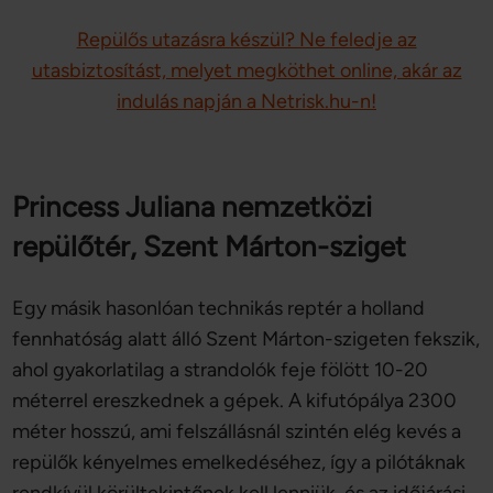
Repülős utazásra készül? Ne feledje az
utasbiztosítást, melyet megköthet online, akár az
indulás napján a Netrisk.hu-n!
Princess Juliana nemzetközi
repülőtér, Szent Márton-sziget
Egy másik hasonlóan technikás reptér a holland
fennhatóság alatt álló Szent Márton-szigeten fekszik,
ahol gyakorlatilag a strandolók feje fölött 10-20
méterrel ereszkednek a gépek. A kifutópálya 2300
méter hosszú, ami felszállásnál szintén elég kevés a
repülők kényelmes emelkedéséhez, így a pilótáknak