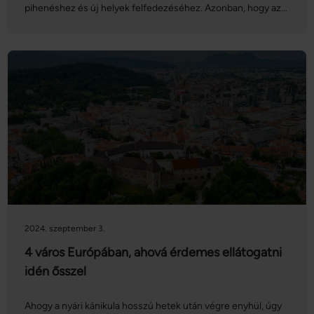
pihenéshez és új helyek felfedezéséhez. Azonban, hogy az
utazás stresszmentes és biztonságos legyen, fontos néhány
előkészületet és óvintézkedést tenni.
2024. szeptember 3.
4 város Európában, ahová érdemes ellátogatni
idén ősszel
Ahogy a nyári kánikula hosszú hetek után végre enyhül, úgy