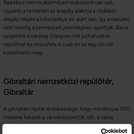
Ráadásul nem is akármilyen szakaszról van szó,
ugyanis a területen az árapály alakítja a vízállást:
dagály idején a kifutópálya víz alatt van, így a repülési
időt mindig a természeti jelenséghez igazítják. Barra
szigetére kizárólag Glasgow-ból juthatunk el
repülővel és visszafele is csak ez az egy úti cél
közelíthető meg.
Gibraltári nemzetközi repülőtér,
Gibraltár
A gibraltári reptér érdekessége, hogy mindössze 500
méterre fekszik a városközponttól, sőt, a város
spanyol határhoz vezető főutcája keresztben átszeli