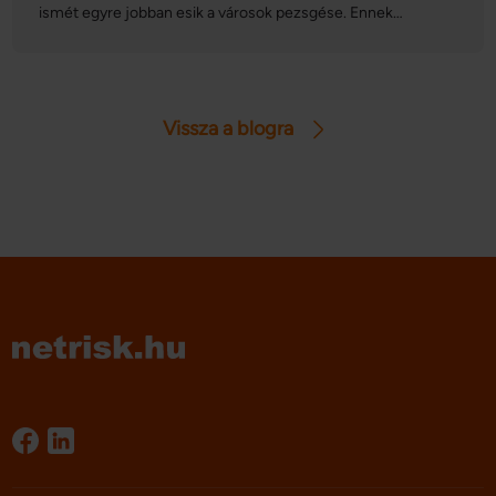
ismét egyre jobban esik a városok pezsgése. Ennek
megfelelően ebben az időszakban olyan híres európai
gasztronómiai és kulturális programsorozatok, fesztiválok
kerülnek megrendezésre, amelyek között sokan találhatnak
kedvükre valót. Cikkünkben összeszedtünk négy nagy
Vissza a blogra
kedvencet.