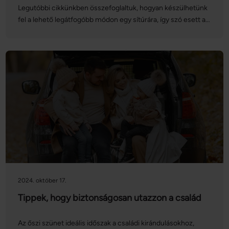
Legutóbbi cikkünkben összefoglaltuk, hogyan készülhetünk
fel a lehető legátfogóbb módon egy sítúrára, így szó esett a
síbiztosítás jelentőségéről is. Ezúttal magát a biztosítást
vesszük górcső alá: nézzük, hogyan köthetünk síbiztosítást
online, mire kell figyelnünk, és mit kell tennünk, ha esetleg
bekövetkezik a baj!
2024. október 17.
Tippek, hogy biztonságosan utazzon a család
Az őszi szünet ideális időszak a családi kirándulásokhoz,