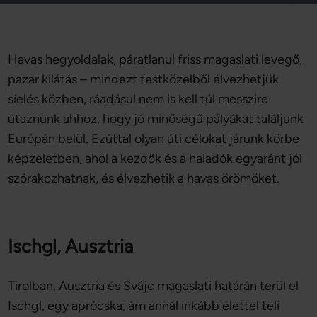
Havas hegyoldalak, páratlanul friss magaslati levegő,
pazar kilátás – mindezt testközelből élvezhetjük
síelés közben, ráadásul nem is kell túl messzire
utaznunk ahhoz, hogy jó minőségű pályákat találjunk
Európán belül. Ezúttal olyan úti célokat járunk körbe
képzeletben, ahol a kezdők és a haladók egyaránt jól
szórakozhatnak, és élvezhetik a havas örömöket.
Ischgl, Ausztria
Tirolban, Ausztria és Svájc magaslati határán terül el
Ischgl, egy aprócska, ám annál inkább élettel teli