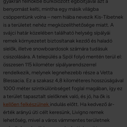
gyakran felhőkbe burkolózott égboltjával azt a
benyomást kelti, mintha egy másik világba
csöppentünk volna – nem hiába nevezik Kis-Tibetnek
is a területet nehéz megközelíthetősége miatt. A
svájci határ közelében található helység sípályái
remek környezetet biztosítanak kezdő és haladó
síelők, illetve snowboardosok számára tudásuk
csiszolására. A település a Spöl folyó mentén terül el:
összesen 115 kilométer sípályarendszerrel
rendelkezik, melynek legnehezebb része a Vetta
Blessacia. Ez a szakasz 4,8 kilométeres hosszúságával
1000 méter szintkülönbséget foglal magában, így ez
a terület tapasztalt síelőknek való, és jó, ha ők is
kellően felkészülnek
indulás előtt. Ha kedvező ár-
érték arányú úti célt keresünk, Livigno remek
lehetőség, mivel a város vámmentes területnek