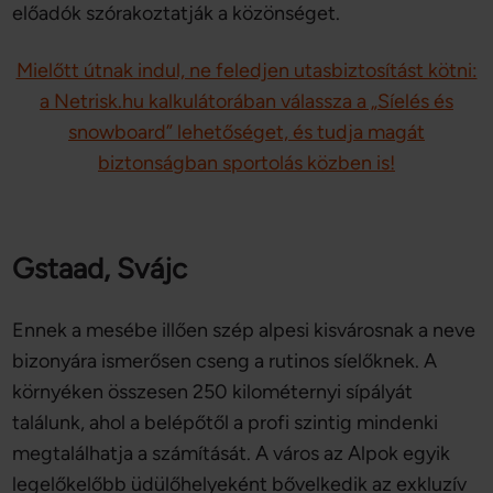
előadók szórakoztatják a közönséget.
Mielőtt útnak indul, ne feledjen utasbiztosítást kötni:
a Netrisk.hu kalkulátorában válassza a „Síelés és
snowboard” lehetőséget, és tudja magát
biztonságban sportolás közben is!
Gstaad, Svájc
Ennek a mesébe illően szép alpesi kisvárosnak a neve
bizonyára ismerősen cseng a rutinos síelőknek. A
környéken összesen 250 kilométernyi sípályát
találunk, ahol a belépőtől a profi szintig mindenki
megtalálhatja a számítását. A város az Alpok egyik
legelőkelőbb üdülőhelyeként bővelkedik az exkluzív