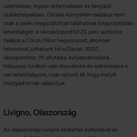
üzletekben, ínyenc éttermekben és fényűző
szálláshelyekben. Gstaad környékén ráadásul nem
csak a síelés megszállottjai találhatnak kikapcsolódási
lehetőséget: a városközponttól 20 perc autóútra
találjuk a Col du Pillon hegyszorost, ahonnan
felvonóval juthatunk fel a Glacier 3000
síközponthoz. Itt sífutásra, kutyaszánozásra,
hóbuszos túrákon való részvételre és szánkózásra is
van lehetőségünk, csak rajtunk áll, hogy melyik
mozgásformát választjuk.
Livigno, Olaszország
Az olaszországi Livigno szokatlan küllemével és