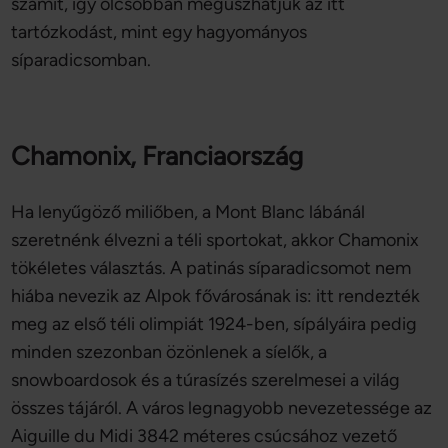
számít, így olcsóbban megúszhatjuk az itt
tartózkodást, mint egy hagyományos
síparadicsomban.
Chamonix, Franciaország
Ha lenyűgöző miliőben, a Mont Blanc lábánál
szeretnénk élvezni a téli sportokat, akkor Chamonix
tökéletes választás. A patinás síparadicsomot nem
hiába nevezik az Alpok fővárosának is: itt rendezték
meg az első téli olimpiát 1924-ben, sípályáira pedig
minden szezonban özönlenek a síelők, a
snowboardosok és a túrasízés szerelmesei a világ
összes tájáról. A város legnagyobb nevezetessége az
Aiguille du Midi 3842 méteres csúcsához vezető