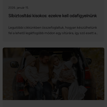
2026. január 15.
Síbiztosítási kisokos: ezekre kell odafigyelnünk
Legutóbbi cikkünkben összefoglaltuk, hogyan készülhetünk
fel a lehető legátfogóbb módon egy sítúrára, így szó esett a
síbiztosítás jelentőségéről is. Ezúttal magát a biztosítást
vesszük górcső alá: nézzük, hogyan köthetünk síbiztosítást
online, mire kell figyelnünk, és mit kell tennünk, ha esetleg
bekövetkezik a baj!