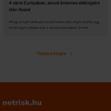
4 város Európában, ahová érdemes ellátogatni
idén ősszel
Ahogy a nyári kánikula hosszú hetek után végre enyhül, úgy
ismét egyre jobban esik a városok pezsgése. Ennek
megfelelően ebben az időszakban olyan híres európai
gasztronómiai és kulturális programsorozatok, fesztiválok
kerülnek megrendezésre, amelyek között sokan találhatnak
kedvükre valót. Cikkünkben összeszedtünk négy nagy
Vissza a blogra
kedvencet.