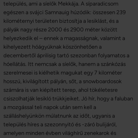
település, ami a síelők Mekkája. A síparadicsom
egészen a svájci Samnauig húzódik: összesen 239
kilométernyi területen biztosítja a lesiklást, és a
pályák nagy része 2000 és 2900 méter között
helyezkedik el – ennek a magasságnak, valamint a
kihelyezett hóágyúknak köszönhetően a
decembertől áprilisig tartó szezonban folyamatos a
hóellátás. Itt nemcsak a síelők, hanem a szánkózás
szerelmesei is kiélhetik magukat egy 7 kilométer
hosszú, kivilágított pályán, sőt, a snowboardosok
számára is van kiépített terep, ahol tökéletesre
csiszolhatják lesikló trükkjeiket. Jó hír, hogy a faluban
a mozgással teli napok után sem kell a
szálláshelyünkön múlatnunk az időt, ugyanis a
település híres a szezonnyitó és -záró bulijáról,
amelyen minden évben világhírű zenekarok és