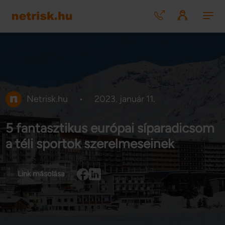
Netrisk.hu
•
2023. január 11.
5 fantasztikus európai síparadicsom
a téli sportok szerelmeseinek
Link másolása