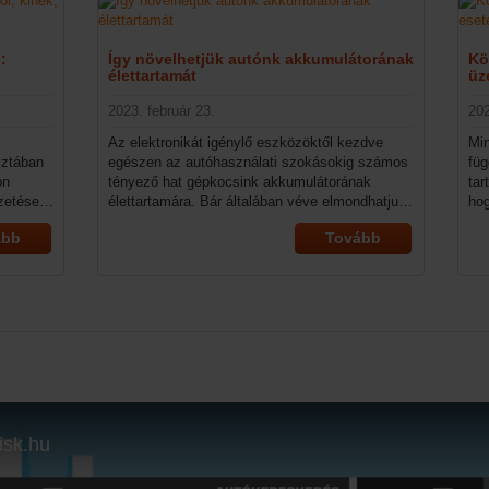
:
Így növelhetjük autónk akkumulátorának
Kö
élettartamát
üz
2023. február 23.
20
Az elektronikát igénylő eszközöktől kezdve
Min
sztában
egészen az autóhasználati szokásokig számos
füg
on
tényező hat gépkocsink akkumulátorának
tar
zetése
élettartamára. Bár általában véve elmondhatjuk,
hog
ennyit,
hogy körülbelül 3-5 évig számíthatunk arra,
még
ább
Tovább
ünkben
hogy az akkumulátor zökkenőmentesen
pá
t.
működik, az alkatrész hamarabb is
gon
tönkremehet. Ha azonban odafigyelünk néhány
ily
apróságra, meghosszabbíthatjuk az akku
enn
élettartamát – cikkünkben erre vonatkozó
tippeket mutatunk.
isk.hu