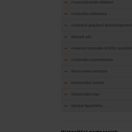
A szerződéskötés feltételei
A biztosítás időtartama
A kötelező gépjármű-felelősségbiztosít
Baleseti adó
A kötelező biztosítás (KGFB) szerző
A biztosítás szüneteltetése
Bonus-malus rendszer
Kártalanítási Számla
Kártalanítási Alap
Ajánljuk figyelmébe…