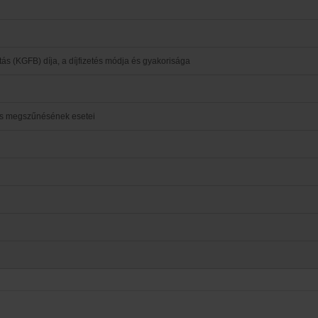
ás (KGFB) díja, a díjfizetés módja és gyakorisága
dés megszűnésének esetei