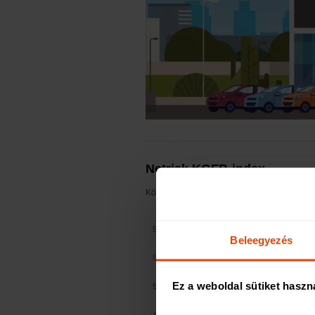
Netrisk KGFB-index
Kövesse nyomon a heti frissítésű KGFB-index
55000 Ft
Beleegyezés
52500 Ft
Ez a weboldal sütiket haszn
50000 Ft
47500 Ft