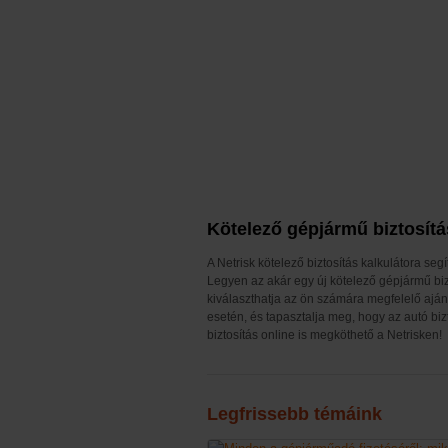
Kötelező gépjármű biztosítá
A Netrisk kötelező biztosítás kalkulátora s
Legyen az akár egy új kötelező gépjármű bizt
kiválaszthatja az ön számára megfelelő ajánl
esetén, és tapasztalja meg, hogy az autó biz
biztosítás online is megköthető a Netrisken!
Legfrissebb témáink