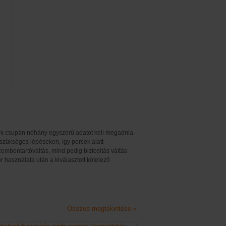
nnek csupán néhány egyszerű adatot kell megadnia.
 szükséges lépéseken, így percek alatt
zembentartóváltás, mind pedig biztosítás váltás
r használata után a kiválasztott kötelező
Összes megtekintése »