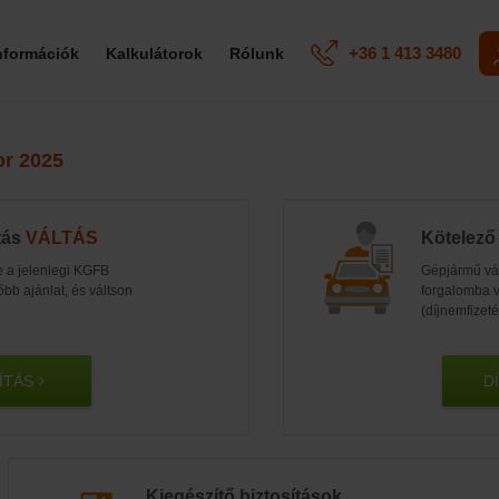
+36 1 413 3480
információk
Kalkulátorok
Rólunk
or 2025
tás
VÁLTÁS
Kötelező
e a jelenlegi KGFB
Gépjármű vás
b ajánlat, és váltson
forgalomba 
(díjnemfizet
ÍTÁS
D
Kiegészítő biztosítások