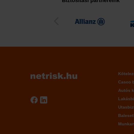
Biztosítási partnereink
Kötelez
Casco b
Autós k
Lakásbi
Utasbiz
Baleset
Munkané