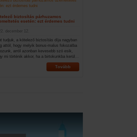
telező biztosítás párhuzamos
emeltetés esetén: ezt érdemes tudni
22. december 12.
t tudjuk, a kötelező biztosítás díja nagyban
g attól, hogy melyik bonus-malus fokozatba
tozunk, arról azonban kevesebb szó esik,
y mi történik akkor, ha a birtokunkba kerül
 egy jármű. A kötelező biztosításról
Tovább
rhuzamos üzemeltetés esetén is
doskodnunk kell, de vajon mi történik
enkor a bonus besorolásunkkal? Cikkünkben
ek részleteire térünk ki.