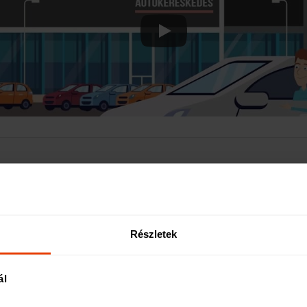
ünk segítségével a személygépjárművekre kötött kötelező biztosítások átlagdíjait.
Részletek
ál