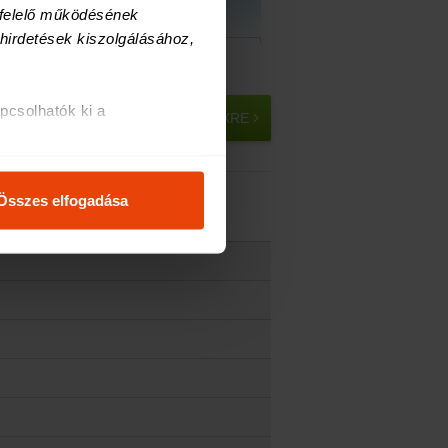
felelő működésének 
irdetések kiszolgálásához, 
2026.05.01
2026.06.01
2026.07.01
csolhatók ki a 
TOVÁBB A KGFB INDEXRE
i és analitikai 
Összes elfogadása
osításához, valamint 
inkkel megosztjuk az Ön 
l, amelyeket Ön adott meg 