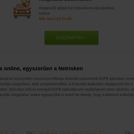
Kiegészítő gépjármű biztosítások díjszámítása,
kötése.
Már havi 153 Ft-tól!
DÍJSZÁMÍTÁS
s online, egyszerűen a Netrisken
egítségével könnyedén összehasonlíthatja biztosító partnereink KGFB ajánlatait, ö
osítás megkötése, akár szolgáltatóváltás, a biztosítás kalkulátor végigvezeti Önt a
atot. Spóroljon időt és energiát KGFB kalkulátorunk segítségével mind vásárlás, ü
tosítás megkötése sokkal egyszerűbb is lehet! Ne feledje, hogy a kötelező kalkuláto