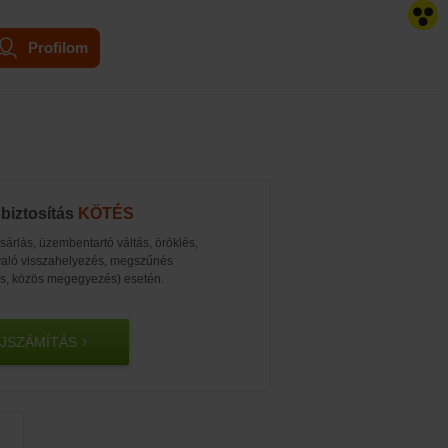
Profilom
 biztosítás
KÖTÉS
árlás, üzembentartó váltás, öröklés,
való visszahelyezés, megszűnés
és, közös megegyezés) esetén.
ÍJSZÁMÍTÁS