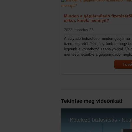
Minden a gépjárműadó fizetéséről
mikor, kinek, mennyit?
2023. március 28.
A súlyadó befizetése minden gépjármű-
üzembentartót érint, így fontos, hogy ti
legyünk a vonatkozó szabályokkal. Vaj
mentesülhetünk-e a gépjárműadó megfi
alól, mi a befizetés határideje, illetve m
Tov
és pontosan kinek kell fizetnünk? Cikk
sorra vesszük a leggyakoribb kérdéseke
Tekintse meg videónkat!
Kötelező biztosítsás - Netr