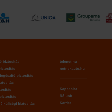
ő biztosítás
telenet.hu
iztosítás
netriskauto.hu
iegészítő biztosítás
ztosítás
Kapcsolat
tosítás
Rólunk
biztosítás
Karrier
lküliségi biztosítás