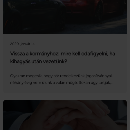
2020. január 14.
Vissza a kormányhoz: mire kell odafigyelni, ha
kihagyás után vezetünk?
Gyakran megesik, hogy bár rendelkezünk jogosítvánnyal,
néhány évig nem ülünk a volán mögé. Sokan úgy tartják,
hogy az autóvezetést nem lehet elfelejteni, azonban néhány
alapszabályt érdemes fejben tartani, mielőtt újra
beletaposunk a gázba. Mutatjuk, hogyan legyünk kihagyás
után is magabiztos autóvezetők!