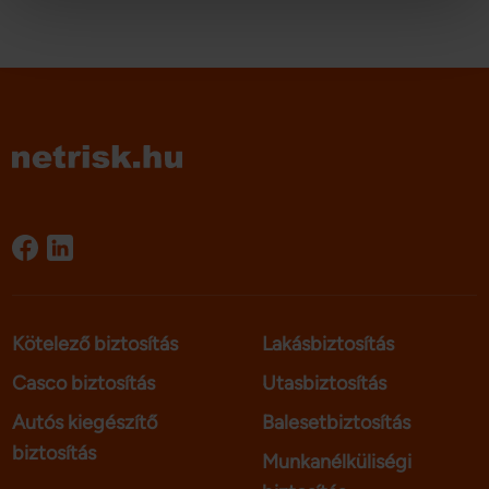
Sütiket használunk a tartalmak és hirdetések személyre 
szabásához, közösségi funkciók biztosításához, 
valamint weboldalforgalmunk elemzéséhez. Ezenkívül 
közösségi média-, hirdető- és elemező partnereinkkel 
megosztjuk az Ön weboldalhasználatra vonatkozó 
adatait, akik kombinálhatják az adatokat más olyan 
adatokkal, amelyeket Ön adott meg számukra vagy az 
Ön által használt más szolgáltatásokból gyűjtöttek.
Kötelező biztosítás
Lakásbiztosítás
Casco biztosítás
Utasbiztosítás
Autós kiegészítő
Balesetbiztosítás
biztosítás
Munkanélküliségi