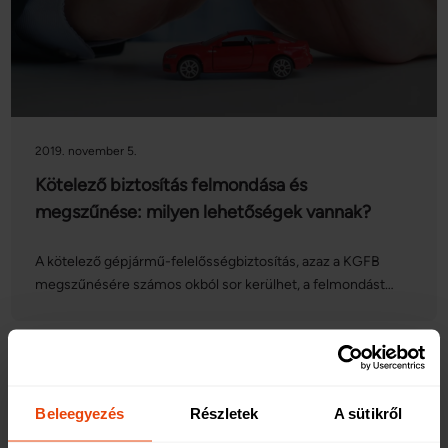
2019. november 5.
Kötelező biztosítás felmondása és
megszűnése: milyen lehetőségek vannak?
A kötelező gépjármű-felelősségbiztosítás, azaz a KGFB
megszűnésére számos okból sor kerülhet, a felmondást
pedig mind a szerződő fél, mind a biztosító
kezdeményezheti. Vegyük sorra, hogy pontosan milyen
esetekben szűnhet meg a kötelező biztosítás!
Beleegyezés
Részletek
A sütikről