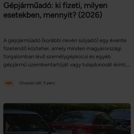
Gépjárműadó: ki fizeti, milyen
esetekben, mennyit? (2026)
A gépjárműadó (korábbi nevén súlyadó) egy évente
fizetendő közteher, amely minden magyarországi
forgalomban lévő személygépkocsi és egyéb
gépjármű üzembentartóját vagy tulajdonosát érinti.
Az adó mértéke 2025-től inflációkövetővé vált, így
évről évre változhat. A gépjárműadót 2026-ban egy
Olvasási idő: 5 perc
kgfb
összegben, április 15-ig kell befizetni. Cikkünkben
bemutatjuk, hogy pontosan kinek, mennyit kell
fizetnie, milyen kedvezmények és mentességek
vehetők igénybe, valamint azt is, mire kell figyelni
gépjármű adásvétele esetén.