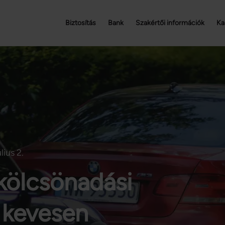
Biztosítás
Bank
Szakértői információk
Ka
lius 2.
kölcsönadási
 kevesen