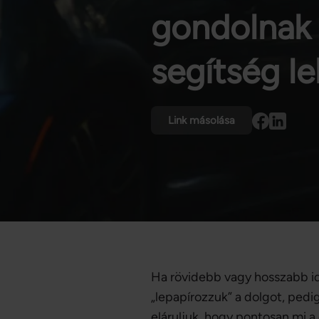
gondolnak 
segítség l
Link másolása
Ha rövidebb vagy hosszabb id
„lepapírozzuk” a dolgot, ped
eláruljuk, hogy pontosan mi 