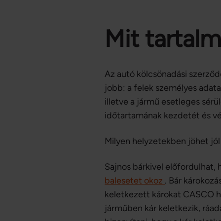
Mit tartal
Az autó kölcsönadási szerződé
jobb: a felek személyes adatai
illetve a jármű esetleges sér
időtartamának kezdetét és vé
Milyen helyzetekben jöhet jó
Sajnos bárkivel előfordulhat,
balesetet okoz
. Bár károkozá
keletkezett károkat CASCO hí
járműben kár keletkezik, ráa