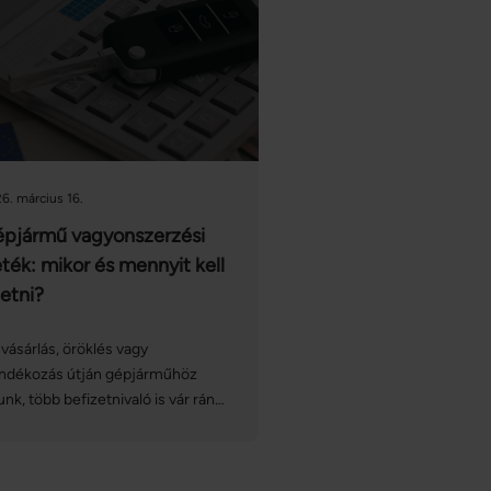
6. március 16.
pjármű vagyonszerzési
leték: mikor és mennyit kell
zetni?
vásárlás, öröklés vagy
ándékozás útján gépjárműhöz
unk, több befizetnivaló is vár ránk,
ynek egy lényeges tétele az autó
yonszerzési illetéke. Az illeték
szege azonban számos tényezőtől