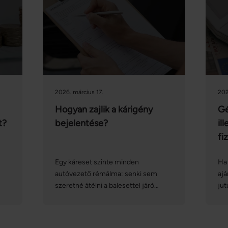
2026. március 17.
202
Hogyan zajlik a kárigény
Gé
t?
bejelentése?
il
fi
Egy káreset szinte minden
Ha 
autóvezető rémálma: senki sem
aj
szeretné átélni a balesettel járó
jut
stresszhelyzetet, a kárbejelentést, a
mel
kárrendezés folyamatát, és az
vag
ezekkel járó adminisztrációt. Ezúttal
ös