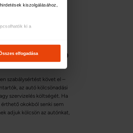
az üzembentartói jog
irdetések kiszolgálásához, 
csönadás esetén feltétlenül
ysértésért nem vonhatnak
csolhatók ki a 
i és analitikai 
 kárt okoz?
Összes elfogadása
osításához, valamint 
inkkel megosztjuk az Ön 
l, amelyeket Ön adott meg 
en szabálysértést követ el –
entartók, az autó kölcsönadási
gy szervizelés költségét. Ha
l érthető okokból senki sem
snek adjuk kölcsön az autónkat,