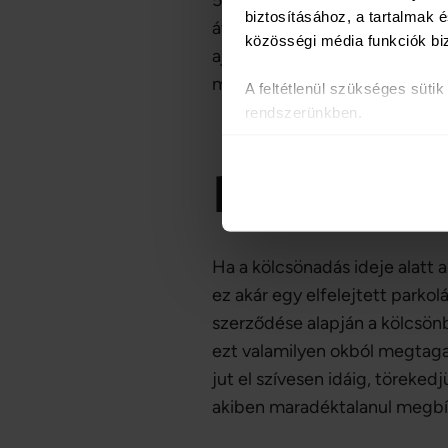
50%-át kell megfizetni, kivév
biztosításához, a tartalmak
átruházása adminisztrációval 
közösségi média funkciók bi
ajánlott élni ezzel a lehetős
minket felelősségre.
A feltétlenül szükséges süti
rendszerünkben.
Az oldal használatával kapcs
partnereinkkel, akik ezeket m
Mi történik
Sütiket használunk a tartalm
weboldalforgalmunk elemzésé
weboldalhasználatra vonatkoz
Ha a kölcsönadás ideje alatt 
számukra vagy az Ön által ha
ez akár egy elfelejtett parkol
szerződése alapján a kölcsön
ezt valamilyen okból megtaga
jut el szívesen idáig, töreked
akiben maradéktalanul megbí