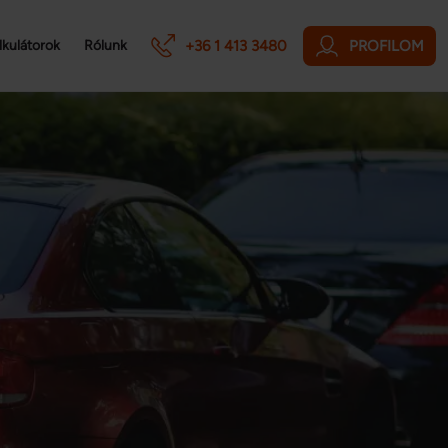
+36 1 413 3480
PROFILOM
lkulátorok
Rólunk