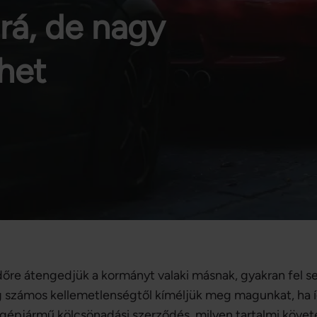
rá, de nagy
ehet
őre átengedjük a kormányt valaki másnak, gyakran fel 
ig számos kellemetlenségtől kíméljük meg magunkat, ha 
a gépjármű kölcsönadási szerződés, milyen tartalmi köve