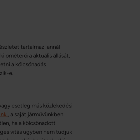
észletet tartalmaz, annál
kilométeróra aktuális állását,
tetni a kölcsönadás
zik-e.
 vagy esetleg más közlekedési
sunk
, a saját járművünkben
len, ha a kölcsönadott
leges vitás ügyben nem tudjuk