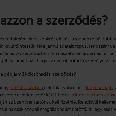
mazzon a szerződés?
s tartalmára nincs konkrét előírás, azonban minél több r
n kívül tüntessük fel a jármű adatait (típus, rendszám), a 
üléseit is. A szerződésben természetesen érdemes feltün
gét, valamint azt, hogy az üzembentartó személye válto
l a gépjármű kölcsönadási szerződés?
 hogy
parkolás közben
nekitolat valaminek,
kátyúba hajt
,
s esetén a vétlen sofőr kárát fedezi a
kötelező biztosítá
ján az üzembentartónak kell fizetnie. Rendkívül kellemet
dásul ha csak szóbeli megállapodást kötöttünk, egy eset