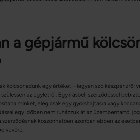
n a gépjármű kölcsö
?
ek kölcsönadunk egy értéket – legyen szó készpénzről va
szülessen az egyletről. Egy írásbeli szerződéssel bebizt
osítana minket, elég csak egy gyorshajtásra vagy koccaná
ssal egy időben nem ruházzuk át az üzembentartói jogok
, a szerződésnek köszönhetően azonban ebben az esetben
be vevőre.