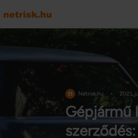
Netrisk.hu
•
2021. jú
Gépjármű 
szerződés: