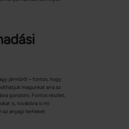
nadási
gy járműről – fontos, hogy
osíthatjuk magunkat arra az
sra gondolni. Fontos részlet,
at is, továbbra is mi
 az anyagi terheket