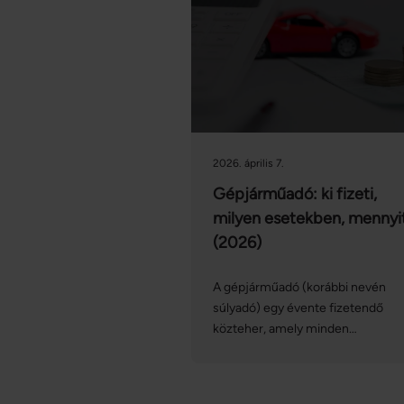
2026. április 7.
Gépjárműadó: ki fizeti,
milyen esetekben, mennyi
(2026)
A gépjárműadó (korábbi nevén
súlyadó) egy évente fizetendő
közteher, amely minden
magyarországi forgalomban lévő
személygépkocsi és egyéb
gépjármű üzembentartóját vagy