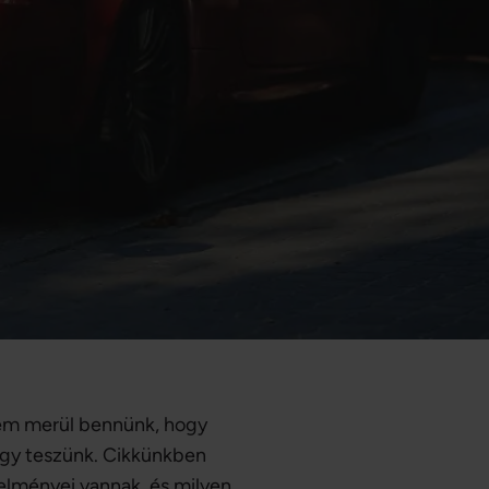
sem merül bennünk, hogy
így teszünk. Cikkünkben
telményei vannak, és milyen