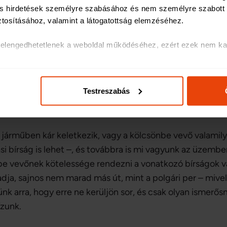
e, ha az eljárás egyenesági rokonok között történik. Bár 
 és hirdetések személyre szabásához és nem személyre szabott h
és gyakran anyagi kiadással jár, hosszabb időtartamú köl
ztosításához, valamint a látogatottság elemzéséhez
.
éggel, hiszen így egy esetleges károkozásért vagy szabál
k elengedhetetlenek a weboldal működéséhez, ezért ezek nem kap
olatos egyes információkat megosztjuk közösségi média-, hirdetés
ás, általuk gyűjtött adatokkal is összekapcsolhatják.
, ha a kölcsönbe vevő
Testreszabás
ak és hirdetések személyre szabásához, közösségi funkciók bizt
hez. Ezenkívül közösségi média-, hirdető- és elemező partnere
ó adatait, akik kombinálhatják az adatokat más olyan adatokka
a járműben kár keletkezik, vagy a kölcsönbe vevő valamily
sznált más szolgáltatásokból gyűjtöttek.
ási bírság is lehet –, és továbbra is mi vagyunk az üzemb
be vevőnek kötelessége rendezni a vonatkozó bírságok va
dja, sajnos nem marad más út, mint a polgári per – mive
jünk arra, hogy erre ne kerüljön sor, és csak olyan ismerő
zunk.