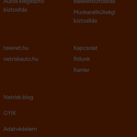
Autós kiegészítő
Balesetbiztosítás
biztosítás
Munkanélküliségi
biztosítás
telenet.hu
Kapcsolat
netriskauto.hu
Rólunk
Karrier
Netrisk blog
GYIK
Adatvédelem