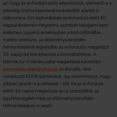
az, hogy az évforduló előtt ellenőrizzük, elérhető-e a
jelenlegi biztosításunknál kedvezőbb ajánlat a
számunkra. Ezt legkorábban az évforduló előtt 60
nappal érdemes megtenni, azonban halogatni sem
érdemes, ugyanis amennyiben a biztosítóváltás
mellett döntünk, az előzményszerződés
felmondásának legkésőbb az évfordulót megelőző
30. napig be kell érkeznie a biztosítónkhoz. A
Netrisk.hu-n néhány adat megadását követően
könnyedén ellenőrizhetjük
az aktuális, ránk
vonatkozó KGFB ajánlatokat, így eldönthetjük, hogy
jobban járunk-e a váltással – sőt, ha az évforduló
előtti 33. napig megkötjük az új szerződést, az
ügyfélszolgálat még az előzményszerződés
felmondásában is segít!