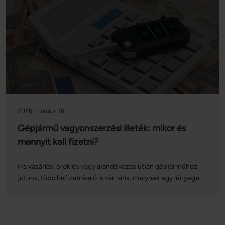
lehetőségeket is!
2026. március 16.
Gépjármű vagyonszerzési illeték: mikor és
mennyit kell fizetni?
Ha vásárlás, öröklés vagy ajándékozás útján gépjárműhöz
jutunk, több befizetnivaló is vár ránk, melynek egy lényeges
tétele az autó vagyonszerzési illetéke. Az illeték összege
azonban számos tényezőtől függ: vajon mennyit kell
fizetnünk és mikor? Vannak-e olyan esetek, amikor
mentesülünk az illetékfizetés alól? Cikkünkben sorra