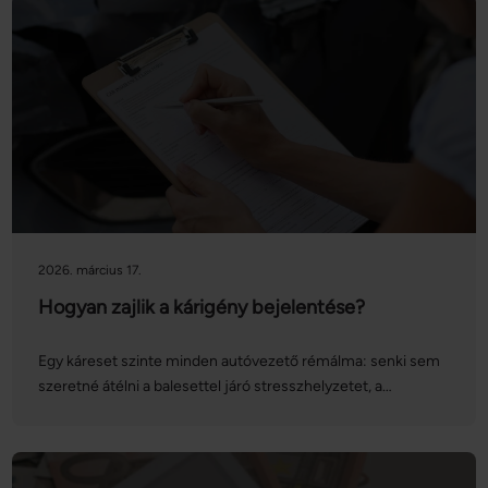
2025-től inflációkövetővé vált, így évről évre változhat. A
gépjárműadót 2026-ban egy összegben, április 15-ig kell
befizetni. Cikkünkben bemutatjuk, hogy pontosan kinek,
mennyit kell fizetnie, milyen kedvezmények és
mentességek vehetők igénybe, valamint azt is, mire kell
figyelni gépjármű adásvétele esetén.
2026. március 17.
Hogyan zajlik a kárigény bejelentése?
Egy káreset szinte minden autóvezető rémálma: senki sem
szeretné átélni a balesettel járó stresszhelyzetet, a
kárbejelentést, a kárrendezés folyamatát, és az ezekkel járó
adminisztrációt. Ezúttal abban segítünk, hogy a kárigény
bejelentése gördülékenyebben menjen: sorra vesszük a
kárrendezés folyamatát, valamint a különböző