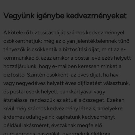
Vegyünk igénybe kedvezményeket
A kötelező biztosítás díját számos kedvezménnyel
csökkenthetjük: még az olyan jelentéktelennek tűnő
tényezők is csökkentik a biztosítási díjat, mint az e-
kommunikáció, azaz amikor a postai levelezés helyett
hozzájárulunk, hogy e-mailben keressen minket a
biztosító. Szintén csökkenti az éves díjat, ha havi
vagy negyedéves helyett éves díjfizetést választunk,
és postai csekk helyett bankkártyával vagy
átutalással rendezzük az aktuális összeget. Ezeken
kívül még számos kedvezmény létezik, amelyekre
érdemes odafigyelni: kaphatunk kedvezményt
például lakásméret, évszaknak megfelelő
gumiabroncs-használat, gyermekek életkora,