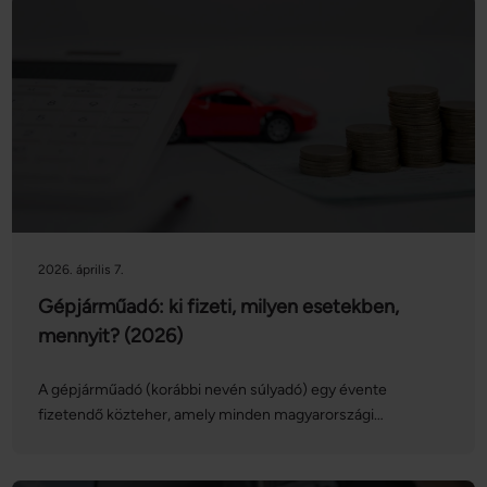
2026. április 7.
Gépjárműadó: ki fizeti, milyen esetekben,
mennyit? (2026)
A gépjárműadó (korábbi nevén súlyadó) egy évente
fizetendő közteher, amely minden magyarországi
forgalomban lévő személygépkocsi és egyéb gépjármű
üzembentartóját vagy tulajdonosát érinti. Az adó mértéke