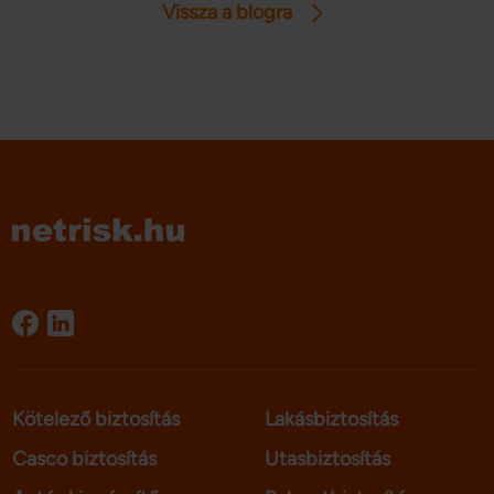
Vissza a blogra
vesszük a gépjármű vagyonszerzési illeték részleteit.
Kötelező biztosítás
Lakásbiztosítás
Casco biztosítás
Utasbiztosítás