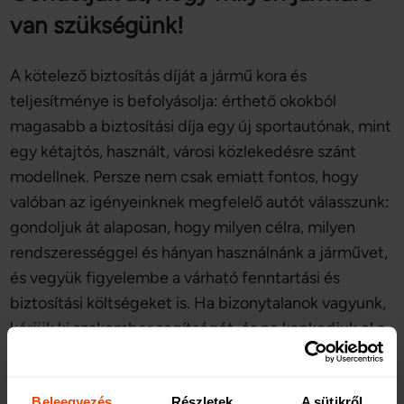
van szükségünk!
A kötelező biztosítás díját a jármű kora és
teljesítménye is befolyásolja: érthető okokból
magasabb a biztosítási díja egy új sportautónak, mint
egy kétajtós, használt, városi közlekedésre szánt
modellnek. Persze nem csak emiatt fontos, hogy
valóban az igényeinknek megfelelő autót válasszunk:
gondoljuk át alaposan, hogy milyen célra, milyen
rendszerességgel és hányan használnánk a járművet,
és vegyük figyelembe a várható fenntartási és
biztosítási költségeket is. Ha bizonytalanok vagyunk,
kérjük ki szakember segítségét, és ne kapkodjuk el a
döntést: az autóvásárlás életünk egyik legfontosabb
beruházása, amely a megvásárlást követően is
Beleegyezés
Részletek
A sütikről