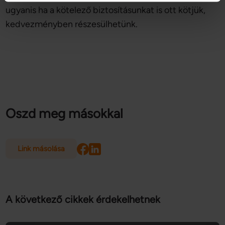
ugyanis ha a kötelező biztosításunkat is ott kötjük,
Sütiket használunk a tartalmak és hirdetések személyre 
kedvezményben részesülhetünk.
szabásához, közösségi funkciók biztosításához, 
valamint weboldalforgalmunk elemzéséhez. Ezenkívül 
közösségi média-, hirdető- és elemező partnereinkkel 
megosztjuk az Ön weboldalhasználatra vonatkozó 
adatait, akik kombinálhatják az adatokat más olyan 
adatokkal, amelyeket Ön adott meg számukra vagy az 
Ön által használt más szolgáltatásokból gyűjtöttek.
Oszd meg másokkal
Link másolása
A következő cikkek érdekelhetnek