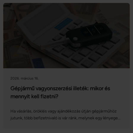
bejelentése gördülékenyebben menjen: sorra vesszük a
kárrendezés folyamatát, valamint a különböző
lehetőségeket is!
2026. március 16.
Gépjármű vagyonszerzési illeték: mikor és
mennyit kell fizetni?
Ha vásárlás, öröklés vagy ajándékozás útján gépjárműhöz
jutunk, több befizetnivaló is vár ránk, melynek egy lényeges
tétele az autó vagyonszerzési illetéke. Az illeték összege
azonban számos tényezőtől függ: vajon mennyit kell