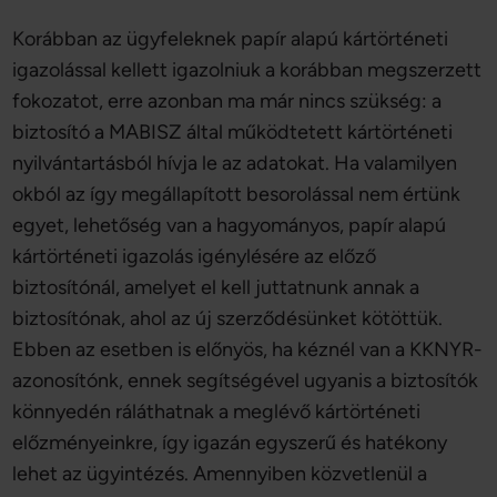
Korábban az ügyfeleknek papír alapú kártörténeti
igazolással kellett igazolniuk a korábban megszerzett
fokozatot, erre azonban ma már nincs szükség: a
biztosító a MABISZ által működtetett kártörténeti
nyilvántartásból hívja le az adatokat. Ha valamilyen
okból az így megállapított besorolással nem értünk
egyet, lehetőség van a hagyományos, papír alapú
kártörténeti igazolás igénylésére az előző
biztosítónál, amelyet el kell juttatnunk annak a
biztosítónak, ahol az új szerződésünket kötöttük.
Ebben az esetben is előnyös, ha kéznél van a KKNYR-
azonosítónk, ennek segítségével ugyanis a biztosítók
könnyedén ráláthatnak a meglévő kártörténeti
előzményeinkre, így igazán egyszerű és hatékony
lehet az ügyintézés. Amennyiben közvetlenül a