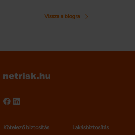
fizetnünk és mikor? Vannak-e olyan esetek, amikor
mentesülünk az illetékfizetés alól? Cikkünkben sorra
Vissza a blogra
vesszük a gépjármű vagyonszerzési illeték részleteit.
Kötelező biztosítás
Lakásbiztosítás