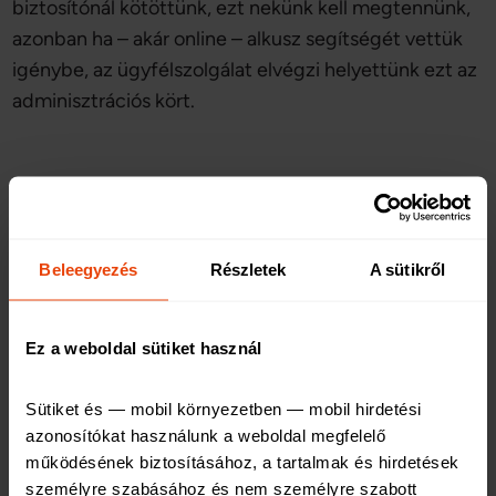
biztosítónál kötöttünk, ezt nekünk kell megtennünk,
azonban ha – akár online – alkusz segítségét vettük
igénybe, az ügyfélszolgálat elvégzi helyettünk ezt az
adminisztrációs kört.
Beleegyezés
Részletek
A sütikről
Oszd meg másokkal
Ez a weboldal sütiket használ
Link másolása
Sütiket és — mobil környezetben — mobil hirdetési 
azonosítókat használunk a weboldal megfelelő 
működésének biztosításához, a tartalmak és hirdetések 
A következő cikkek érdekelhetnek
személyre szabásához és nem személyre szabott 