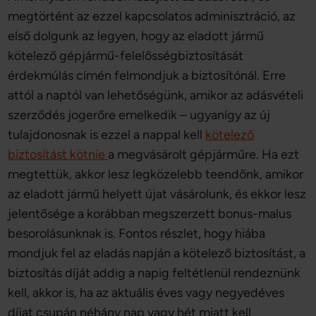
megtörtént az ezzel kapcsolatos adminisztráció, az
első dolgunk az legyen, hogy az eladott jármű
kötelező gépjármű-felelősségbiztosítását
érdekmúlás címén felmondjuk a biztosítónál. Erre
attól a naptól van lehetőségünk, amikor az adásvételi
szerződés jogerőre emelkedik – ugyanígy az új
tulajdonosnak is ezzel a nappal kell
kötelező
biztosítást kötnie
a megvásárolt gépjárműre. Ha ezt
megtettük, akkor lesz legközelebb teendőnk, amikor
az eladott jármű helyett újat vásárolunk, és ekkor lesz
jelentősége a korábban megszerzett bonus-malus
besorolásunknak is. Fontos részlet, hogy hiába
mondjuk fel az eladás napján a kötelező biztosítást, a
biztosítás díját addig a napig feltétlenül rendeznünk
kell, akkor is, ha az aktuális éves vagy negyedéves
díjat csupán néhány nap vagy hét miatt kell