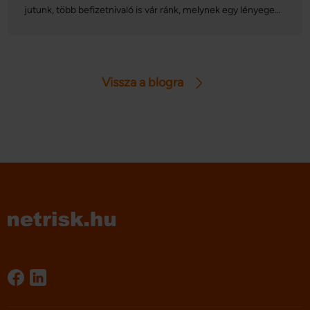
jutunk, több befizetnivaló is vár ránk, melynek egy lényeges
tétele az autó vagyonszerzési illetéke. Az illeték összege
azonban számos tényezőtől függ: vajon mennyit kell
fizetnünk és mikor? Vannak-e olyan esetek, amikor
mentesülünk az illetékfizetés alól? Cikkünkben sorra
Vissza a blogra
vesszük a gépjármű vagyonszerzési illeték részleteit.