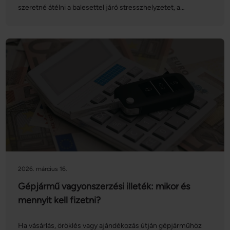
szeretné átélni a balesettel járó stresszhelyzetet, a
kárbejelentést, a kárrendezés folyamatát, és az ezekkel járó
adminisztrációt. Ezúttal abban segítünk, hogy a kárigény
bejelentése gördülékenyebben menjen: sorra vesszük a
kárrendezés folyamatát, valamint a különböző
lehetőségeket is!
2026. március 16.
Gépjármű vagyonszerzési illeték: mikor és
mennyit kell fizetni?
Ha vásárlás, öröklés vagy ajándékozás útján gépjárműhöz