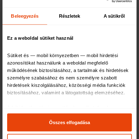
fogjuk, mikor van lehetőségünk a biztosítóváltásra.
Ha a váltás mellett döntünk, felmondási
Beleegyezés
Részletek
A sütikről
szándékunkat az évforduló előtti 60. és 30. nap
között jelezhetjük a biztosító felé – ennél hamarabb
Ez a weboldal sütiket használ
nem érdemes kalkulálni, ugyanis a biztosítók 60
naponta tehetik közzé az új tarifáikat.
Sütiket és — mobil környezetben — mobil hirdetési 
azonosítókat használunk a weboldal megfelelő 
működésének biztosításához, a tartalmak és hirdetések 
személyre szabásához és nem személyre szabott 
hirdetések kiszolgálásához, közösségi média funkciók 
biztosításához, valamint a látogatottság elemzéséhez
.
Oszd meg másokkal
A feltétlenül szükséges sütik elengedhetetlenek a 
weboldal működéséhez, ezért ezek nem kapcsolhatók ki 
a rendszerünkben.
Összes elfogadása
Link másolása
Az oldal használatával kapcsolatos egyes információkat 
megosztjuk közösségi média-, hirdetési és analitikai 