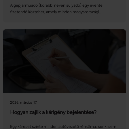
A gépjárműadó (korábbi nevén súlyadó) egy évente
fizetendő közteher, amely minden magyarországi
forgalomban lévő személygépkocsi és egyéb gépjármű
üzembentartóját vagy tulajdonosát érinti. Az adó mértéke
2025-től inflációkövetővé vált, így évről évre változhat. A
gépjárműadót 2026-ban egy összegben, április 15-ig kell
befizetni. Cikkünkben bemutatjuk, hogy pontosan kinek,
mennyit kell fizetnie, milyen kedvezmények és
mentességek vehetők igénybe, valamint azt is, mire kell
figyelni gépjármű adásvétele esetén.
2026. március 17.
Hogyan zajlik a kárigény bejelentése?
Egy káreset szinte minden autóvezető rémálma: senki sem