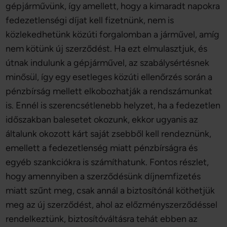
gépjárművünk, így amellett, hogy a kimaradt napokra
fedezetlenségi díjat kell fizetnünk, nem is
közlekedhetünk közúti forgalomban a járművel, amíg
nem kötünk új szerződést. Ha ezt elmulasztjuk, és
útnak indulunk a gépjárművel, az szabálysértésnek
minősül, így egy esetleges közúti ellenőrzés során a
pénzbírság mellett elkobozhatják a rendszámunkat
is. Ennél is szerencsétlenebb helyzet, ha a fedezetlen
időszakban balesetet okozunk, ekkor ugyanis az
általunk okozott kárt saját zsebből kell rendeznünk,
emellett a fedezetlenség miatt pénzbírságra és
egyéb szankciókra is számíthatunk. Fontos részlet,
hogy amennyiben a szerződésünk díjnemfizetés
miatt szűnt meg, csak annál a biztosítónál köthetjük
meg az új szerződést, ahol az előzményszerződéssel
rendelkeztünk, biztosítóváltásra tehát ebben az