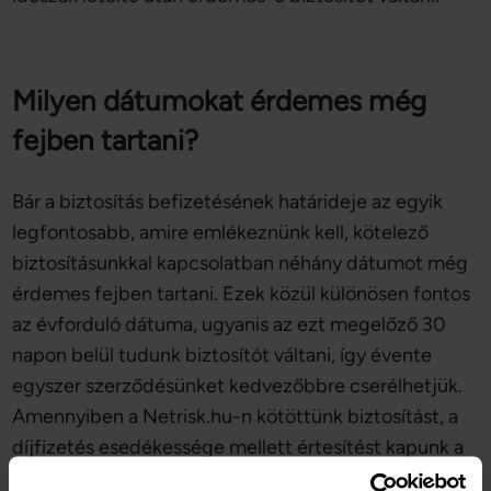
Milyen dátumokat érdemes még
fejben tartani?
Bár a biztosítás befizetésének határideje az egyik
legfontosabb, amire emlékeznünk kell, kötelező
biztosításunkkal kapcsolatban néhány dátumot még
érdemes fejben tartani. Ezek közül különösen fontos
az évforduló dátuma, ugyanis az ezt megelőző 30
napon belül tudunk biztosítót váltani, így évente
egyszer szerződésünket kedvezőbbre cserélhetjük.
Amennyiben a Netrisk.hu-n kötöttünk biztosítást, a
díjfizetés esedékessége mellett értesítést kapunk a
közelgő évfordulóról is, így minden évben tudni