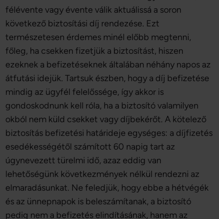
félévente vagy évente válik aktuálissá a soron
következő biztosítási díj rendezése. Ezt
természetesen érdemes minél előbb megtenni,
főleg, ha csekken fizetjük a biztosítást, hiszen
ezeknek a befizetéseknek általában néhány napos az
átfutási idejük. Tartsuk észben, hogy a díj befizetése
mindig az ügyfél felelőssége, így akkor is
gondoskodnunk kell róla, ha a biztosító valamilyen
okból nem küld csekket vagy díjbekérőt. A kötelező
biztosítás befizetési határideje egységes: a díjfizetés
esedékességétől számított 60 napig tart az
úgynevezett türelmi idő, azaz eddig van
lehetőségünk következmények nélkül rendezni az
elmaradásunkat. Ne feledjük, hogy ebbe a hétvégék
és az ünnepnapok is beleszámítanak, a biztosító
pedig nem a befizetés elindításának, hanem az