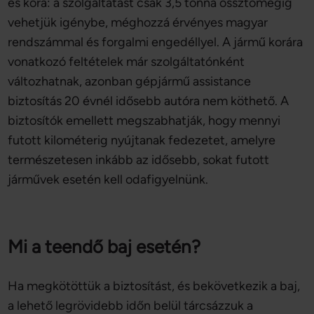
és kora: a szolgáltatást csak 3,5 tonna össztömegig
vehetjük igénybe, méghozzá érvényes magyar
rendszámmal és forgalmi engedéllyel. A jármű korára
vonatkozó feltételek már szolgáltatónként
változhatnak, azonban gépjármű assistance
biztosítás 20 évnél idősebb autóra nem köthető. A
biztosítók emellett megszabhatják, hogy mennyi
futott kilométerig nyújtanak fedezetet, amelyre
természetesen inkább az idősebb, sokat futott
járművek esetén kell odafigyelnünk.
Mi a teendő baj esetén?
Ha megkötöttük a biztosítást, és bekövetkezik a baj,
a lehető legrövidebb időn belül tárcsázzuk a