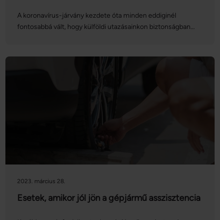
A koronavírus-járvány kezdete óta minden eddiginél
fontosabbá vált, hogy külföldi utazásainkon biztonságban
legyünk, így az idei főszezonban is nagyobb hangsúlyt
kapnak az utasbiztosítások. Mielőtt útnak indulnánk,
alaposan át kell gondolnunk, hogy melyik utasbiztosítást
választjuk, és hogy vajon elég-e a bankkártyához járó
biztosítás, vagy az Európai Egészségbiztosítási Kártya.
Cikkünkben ezeknek jártunk utána!
2023. március 28.
Esetek, amikor jól jön a gépjármű asszisztencia