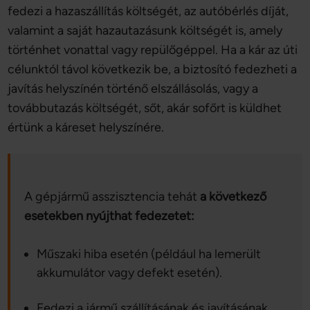
fedezi a hazaszállítás költségét, az autóbérlés díját,
valamint a saját hazautazásunk költségét is, amely
történhet vonattal vagy repülőgéppel. Ha a kár az úti
célunktól távol következik be, a biztosító fedezheti a
javítás helyszínén történő elszállásolás, vagy a
továbbutazás költségét, sőt, akár sofőrt is küldhet
értünk a káreset helyszínére.
A gépjármű asszisztencia tehát
a következő
esetekben nyújthat fedezetet:
Műszaki hiba esetén (például ha lemerült
akkumulátor vagy defekt esetén).
Fedezi a jármű szállításának és javításának