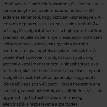
kötvényen található telefonszámot, és jelentsük be a
káreseményt – ezt a telefonszámot indulás előtt
érdemes elmenteni, hogy biztosan kéznél legyen. A
legtöbb gépjármű asszisztencia szolgáltatás 0-24
órás ügyfélszolgálatot biztosít a bajba jutott sofőrök
számára, és jellemzően a nyelvi akadályok miatt sem
kell aggódnunk, a hívásunk ugyanis a legtöbb
esetben a magyar ügyfélszolgálatra érkezik be. A
bejelentést követően a szolgáltatást nyújtó cég
azonnal elkezdi megszervezni a hibaelhárítást, akár
belföldön, akár külföldön történt a baj. Bár a legtöbb
szolgáltató csak belföldön garantálja, hogy adott
időn belül (általában 40 perc-1 óra) a helyszínre ér a
segítség, vannak biztosítók, akik külföldön is vállalják
ugyanezt, így biztosításkötés előtt mindig
ellenőrizzük a részleteket a a szerződési