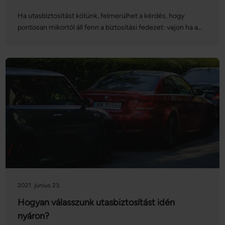
Ha utasbiztosítást kötünk, felmerülhet a kérdés, hogy
pontosan mikortól áll fenn a biztosítási fedezet: vajon ha a
reptéren megcsúszunk és kibicsaklik a bokánk,
számíthatunk kártérítésre? Mi a helyzet akkor, ha útközben
lerobban az autó, ám még nem érkeztünk meg a
célországba? Cikkünkben eláruljuk a részleteket!
2021. június 23.
Hogyan válasszunk utasbiztosítást idén
nyáron?