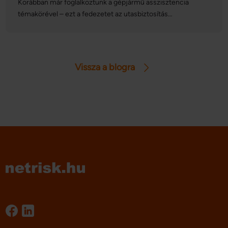
Korábban már foglalkoztunk a gépjármű asszisztencia
témakörével – ezt a fedezetet az utasbiztosítás
tartalmazhatja, és autós utazásnál lehet hasznunkra.
Célszerű közelebbről is szemügyre venni azokat az
eseteket, amikor a szolgáltatás segíthet, illetve nem árt
tisztában lenni azzal sem, hogy milyen jellegű segítséget
Vissza a blogra
kaphatunk a biztosítótól. Cikkünkben mutatjuk az ezzel
kapcsolatos legfontosabb tudnivalókat!