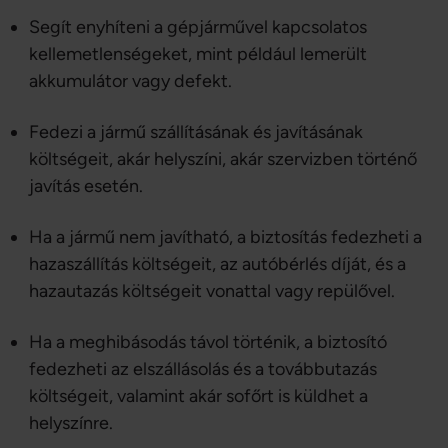
adatokkal, amelyeket Ön adott meg számukra vagy az 
Segít enyhíteni a gépjárművel kapcsolatos
Ön által használt más szolgáltatásokból gyűjtöttek.
kellemetlenségeket, mint például lemerült
akkumulátor vagy defekt.
Fedezi a jármű szállításának és javításának
költségeit, akár helyszíni, akár szervizben történő
javítás esetén.
Ha a jármű nem javítható, a biztosítás fedezheti a
hazaszállítás költségeit, az autóbérlés díját, és a
hazautazás költségeit vonattal vagy repülővel.
Ha a meghibásodás távol történik, a biztosító
fedezheti az elszállásolás és a továbbutazás
költségeit, valamint akár sofőrt is küldhet a
helyszínre.