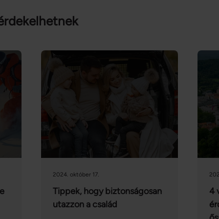
érdekelhetnek
2024. október 17.
202
re
Tippek, hogy biztonságosan
4 
utazzon a család
ér
ős