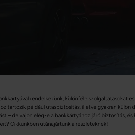
ankkártyával rendelkezünk, különféle szolgáltatásokat
 tartozik például utasbiztosítás, illetve gyakran külön d
ást – de vajon elég-e a bankkártyához járó biztosítás, és
eleit? Cikkünkben utánajártunk a részleteknek!