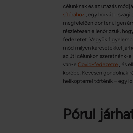
célunknak és az utazás módjá
sítúrához
, egy horvátországi
megfelelően dönteni. Igen ám
részletesen ellenőrizzük, ho
fedezetet. Vegyük figyelembe 
mód milyen káresetekkel járh
az úti célunkon szeretnénk-e 
van-e
Covid-fedezetre
, és e
körébe. Kevesen gondolnak rá,
helikopterrel történik – egy i
Pórul járha