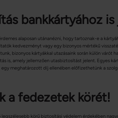
tás bankkártyához is 
 érdemes alaposan utánanézni, hogy tartoznak-e a kártyá
atók kedvezményt vagy egy bizonyos mértékű visszatérí
atunk, bizonyos kártyákkal utazásaink során külön várót h
tás is, amely jellemzően utasbiztosítást jelent. Egyes ká
 egy meghatározott díj ellenében előfizethetünk a szolgá
k a fedezetek körét!
ő legszélesebb körű biztosítási védelem érdekében nagyo