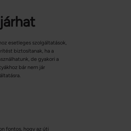
járhat
hoz esetleges szolgáltatások,
tést biztosítanak, ha a
asználhatunk, de gyakori a
rtyákhoz bár nem jár
ltatásra.
n fontos, hogy az úti