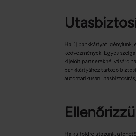
Utasbiztosí
Ha új bankkártyát igénylünk,
kedvezmények. Egyes szolgált
kijelölt partnereknél vásárolh
bankkártyához tartozó biztosí
automatikusan utasbiztosítás,
Ellenőrizzü
Ha külföldre utazunk, a lehet