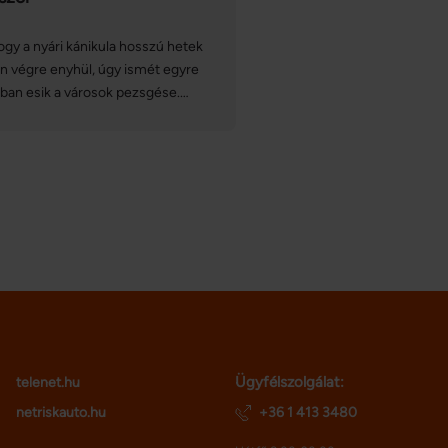
gy a nyári kánikula hosszú hetek
n végre enyhül, úgy ismét egyre
ban esik a városok pezsgése.
nek megfelelően ebben az
szakban olyan híres európai
ztronómiai és kulturális
gramsorozatok, fesztiválok
rülnek megrendezésre, amelyek
ött sokan találhatnak kedvükre
lót. Cikkünkben összeszedtünk
gy nagy kedvencet.
Ügyfélszolgálat:
telenet.hu
netriskauto.hu
+36 1 413 3480