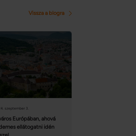
Vissza a blogra
4. szeptember 3.
város Európában, ahová
demes ellátogatni idén
szel