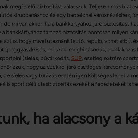
nak megfelelő biztosítást válasszuk. Teljesen más bizto
 autós kiruccanáshoz és egy barcelonai városnézéshez, 
, de mi van akkor, ha a bankkártyához járó biztosítást 
gy a bankkártyához tartozó biztosítás pontosan milyen k
azt is, hogy mivel utaznánk (autó, repülő, vonat stb.), é
at (poggyászkésés, műszaki meghibásodás, csatlakozás l
sportolni (síelés, búvárkodás,
SUP
, esetleg extrém sporto
llenőrizzük, hogy az ezekkel járó esetleges káreseménye
 de síelés vagy túrázás esetén igen költséges lehet a me
deális sport célú utasbiztosítás ezeket a fedezeteket is t
tunk, ha alacsony a ká