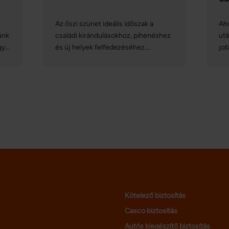
Az őszi szünet ideális időszak a
Aho
ünk
családi kirándulásokhoz, pihenéshez
utá
gy
és új helyek felfedezéséhez.
job
s
Azonban, hogy az utazás
En
stresszmentes és biztonságos
idő
legyen, fontos néhány előkészületet
gas
és óvintézkedést tenni.
pro
ke
köz
va
né
Kötelező biztosítás
Casco biztosítás
Autós kiegészítő biztosítás