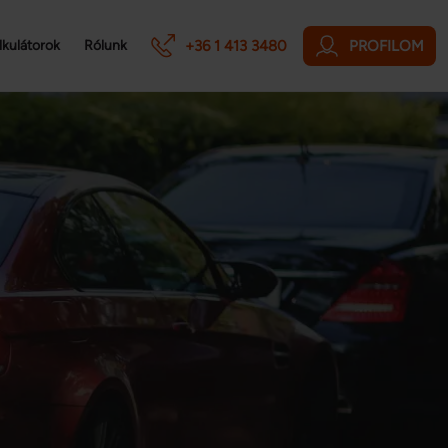
+36 1 413 3480
PROFILOM
lkulátorok
Rólunk