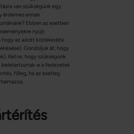
sításra van szükségünk egy
így érdemes ennek
használnánk? Ebben az esetben
áreseményekre nyújt
s hogy az adott közlekedési
ekésése). Gondoljuk át, hogy
k), illetve, hogy szükségünk
k beletartoznak-e a fedezetek
ntés, főleg, ha az esetleg
artalmazza.
rtérítés