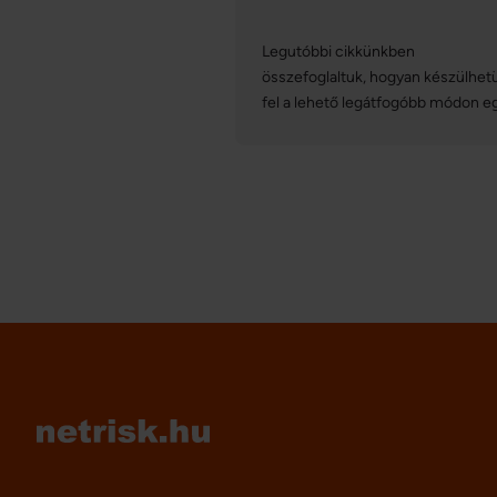
Legutóbbi cikkünkben
összefoglaltuk, hogyan készülhet
fel a lehető legátfogóbb módon e
sítúrára, így szó esett a síbiztosítá
jelentőségéről is. Ezúttal magát a
biztosítást vesszük górcső alá:
nézzük, hogyan köthetünk
síbiztosítást online, mire kell
figyelnünk, és mit kell tennünk, ha
esetleg bekövetkezik a baj!