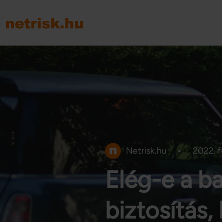
Netrisk.hu
•
2022. f
Elég-e a b
biztosítás,