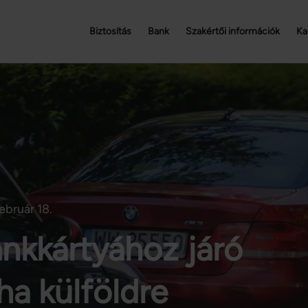
Biztosítás
Bank
Szakértői információk
Ka
ebruár 18.
ankkártyához járó
 ha külföldre