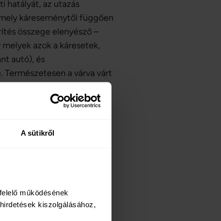
i hatályát, az utazás
 amely káreseménytől függően
érítés összege elenyésző –
 melyek azok a káresetek,
nt autó), és
e. Természetesen a várva várt
bra, de a megfelelő védelem
A sütikről
ással?
rtyához járó utasbiztosítás,
felelő működésének 
or külföldi utazás előtt
irdetések kiszolgálásához, 
iztosítással szeretnénk