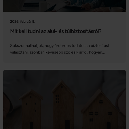
2026. február 9.
Mit kell tudni az alul- és túlbiztosításról?
Sokszor hallhatjuk, hogy érdemes tudatosan biztosítást
választani, azonban kevesebb szó esik arról, hogyan
tarthatjuk naprakészen a biztosítási szerződéseinket. A
lakásbiztosítások vonatkozásában különösen nagy
jelentősége van az alul- és túlbiztosítás elkerülésének:
vegyük sorra, hogy mit jelentenek ezek a fogalmak, és
hogyan kerülhetjük el ezeket!