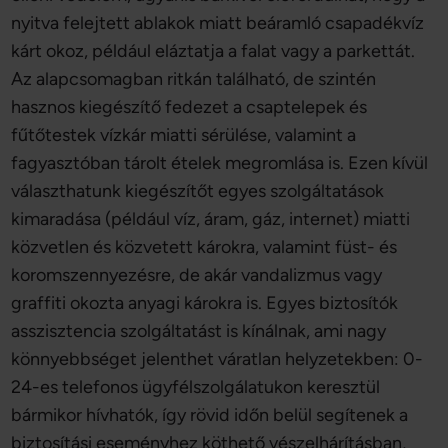
nyitva felejtett ablakok miatt beáramló csapadékvíz
kárt okoz, például eláztatja a falat vagy a parkettát.
Az alapcsomagban ritkán található, de szintén
hasznos kiegészítő fedezet a csaptelepek és
fűtőtestek vízkár miatti sérülése, valamint a
fagyasztóban tárolt ételek megromlása is. Ezen kívül
választhatunk kiegészítőt egyes szolgáltatások
kimaradása (például víz, áram, gáz, internet) miatti
közvetlen és közvetett károkra, valamint füst- és
koromszennyezésre, de akár vandalizmus vagy
graffiti okozta anyagi károkra is. Egyes biztosítók
asszisztencia szolgáltatást is kínálnak, ami nagy
könnyebbséget jelenthet váratlan helyzetekben: 0-
24-es telefonos ügyfélszolgálatukon keresztül
bármikor hívhatók, így rövid időn belül segítenek a
biztosítási eseményhez köthető vészelhárításban,