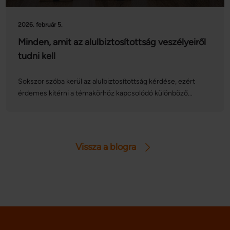
2026. február 5.
Minden, amit az alulbiztosítottság veszélyeiről
tudni kell
Sokszor szóba kerül az alulbiztosítottság kérdése, ezért
érdemes kitérni a témakörhöz kapcsolódó különböző
tényezőkre, amelyek hatással lehetnek lakásbiztosításunkra.
Ide sorolhatjuk az építőanyagárak növekedését, az
ingatlanok drágulását és ezek miatt az újjáépítési költségek
emelkedését – ezek mind-mind alulbiztosítottságot
Vissza a blogra
okozhatnak, ha nem kezeljük elég tudatosan
lakásbiztosításunkat. Cikkünkben kitérünk ezekre a
szempontokra, és megmutatjuk, hogyan befolyásolják
otthonunk védelmi szintjét.