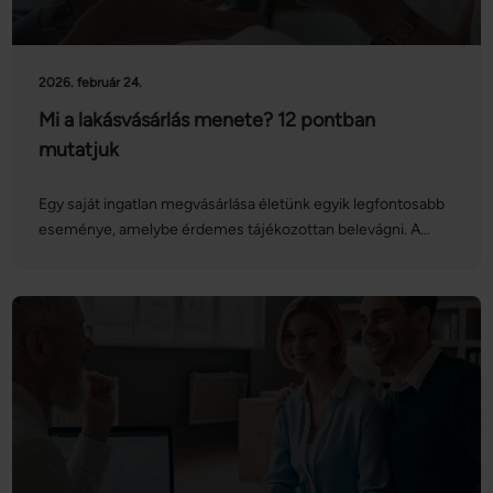
2026. február 24.
Mi a lakásvásárlás menete? 12 pontban
mutatjuk
Egy saját ingatlan megvásárlása életünk egyik legfontosabb
eseménye, amelybe érdemes tájékozottan belevágni. A
lakás- vagy házvásárlás menete hosszadalmasnak és
bonyolultnak tűnhet, azonban ha felkészülünk rá, nem
érhetnek minket meglepetések. Az alábbiakban
nagyvonalakban összeszedtük a teendőket. Ha
részletesebben szeretne tájékozódni a témában, látogassa
meg a Netrisk.hu ingatlan adásvételi aloldalát, ahol a legtöbb
kérdésére választ kaphat!