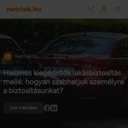
Netrisk.hu
•
2022. május 27.
Hasznos kiegészítők lakásbiztosítás
mellé: hogyan szabhatjuk személyre
a biztosításunkat?
Link másolása