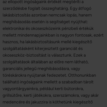
az ellopott ingóságaink értékét megtéríti a
szerződésbe foglalt összeghatárig. Egy átfogó
lakásbiztosítás azonban nemcsak lopás, hanem
meghibásodás esetén is segítséget nyújthat:
elektronikai és okoseszközeink pénzbeli értékük
mellett mindennapjainkban is nagyon fontosak, ezért
hasznos, ha lakásbiztosításunk mellé kiegészítő
szolgáltatásként kiterjesztett garanciát és
okoseszköz-biztosítást is választunk. Ezek a
szolgáltatások általában az előre nem látható,
garanciális jellegű meghibásodásra, vagy
töréskárokra nyújtanak fedezetet. Otthonunkban
található ingóságaink mellett a szabadban tárolt
vagyontárgyainkra, például kerti bútorokra,
grillsütőre, kerti játékokra, szerszámokra, vagy akár
medencére és jakuzzira is köthetünk kiegészítő