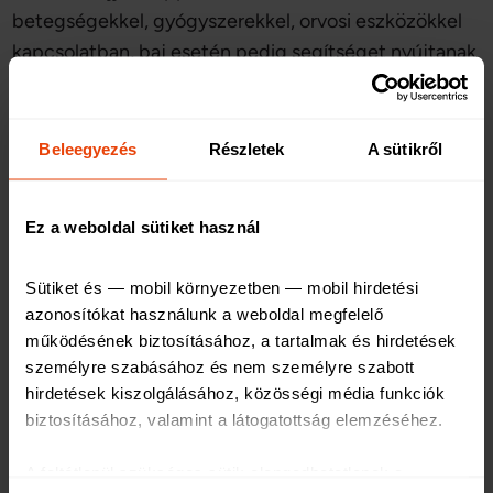
betegségekkel, gyógyszerekkel, orvosi eszközökkel
kapcsolatban, baj esetén pedig segítséget nyújtanak
hozzátartozóink értesítésében és az orvosi
segítségnyújtás megszervezésében.
Beleegyezés
Részletek
A sütikről
Házi kedvenceinket és
növényeinket is biztosíthatjuk
Ez a weboldal sütiket használ
Sütiket és — mobil környezetben — mobil hirdetési 
Házi kedvenceink hatalmas örömet tudnak szerezni
azonosítókat használunk a weboldal megfelelő 
az egész család számára, azonban gyakran jelentős
működésének biztosításához, a tartalmak és hirdetések 
kiadásokat is. A
kisállatbiztosítás
olyan kiegészítő
személyre szabásához és nem személyre szabott 
szolgáltatás, ami segítséget nyújt, ha kedvencünk –
hirdetések kiszolgálásához, közösségi média funkciók 
kutyánk vagy macskánk – megbetegszik, esetleg
biztosításához, valamint a látogatottság elemzéséhez
.
balesetet szenved. A kisállatbiztosítás feltétele, hogy
A feltétlenül szükséges sütik elengedhetetlenek a 
felelős állattartóként eleget tegyünk