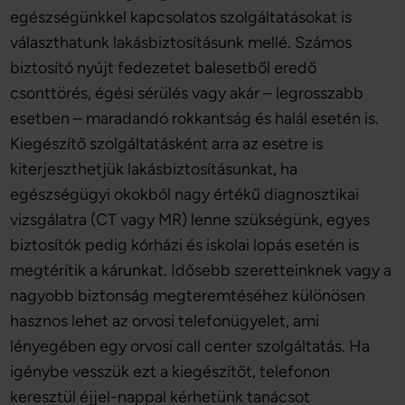
egészségünkkel kapcsolatos szolgáltatásokat is
választhatunk lakásbiztosításunk mellé. Számos
biztosító nyújt fedezetet balesetből eredő
csonttörés, égési sérülés vagy akár – legrosszabb
esetben – maradandó rokkantság és halál esetén is.
Kiegészítő szolgáltatásként arra az esetre is
kiterjeszthetjük lakásbiztosításunkat, ha
egészségügyi okokból nagy értékű diagnosztikai
vizsgálatra (CT vagy MR) lenne szükségünk, egyes
biztosítók pedig kórházi és iskolai lopás esetén is
megtérítik a kárunkat. Idősebb szeretteinknek vagy a
nagyobb biztonság megteremtéséhez különösen
hasznos lehet az orvosi telefonügyelet, ami
lényegében egy orvosi call center szolgáltatás. Ha
igénybe vesszük ezt a kiegészítőt, telefonon
keresztül éjjel-nappal kérhetünk tanácsot