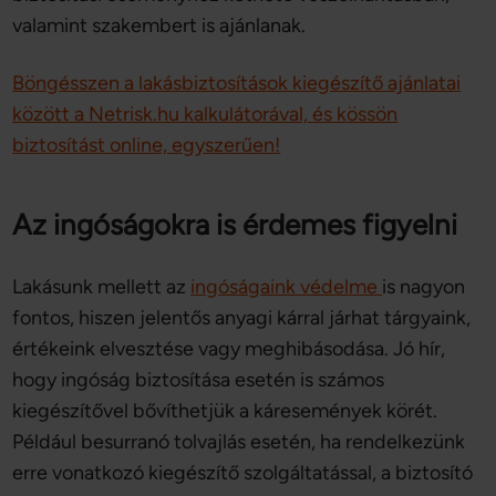
valamint szakembert is ajánlanak.
Böngésszen a lakásbiztosítások kiegészítő ajánlatai
között a Netrisk.hu kalkulátorával, és kössön
biztosítást online, egyszerűen!
Az ingóságokra is érdemes figyelni
Lakásunk mellett az
ingóságaink védelme
is nagyon
fontos, hiszen jelentős anyagi kárral járhat tárgyaink,
értékeink elvesztése vagy meghibásodása. Jó hír,
hogy ingóság biztosítása esetén is számos
kiegészítővel bővíthetjük a káresemények körét.
Például besurranó tolvajlás esetén, ha rendelkezünk
erre vonatkozó kiegészítő szolgáltatással, a biztosító