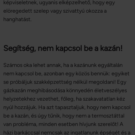
képviseletnek, ugyanis elképzelhető, hogy egy
elöregedett szelep vagy szivattyú okozza a
hanghatást.
Segítség, nem kapcsol be a kazán!
Számos oka lehet annak, ha a kazánunk egyáltalán
nem kapcsol be, azonban egy közös bennük: egyiket
se próbáljuk szakképzettség nélkül megoldani! Egy
gázkazán meghibásodása könnyedén életveszélyes
helyzetekhez vezethet, főleg, ha szakavatatlan kéz
nyúl hozzájuk. Ha azt tapasztaljuk, hogy nem kapcsol
be a kazán, és úgy tűnik, hogy nem a termosztáttal
van probléma, minden esetben hívjunk szerelőt! A
házi barkáccsal nemcsak az ingatlanunk épségét és a