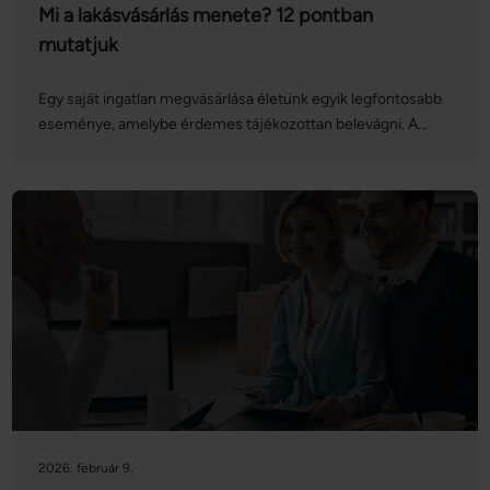
Mi a lakásvásárlás menete? 12 pontban
mutatjuk
Egy saját ingatlan megvásárlása életünk egyik legfontosabb
eseménye, amelybe érdemes tájékozottan belevágni. A
lakás- vagy házvásárlás menete hosszadalmasnak és
bonyolultnak tűnhet, azonban ha felkészülünk rá, nem
érhetnek minket meglepetések. Az alábbiakban
nagyvonalakban összeszedtük a teendőket. Ha
részletesebben szeretne tájékozódni a témában, látogassa
meg a Netrisk.hu ingatlan adásvételi aloldalát, ahol a legtöbb
kérdésére választ kaphat!
2026. február 9.