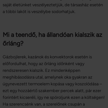
saját életünket veszélyeztetjük, de társasház esetén
a többi lakót is veszélybe sodorhatjuk.
Mi a teendő, ha állandóan kialszik az
őrláng?
Gázbojlerek, kazánok és konvektorok esetén is
előfordulhat, hogy az őrláng időnként vagy
rendszeresen kialszik. Ez mindenképpen
meghibásodásra utal, amelynek oka gyakran az
úgynevezett termoelem kopása vagy koszolódása –
ezt egy hozzáértő szakember percek alatt, pár ezer
forintért kicseréli, így ne spóroljunk ezen a költségen!
Ha szerencsénk van, a szerelőnek csupán a