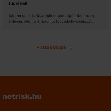
tudni kell
Sokszor szóba kerül az alulbiztosítottság kérdése, ezért
érdemes kitérni a témakörhöz kapcsolódó különböző
tényezőkre, amelyek hatással lehetnek lakásbiztosításunkra.
Ide sorolhatjuk az építőanyagárak növekedését, az
ingatlanok drágulását és ezek miatt az újjáépítési költségek
emelkedését – ezek mind-mind alulbiztosítottságot
Vissza a blogra
okozhatnak, ha nem kezeljük elég tudatosan
lakásbiztosításunkat. Cikkünkben kitérünk ezekre a
szempontokra, és megmutatjuk, hogyan befolyásolják
otthonunk védelmi szintjét.