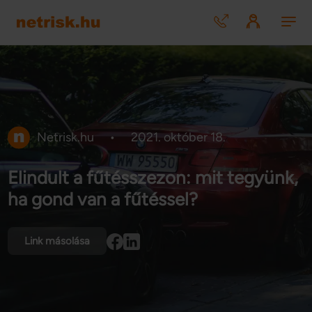
Netrisk.hu
•
2021. október 18.
Elindult a fűtésszezon: mit tegyünk,
ha gond van a fűtéssel?
Link másolása