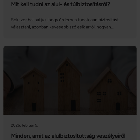
Mit kell tudni az alul- és túlbiztosításról?
Sokszor hallhatjuk, hogy érdemes tudatosan biztosítást
választani, azonban kevesebb szó esik arról, hogyan
tarthatjuk naprakészen a biztosítási szerződéseinket. A
lakásbiztosítások vonatkozásában különösen nagy
jelentősége van az alul- és túlbiztosítás elkerülésének:
vegyük sorra, hogy mit jelentenek ezek a fogalmak, és
hogyan kerülhetjük el ezeket!
2026. február 5.
Minden, amit az alulbiztosítottság veszélyeiről