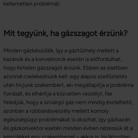
kellemetlen problémát.
Mit tegyünk, ha gázszagot érzünk?
Minden gázkészülék, így a gáztűzhely mellett a
kazánok és a konvektorok esetén is előfordulhat,
hogy hirtelen gázszagot érzünk. Ebben az esetben
azonnal cselekednünk kell: egy alapos szellőztetés
után hívjunk szakembert, aki megállapítja a probléma
forrását, és elhárítja a közvetlen veszélyt. Ne
feledjük, hogy a szivárgó gáz nem mindig észlelhető,
azonban a robbanásveszély mellett komoly
egészségügyi problémákat is okozhat, így gázkazán
és gázkonvektor esetén minden évben nézessük át a
készüléket egy szakemberrel – akkor is, ha látszólag