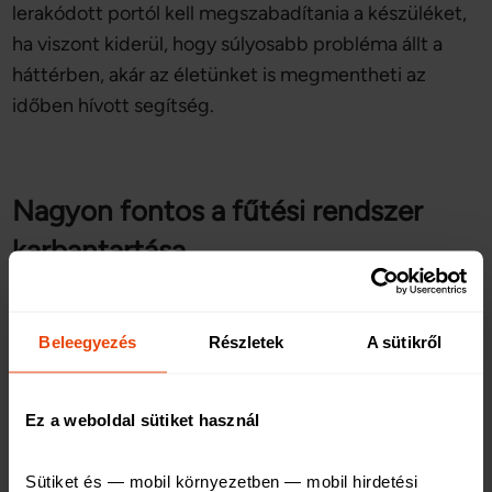
lerakódott portól kell megszabadítania a készüléket,
ha viszont kiderül, hogy súlyosabb probléma állt a
háttérben, akár az életünket is megmentheti az
időben hívott segítség.
Nagyon fontos a fűtési rendszer
karbantartása
A fűtési szezon messze nem veszélytelen: ősszel és
télen rengeteg súlyos káreset történik, amelyeknek
Beleegyezés
Részletek
A sütikről
egy jelentős részét az elavult, elöregedett fűtési
rendszerek, vagy a megfelelő mérőeszközök hiánya
Ez a weboldal sütiket használ
okozza. Fontos, hogy minden évben gondoskodjunk
a
gázkészülékek karbantartásáról
, akkor is, ha nem
Sütiket és — mobil környezetben — mobil hirdetési 