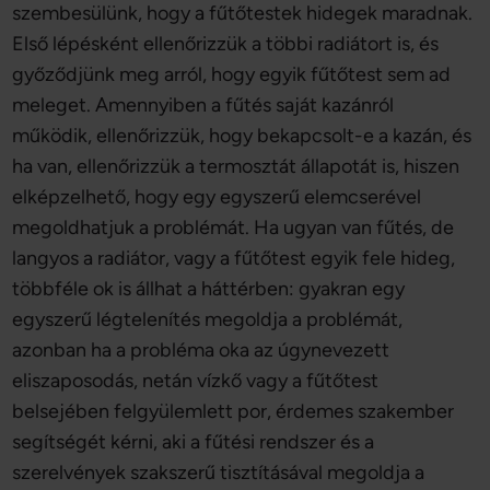
szembesülünk, hogy a fűtőtestek hidegek maradnak.
Első lépésként ellenőrizzük a többi radiátort is, és
győződjünk meg arról, hogy egyik fűtőtest sem ad
meleget. Amennyiben a fűtés saját kazánról
működik, ellenőrizzük, hogy bekapcsolt-e a kazán, és
ha van, ellenőrizzük a termosztát állapotát is, hiszen
elképzelhető, hogy egy egyszerű elemcserével
megoldhatjuk a problémát. Ha ugyan van fűtés, de
langyos a radiátor, vagy a fűtőtest egyik fele hideg,
többféle ok is állhat a háttérben: gyakran egy
egyszerű légtelenítés megoldja a problémát,
azonban ha a probléma oka az úgynevezett
eliszaposodás, netán vízkő vagy a fűtőtest
belsejében felgyülemlett por, érdemes szakember
segítségét kérni, aki a fűtési rendszer és a
szerelvények szakszerű tisztításával megoldja a