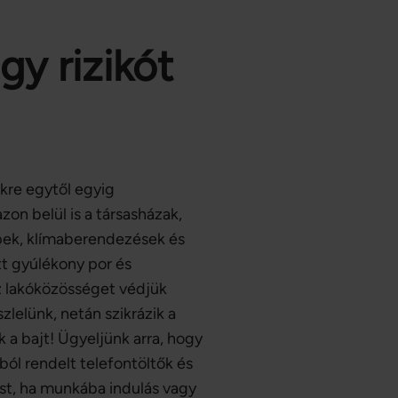
y rizikót
kre egytől egyig
zon belül is a társasházak,
pek, klímaberendezések és
tt gyúlékony por és
z lakóközösséget védjük
zlelünk, netán szikrázik a
k a bajt! Ügyeljünk arra, hogy
ból rendelt telefontöltők és
ást, ha munkába indulás vagy