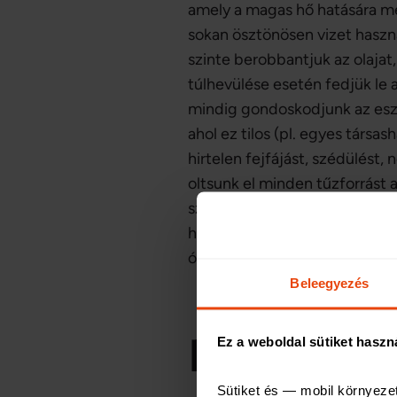
amely a magas hő hatására meg
sokan ösztönösen vizet haszná
szinte berobbantjuk az olajat,
túlhevülése esetén fedjük le 
mindig gondoskodjunk az eszk
ahol ez tilos (pl. egyes társ
hirtelen fejfájást, szédülést,
oltsunk el minden tűzforrást a
szikrától is berobbanhat, ezé
használjunk semmilyen elektr
óvintézkedéseket, és hasznos,
Beleegyezés
Nagyon fon
Ez a weboldal sütiket haszn
Sütiket és — mobil környeze