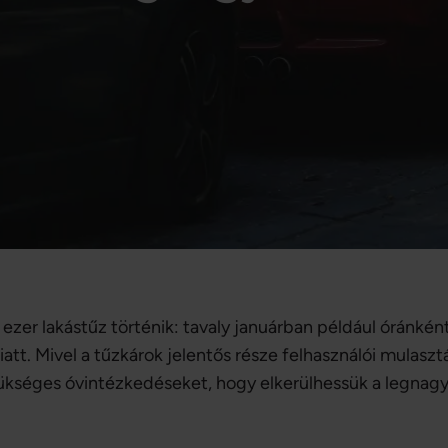
er lakástűz történik: tavaly januárban például óránként 
t. Mivel a tűzkárok jelentős része felhasználói mulasztá
séges óvintézkedéseket, hogy elkerülhessük a legnagyo