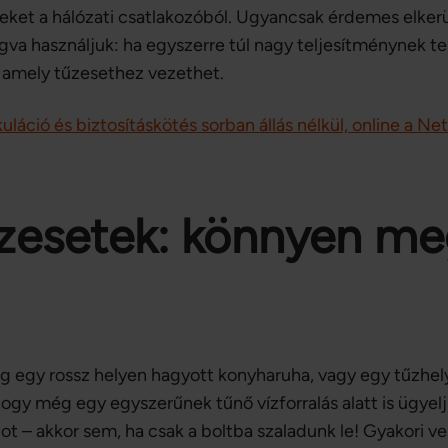
eket a hálózati csatlakozóból. Ugyancsak érdemes elkerül
a használjuk: ha egyszerre túl nagy teljesítménynek tes
 amely tűzesethez vezethet.
uláció és biztosításkötés sorban állás nélkül, online a Net
zesetek: könnyen meg
g egy rossz helyen hagyott konyharuha, vagy egy tűzhely
ogy még egy egyszerűnek tűnő vízforralás alatt is ügyelj
ot – akkor sem, ha csak a boltba szaladunk le! Gyakori vesz