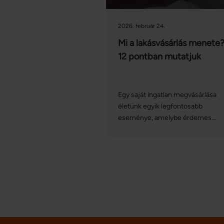
2026. február 24.
Mi a lakásvásárlás menete
12 pontban mutatjuk
Egy saját ingatlan megvásárlása
életünk egyik legfontosabb
eseménye, amelybe érdemes
tájékozottan belevágni. A lakás- v
házvásárlás menete
hosszadalmasnak és bonyolultna
tűnhet, azonban ha felkészülünk r
nem érhetnek minket
meglepetések. Az alábbiakban
nagyvonalakban összeszedtük a
teendőket. Ha részletesebben
szeretne tájékozódni a témában,