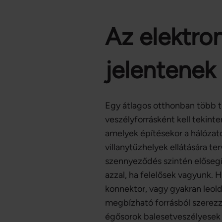
Az elektro
jelentenek
Egy átlagos otthonban több t
veszélyforrásként kell tekinte
amelyek építésekor a hálóza
villanytűzhelyek ellátására t
szennyeződés szintén elősegí
azzal, ha felelősek vagyunk. H
konnektor, vagy gyakran leold
megbízható forrásból szerezzü
égősorok balesetveszélyesek 