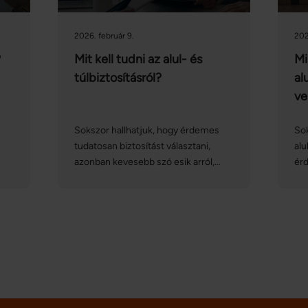
2026. február 9.
202
?
Mit kell tudni az alul- és
Mi
túlbiztosításról?
al
ve
Sokszor hallhatjuk, hogy érdemes
Sok
tudatosan biztosítást választani,
alu
azonban kevesebb szó esik arról,
ér
agy
hogyan tarthatjuk naprakészen a
ka
biztosítási szerződéseinket. A
ame
k
lakásbiztosítások vonatkozásában
lak
á,
különösen nagy jelentősége van az
az 
alul- és túlbiztosítás elkerülésének:
ing
vegyük sorra, hogy mit jelentenek
az 
ezek a fogalmak, és hogyan
em
kerülhetjük el ezeket!
alu
nem