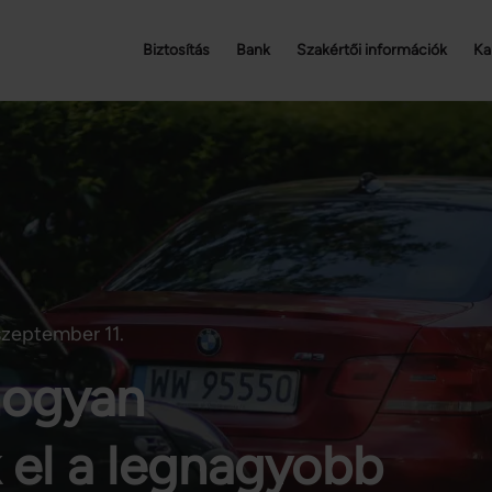
Biztosítás
Bank
Szakértői információk
Ka
szeptember 11.
hogyan
k el a legnagyobb