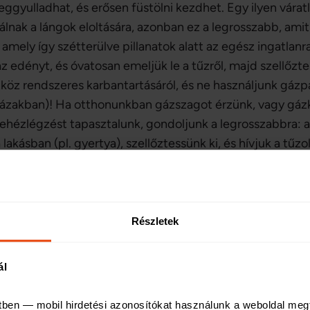
gyulladhat, és erősen füstölni kezdhet. Egy ilyen váratl
lnak a lángok eloltására, azonban ez a legrosszabb, amit
 amely így szétterülve pillanatok alatt az egész ingatlanra
az edényt, és óvatosan emeljük le a tűzről, majd szellőzt
öz rendszeres karbantartásáról, és ne használjunk gázpa
asházakban)! Ha otthonunkban gázszagot érzünk, vagy gázk
 nehézlégzést tapasztalunk, gondoljunk a legrosszabbra: a
 lakásban (pl. gyertya), szellőztessünk ki, és hívjuk a tűz
rt ügyeljünk arra, hogy a segítség megérkezéséig ne kapcs
omos berendezést. Konyhai teendőink során mindig tart
 ha egy megbízható füstjelzőt is felszerelünk, amely id
Részletek
tos a lakásbiztosítás
ál
tben — mobil hirdetési azonosítókat használunk a weboldal meg