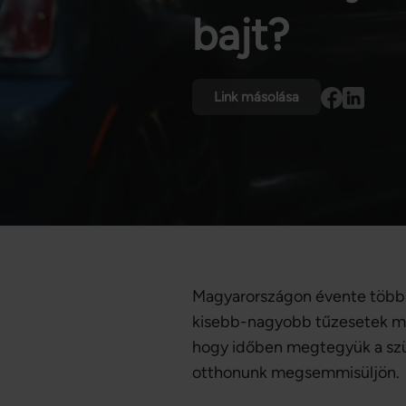
bajt?
Link másolása
Magyarországon évente több ez
kisebb-nagyobb tűzesetek miat
hogy időben megtegyük a szük
otthonunk megsemmisüljön.