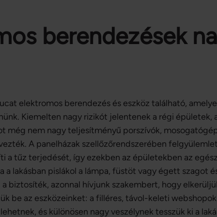
mos berendezések nag
ucat elektromos berendezés és eszköz található, amelye
nünk. Kiemelten nagy rizikót jelentenek a régi épületek, a
tot még nem nagy teljesítményű porszívók, mosogatógé
ervezték. A panelházak szellőzőrendszerében felgyülemle
ti a tűz terjedését, így ezekben az épületekben az egés
a a lakásban pislákol a lámpa, füstöt vagy égett szagot és
 a biztosíték, azonnal hívjunk szakembert, hogy elkerüljü
k be az eszközeinket: a filléres, távol-keleti webshopok
lehetnek, és különösen nagy veszélynek tesszük ki a lak