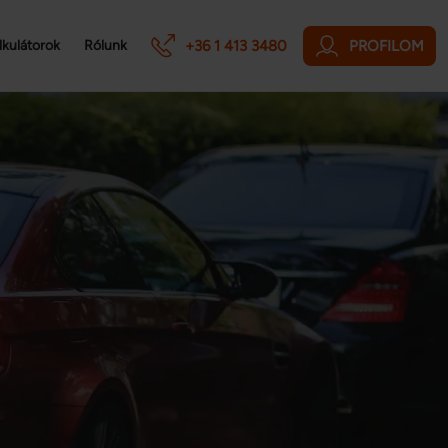
+36 1 413 3480
PROFILOM
lkulátorok
Rólunk