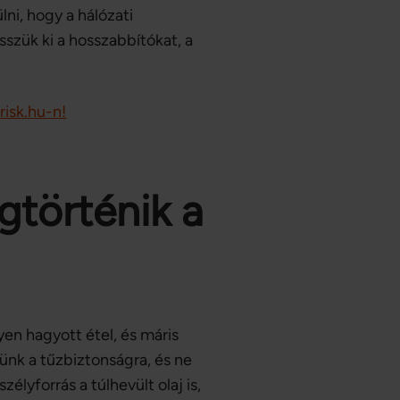
ni, hogy a hálózati
szük ki a hosszabbítókat, a
risk.hu-n!
történik a
en hagyott étel, és máris
ünk a tűzbiztonságra, és ne
élyforrás a túlhevült olaj is,