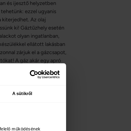
an és ijesztő helyzetben
 tehetünk: ezzel ugyanis
 kiterjedhet. Az olaj
essünk ki! Gáztűzhely esetén
lackot olyan ingatlanban,
észülékkel ellátott lakásban
zonnal zárjuk el a gázcsapot,
oltókat! A gáz akár egy apró
oljunk villanyt, és ne
suk be a szükséges
őben figyelmeztethet a bajra.
A sütikről
felelő működésének 