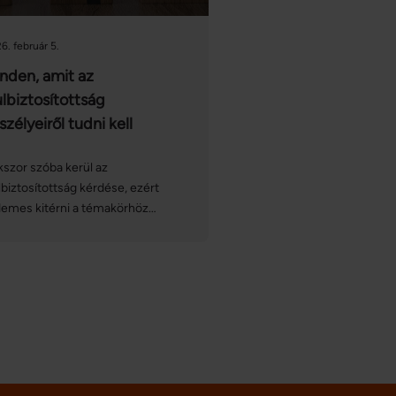
6. február 5.
nden, amit az
ulbiztosítottság
szélyeiről tudni kell
szor szóba kerül az
lbiztosítottság kérdése, ezért
demes kitérni a témakörhöz
pcsolódó különböző tényezőkre,
lyek hatással lehetnek
ásbiztosításunkra. Ide sorolhatjuk
építőanyagárak növekedését, az
atlanok drágulását és ezek miatt
újjáépítési költségek
elkedését – ezek mind-mind
lbiztosítottságot okozhatnak, ha
 kezeljük elég tudatosan