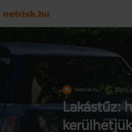
Netrisk.hu
•
2020. 
Lakástűz: 
kerülhetjü